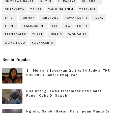
SUMBAWA BARAT
SUMUT
SURABAYA
SURADADI
SURAKARTA
TALISE
TANJUNG ENIM
TAPANULI
TAPUT
TARMAN
TARUTUNG
TAWANGSARI
TEGAL
TEKNO
TEMANGGUNG
TKI
TKW
TOPUT
TRENGGALEK
TUBAN
UPGRIS
WONOGIRI
WONOSOBO
YOGYAKARTA
Berita Popular
Sri Mulyani Bocorkan Gaji ke 14 Jadwal THR
PNS 2023 Bakal Dimajukan
Dua Orang Tewas Tersambar Petir Saat
Panen Cabe Di Sawah
Ngintip Sambil Rekam Perempuan Mandi Di