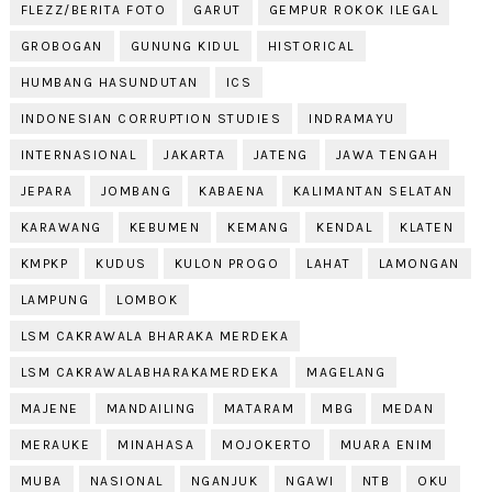
FLEZZ/BERITA FOTO
GARUT
GEMPUR ROKOK ILEGAL
GROBOGAN
GUNUNG KIDUL
HISTORICAL
HUMBANG HASUNDUTAN
ICS
INDONESIAN CORRUPTION STUDIES
INDRAMAYU
INTERNASIONAL
JAKARTA
JATENG
JAWA TENGAH
JEPARA
JOMBANG
KABAENA
KALIMANTAN SELATAN
KARAWANG
KEBUMEN
KEMANG
KENDAL
KLATEN
KMPKP
KUDUS
KULON PROGO
LAHAT
LAMONGAN
LAMPUNG
LOMBOK
LSM CAKRAWALA BHARAKA MERDEKA
LSM CAKRAWALABHARAKAMERDEKA
MAGELANG
MAJENE
MANDAILING
MATARAM
MBG
MEDAN
MERAUKE
MINAHASA
MOJOKERTO
MUARA ENIM
MUBA
NASIONAL
NGANJUK
NGAWI
NTB
OKU