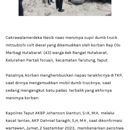
Cakrawalamerdeka Nasib naas menimpa supir dumb truck
mitsubishi colt diesel yang dikemudikan oleh korban Rap Olo
Marbagi Hutabarat (43) warga Aek Rangat Hutabarat,
Kelurahan Partali Toruan, kecamatan Tarutung, Taput.
Pasalnya, korban menghembuskan napas terakhirnya di TKP,
saat dirinya mengemudikan mobil dumb trucknya, saat
sedang mengangkut batu padas terbalik yang akhirnya
menimpa korban.
Kapolres Taput AKBP Johanson Sianturi, S.I.K, M.H, melalui
kasat lantas, AKP Dahnial Saragih, S,H, M.H , saat dikonfirmasi
wartawan, Jumat, 2 September 2023, membenarkan peristiwa