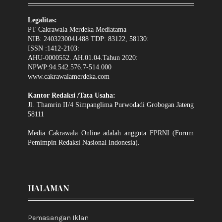
Legalitas:
PT Cakrawala Merdeka Mediatama
NIB: 2403230041488 TDP: 83122, 58130:
ISSN :1412-2103:
AHU-0000552. AH.01.04.Tahun 2020:
NPWP:94.542.576.7-514.000
www.cakrawalamerdeka.com
Kantor Redaksi /Tata Usaha:
Jl. Thamrin II/4 Simpanglima Purwodadi Grobogan Jateng
58111
Media Cakrawala Online adalah anggota FPRNI (Forum
Pemimpin Redaksi Nasional Indonesia).
HALAMAN
Pemasangan Iklan