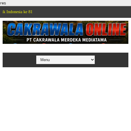
res
a ke 81