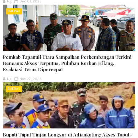
Ng
Dec 01, 2025
DAERAH
Pemkab Tapanuli Utara Sampaikan Perkembangan Terkini
Bencana: Akses Terputus, Puluhan Korban Hilang,
Evakuasi Terus Dipercepat
Ng
Nov 27, 2025
DAERAH
Bupati Taput Tinjau Longsor di Adiankoting: Akses Taput–