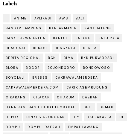
Labels
.
ANIME
APLIKASI
AWS
BALI
BANDAR LAMPUNG
BANJARMASIN
BANK JATENG
BANK PURWA ARTHA
BANTUL
BATANG
BATU RAJA
BEACUKAI
BEKASI
BENGKULU
BERITA
BERITA REGIONAL
BGN
BIMA
BKK PURWODADI
BLORA
BOGOR
BOJONEGORO
BONDOWOSO
BOYOLALI
BREBES
CAKRAWALAMERDEKA
CAKRAWALAMERDEKA.COM
CARIK ASEMRUDUNG
CIKARANG
CILACAP
CITARUM
DAERAH
DANA BAGI HASIL CUKAI TEMBAKAU
DELI
DEMAK
DEPOK
DINKES GROBOGAN
DIY
DKI JAKARTA
DL
DOMPU
DOMPU. DAERAH
EMPAT LAWANG