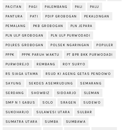
PACITAN
PAGI
PALEMBANG
PALI
PALU
PANTURA
PATI
PDIP GROBOGAN
PEKALONGAN
PEMALANG
PKB GROBOGAN
PLN JEPARA
PLN ULP GROBOGAN
PLN ULP PURWODADI
POLRES GROBOGAN
POLSEK NGARINGAN
POPULER
PPPK
PPPK PARUH WAKTU
PT BPR BKK PURWODADI
PURWOREJO
REMBANG
ROY SURYO
RS SIAGA UTAMA
RSUD KI AGENG GETAS PENDOWO
SAYUNG
SEKDES ASEMRUDUNG
SEMARANG
SERDANG
SHOWBIZ
SIDOARJO
SLEMAN
SMP N 1 GABUS
SOLO
SRAGEN
SUDEWO
SUKOHARJO
SULAWESI UTARA
SULBAR
SUMATRA UTARA
SUMBA
SUMBAWA