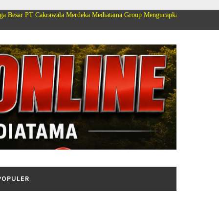
krawala Merdeka Mediatama Group Mengucapkan Selamat Dirgahayu Kemerdek
POPULER