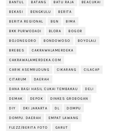
BANTUL
BATANG
BATU RAJA
BEACUKAI
BEKASI
BENGKULU
BERITA
BERITA REGIONAL
BGN
BIMA
BKK PURWODADI
BLORA
BOGOR
BOJONEGORO
BONDOWOSO
BOYOLALI
BREBES
CAKRAWALAMERDEKA
CAKRAWALAMERDEKA.COM
CARIK ASEMRUDUNG
CIKARANG
CILACAP
CITARUM
DAERAH
DANA BAGI HASIL CUKAI TEMBAKAU
DELI
DEMAK
DEPOK
DINKES GROBOGAN
DIY
DKI JAKARTA
DL
DOMPU
DOMPU. DAERAH
EMPAT LAWANG
FLEZZ/BERITA FOTO
GARUT