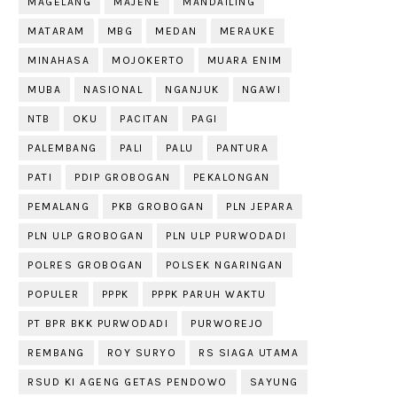
MAGELANG
MAJENE
MANDAILING
MATARAM
MBG
MEDAN
MERAUKE
MINAHASA
MOJOKERTO
MUARA ENIM
MUBA
NASIONAL
NGANJUK
NGAWI
NTB
OKU
PACITAN
PAGI
PALEMBANG
PALI
PALU
PANTURA
PATI
PDIP GROBOGAN
PEKALONGAN
PEMALANG
PKB GROBOGAN
PLN JEPARA
PLN ULP GROBOGAN
PLN ULP PURWODADI
POLRES GROBOGAN
POLSEK NGARINGAN
POPULER
PPPK
PPPK PARUH WAKTU
PT BPR BKK PURWODADI
PURWOREJO
REMBANG
ROY SURYO
RS SIAGA UTAMA
RSUD KI AGENG GETAS PENDOWO
SAYUNG