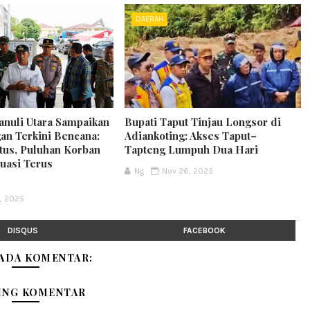
DAERAH
nuli Utara Sampaikan
Bupati Taput Tinjau Longsor di
n Terkini Bencana:
Adiankoting: Akses Taput–
tus, Puluhan Korban
Tapteng Lumpuh Dua Hari
kuasi Terus
Ng
Nov 26, 2025
, 2025
DISQUS
FACEBOOK
 ADA KOMENTAR:
ING KOMENTAR