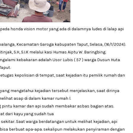
epeda honda vision motor yang ada di dalamnya ludes di lalap api
Sibalanga, Kecamatan Garoga kabupaten Taput, Selasa, (16/1/2024).
njak, S.H, S.I.K melalui kasi Humas Aiptu W. Baringbing.
ngalami kebakaran adalah Usor Lubis ( 57 ) warga Dusun Huta
Taput.
etugas kepolisian di tempat, saat kejadian itu pemilik rumah dan
 ) yang mengetahui kejadian tersebut menjelaskan, saat dirinya
elihat asap di dalam kamar rumah l.
ang pintu kamar dan api sudah membakar asbas bagian atas.
at dari kayu yang sudah tua
sekitar. Saat warga berdatangan untuk melihat kejadian, api
k bisa berbuat apa-apa. sekalipun melakukan penyiraman dengan