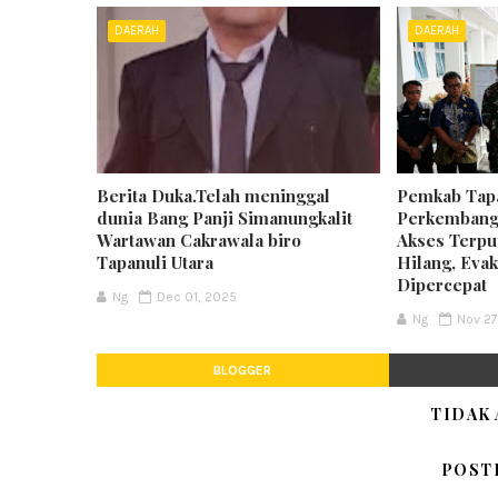
DAERAH
DAERAH
Berita Duka.Telah meninggal
Pemkab Tapa
dunia Bang Panji Simanungkalit
Perkembanga
Wartawan Cakrawala biro
Akses Terpu
Tapanuli Utara
Hilang, Eva
Dipercepat
Ng
Dec 01, 2025
Ng
Nov 27
BLOGGER
TIDAK
POST