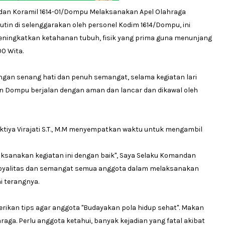
dan Koramil 1614-01/Dompu Melaksanakan Apel Olahraga
utin di selenggarakan oleh personel Kodim 1614/Dompu, ini
ningkatkan ketahanan tubuh, fisik yang prima guna menunjang
0 Wita.
gan senang hati dan penuh semangat, selama kegiatan lari
ten Dompu berjalan dengan aman dan lancar dan dikawal oleh
ktiya Virajati S.T., M.M menyempatkan waktu untuk mengambil
aksanakan kegiatan ini dengan baik", Saya Selaku Komandan
loyalitas dan semangat semua anggota dalam melaksanakan
i terangnya.
kan tips agar anggota "Budayakan pola hidup sehat". Makan
raga. Perlu anggota ketahui, banyak kejadian yang fatal akibat