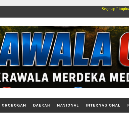
Segenap Pimpinan dan Keluarg
GROBOGAN
DAERAH
NASIONAL
INTERNASIONAL