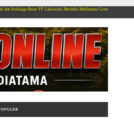
a Besar PT Cakrawala Merdeka Mediatama Group Mengucapkan Selamat Dirga
POPULER