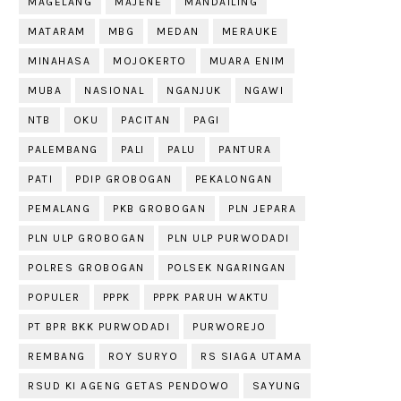
MAGELANG
MAJENE
MANDAILING
MATARAM
MBG
MEDAN
MERAUKE
MINAHASA
MOJOKERTO
MUARA ENIM
MUBA
NASIONAL
NGANJUK
NGAWI
NTB
OKU
PACITAN
PAGI
PALEMBANG
PALI
PALU
PANTURA
PATI
PDIP GROBOGAN
PEKALONGAN
PEMALANG
PKB GROBOGAN
PLN JEPARA
PLN ULP GROBOGAN
PLN ULP PURWODADI
POLRES GROBOGAN
POLSEK NGARINGAN
POPULER
PPPK
PPPK PARUH WAKTU
PT BPR BKK PURWODADI
PURWOREJO
REMBANG
ROY SURYO
RS SIAGA UTAMA
RSUD KI AGENG GETAS PENDOWO
SAYUNG