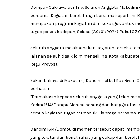
Dompu - Cakrawalaonline, Seluruh Anggota Makodim 
bersama, Kegiatan berolahraga bersama seperti ini, R
merupakan program kegiatan dan sekaligus untuk me
tugas pokok ke depan, Selasa (30/01/2024) Pukul 07 0
Seluruh anggota melaksanakan kegiatan tersebut den
jalanan sejauh tiga kilo m mengelilingi Kota Kabupa
Regu Provost.
Sekembalinya di Makodim, Dandim Letkol Kav Riyan O
perhatian.
"Terimakasih kepada seluruh anggota yang telah mel
Kodim 1614/Dompu Merasa senang dan bangga atas 
semua kegiatan tugas termasuk Olahraga bersama in
Dandim 1614/Dompu di momen tersebut dapat memberi
yang teratur dan beristirahat yang cukup dan berolah