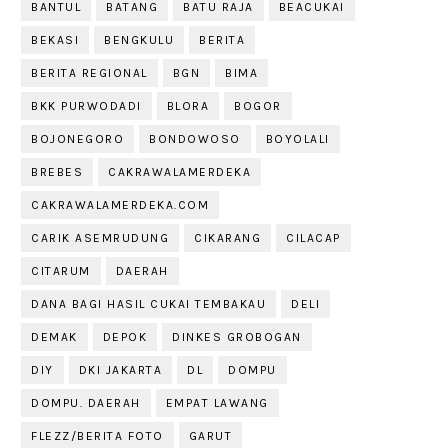
BANTUL
BATANG
BATU RAJA
BEACUKAI
BEKASI
BENGKULU
BERITA
BERITA REGIONAL
BGN
BIMA
BKK PURWODADI
BLORA
BOGOR
BOJONEGORO
BONDOWOSO
BOYOLALI
BREBES
CAKRAWALAMERDEKA
CAKRAWALAMERDEKA.COM
CARIK ASEMRUDUNG
CIKARANG
CILACAP
CITARUM
DAERAH
DANA BAGI HASIL CUKAI TEMBAKAU
DELI
DEMAK
DEPOK
DINKES GROBOGAN
DIY
DKI JAKARTA
DL
DOMPU
DOMPU. DAERAH
EMPAT LAWANG
FLEZZ/BERITA FOTO
GARUT