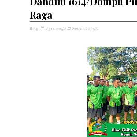
Dandim 1614/Dompu Pim
Raga
Ng
3 years ago
Daerah,
Dompu,