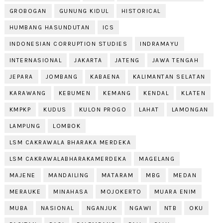
GROBOGAN
GUNUNG KIDUL
HISTORICAL
HUMBANG HASUNDUTAN
ICS
INDONESIAN CORRUPTION STUDIES
INDRAMAYU
INTERNASIONAL
JAKARTA
JATENG
JAWA TENGAH
JEPARA
JOMBANG
KABAENA
KALIMANTAN SELATAN
KARAWANG
KEBUMEN
KEMANG
KENDAL
KLATEN
KMPKP
KUDUS
KULON PROGO
LAHAT
LAMONGAN
LAMPUNG
LOMBOK
LSM CAKRAWALA BHARAKA MERDEKA
LSM CAKRAWALABHARAKAMERDEKA
MAGELANG
MAJENE
MANDAILING
MATARAM
MBG
MEDAN
MERAUKE
MINAHASA
MOJOKERTO
MUARA ENIM
MUBA
NASIONAL
NGANJUK
NGAWI
NTB
OKU