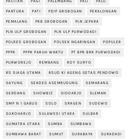
PACITAN
PAGI
PALEMBANG
PALI
PALU
PANTURA
PATI
PDIP GROBOGAN
PEKALONGAN
PEMALANG
PKB GROBOGAN
PLN JEPARA
PLN ULP GROBOGAN
PLN ULP PURWODADI
POLRES GROBOGAN
POLSEK NGARINGAN
POPULER
PPPK
PPPK PARUH WAKTU
PT BPR BKK PURWODADI
PURWOREJO
REMBANG
ROY SURYO
RS SIAGA UTAMA
RSUD KI AGENG GETAS PENDOWO
SAYUNG
SEKDES ASEMRUDUNG
SEMARANG
SERDANG
SHOWBIZ
SIDOARJO
SLEMAN
SMP N 1 GABUS
SOLO
SRAGEN
SUDEWO
SUKOHARJO
SULAWESI UTARA
SULBAR
SUMATRA UTARA
SUMBA
SUMBAWA
SUMBAWA BARAT
SUMUT
SURABAYA
SURADADI