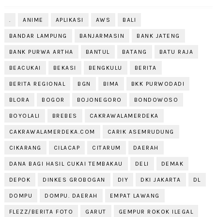
.
ANIME
APLIKASI
AWS
BALI
BANDAR LAMPUNG
BANJARMASIN
BANK JATENG
BANK PURWA ARTHA
BANTUL
BATANG
BATU RAJA
BEACUKAI
BEKASI
BENGKULU
BERITA
BERITA REGIONAL
BGN
BIMA
BKK PURWODADI
BLORA
BOGOR
BOJONEGORO
BONDOWOSO
BOYOLALI
BREBES
CAKRAWALAMERDEKA
CAKRAWALAMERDEKA.COM
CARIK ASEMRUDUNG
CIKARANG
CILACAP
CITARUM
DAERAH
DANA BAGI HASIL CUKAI TEMBAKAU
DELI
DEMAK
DEPOK
DINKES GROBOGAN
DIY
DKI JAKARTA
DL
DOMPU
DOMPU. DAERAH
EMPAT LAWANG
FLEZZ/BERITA FOTO
GARUT
GEMPUR ROKOK ILEGAL