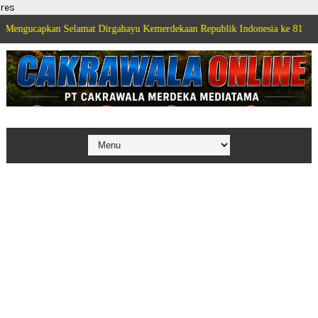
res
an Selamat Dirgahayu Kemerdekaan Republik Indonesia ke 81