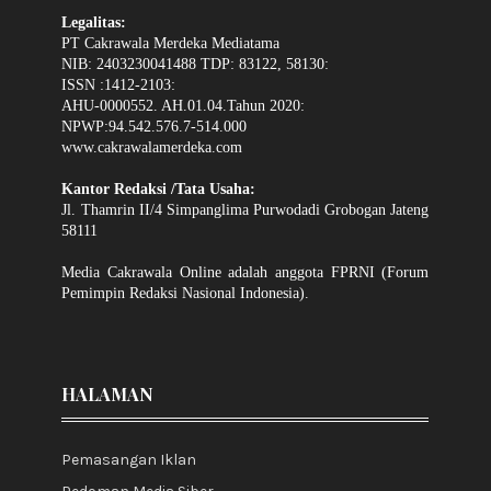
Legalitas:
PT Cakrawala Merdeka Mediatama
NIB: 2403230041488 TDP: 83122, 58130:
ISSN :1412-2103:
AHU-0000552. AH.01.04.Tahun 2020:
NPWP:94.542.576.7-514.000
www.cakrawalamerdeka.com
Kantor Redaksi /Tata Usaha:
Jl. Thamrin II/4 Simpanglima Purwodadi Grobogan Jateng
58111
Media Cakrawala Online adalah anggota FPRNI (Forum
Pemimpin Redaksi Nasional Indonesia).
HALAMAN
Pemasangan Iklan