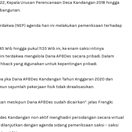
22, Kepala Urusan Perencanaan Desa Kandangan 2018 hingga
 bangunan.
erdakwa (NEP) agenda hari ini melakukan pemeriksaan terhadap
45 Wib hingga pukul 11.55 Wib ini, ke enam saksi intinya
ini terdakwa mengelola Dana APBDes secara pribadi. Dalam
hback yang digunakan untuk kepentingan pribadi.
ahwa jika Dana APBDes Kandangan Tahun Anggaran 2020 dan
n sejumlah pekerjaan fisik tidak direalisasikan.
akan meskipun Dana APBDes sudah dicairkan”. jelas Frengki.
des Kandangan non aktif menghadiri persidangan secara virtual
n dilanjutkan dengan agenda sidang pemeriksaan saksi – saksi