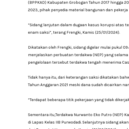
(BPPKAD) Kabupaten Grobogan Tahun 2017 hingga 20
2023, pihak penyedia material bangunan dan pekerja
“Sidang lanjutan dalam dugaan kasus korupsi atas t
enam saksi”, terang Frengki, Kamis (25/01/2024).
Dikatakan oleh Frengki, sidang digelar mulai pukul 09.
menjelaskan perbuatan terdakwa (NEP) yang selama 
pengelolaan tersebut terdakwa tengah menerima Cas
Tidak hanya itu, dari keterangan saksi dikatakan b
Tahun Anggaran 2021 meski dana sudah dicairkan namu
“Terdapat beberapa titik pekerjaan yang tidak dikerj
Sementara itu,Terdakwa Nurwanto Eko Putro (NEP) Ka
di Lapas Kelas IIB Purwodadi. Selanjutnya sidang aka