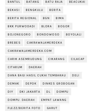
BANTUL
BATANG
BATU RAJA
BEACUKAI
BEKASI
BENGKULU
BERITA
BERITA REGIONAL
BGN
BIMA
BKK PURWODADI
BLORA
BOGOR
BOJONEGORO
BONDOWOSO
BOYOLALI
BREBES
CAKRAWALAMERDEKA
CAKRAWALAMERDEKA.COM
CARIK ASEMRUDUNG
CIKARANG
CILACAP
CITARUM
DAERAH
DANA BAGI HASIL CUKAI TEMBAKAU
DELI
DEMAK
DEPOK
DINKES GROBOGAN
DIY
DKI JAKARTA
DL
DOMPU
DOMPU. DAERAH
EMPAT LAWANG
FLEZZ/BERITA FOTO
GARUT