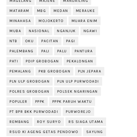
MAGELANG
MAJENE
MANDAILING
MATARAM
MBG
MEDAN
MERAUKE
MINAHASA
MOJOKERTO
MUARA ENIM
MUBA
NASIONAL
NGANJUK
NGAWI
NTB
OKU
PACITAN
PAGI
PALEMBANG
PALI
PALU
PANTURA
PATI
PDIP GROBOGAN
PEKALONGAN
PEMALANG
PKB GROBOGAN
PLN JEPARA
PLN ULP GROBOGAN
PLN ULP PURWODADI
POLRES GROBOGAN
POLSEK NGARINGAN
POPULER
PPPK
PPPK PARUH WAKTU
PT BPR BKK PURWODADI
PURWOREJO
REMBANG
ROY SURYO
RS SIAGA UTAMA
RSUD KI AGENG GETAS PENDOWO
SAYUNG