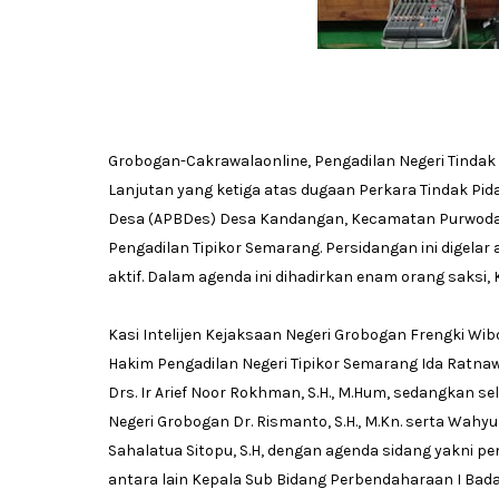
Grobogan-Cakrawalaonline, Pengadilan Negeri Tindak
Lanjutan yang ketiga atas dugaan Perkara Tindak Pi
Desa (APBDes) Desa Kandangan, Kecamatan Purwodadi
Pengadilan Tipikor Semarang. Persidangan ini digela
aktif. Dalam agenda ini dihadirkan enam orang saksi, 
Kasi Intelijen Kejaksaan Negeri Grobogan Frengki Wib
Hakim Pengadilan Negeri Tipikor Semarang Ida Ratnawat
Drs. Ir Arief Noor Rokhman, S.H., M.Hum, sedangkan s
Negeri Grobogan Dr. Rismanto, S.H., M.Kn. serta Wahyu
Sahalatua Sitopu, S.H, dengan agenda sidang yakni p
antara lain Kepala Sub Bidang Perbendaharaan I Ba