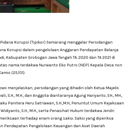
 Pidana Korupsi (Tipikor) Semarang menggelar Persidangan
dana Korupsi dalam pengelolaan Anggaran Pendapatan Belanja
, Kabupaten Grobogan Jawa Tengah TA. 2020 dan TA 2021 di
r atas nama terdakwa Nurwanto Eko Putro (NEP) Kepala Desa non
Kamis (25/01).
owo menjelaskan, persidangan yang dihadiri oleh Ketua Majelis
i, S.H., M.H., dan Anggota diantaranya Agung Hariyanto, SH., MH.,
elaku Panitera Heru Satriawan, S.H.,M.H, Penuntut Umum Kejaksaan
 Widiyanto, S.H., M.H., serta Penasihat Hukum terdakwa Jendri
emeriksaan terhadap enam orang saksi. Saksi yang diperiksa
dan Pendapatan Pengelolaan Keuangan dan Aset Daerah