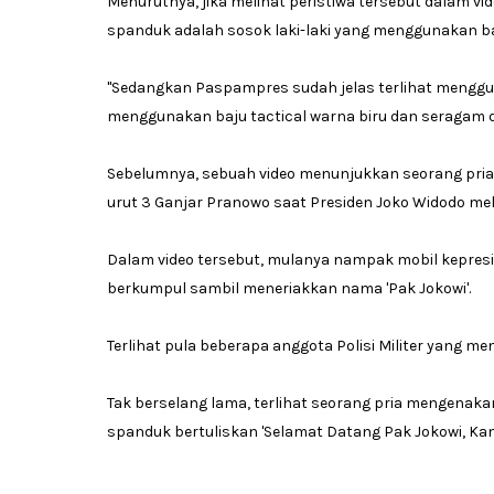
Menurutnya, jika melihat peristiwa tersebut dalam 
spanduk adalah sosok laki-laki yang menggunakan baj
"Sedangkan Paspampres sudah jelas terlihat menggun
menggunakan baju tactical warna biru dan seragam d
Sebelumnya, sebuah video menunjukkan seorang pr
urut 3 Ganjar Pranowo saat Presiden Joko Widodo melint
Dalam video tersebut, mulanya nampak mobil kepresi
berkumpul sambil meneriakkan nama 'Pak Jokowi'.
Terlihat pula beberapa anggota Polisi Militer yang 
Tak berselang lama, terlihat seorang pria mengena
spanduk bertuliskan 'Selamat Datang Pak Jokowi, Kami 