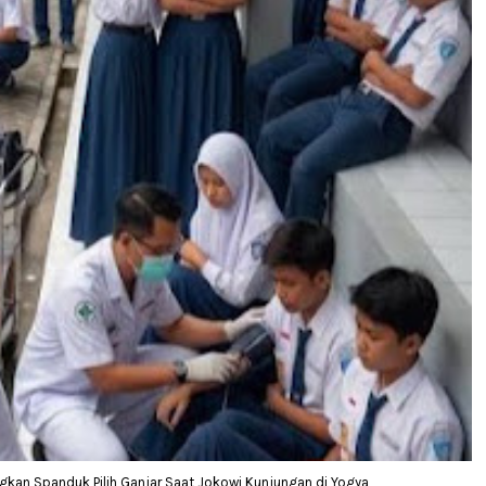
gkan Spanduk Pilih Ganjar Saat Jokowi Kunjungan di Yogya