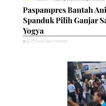
Paspampres Bantah Ani
Spanduk Pilih Ganjar S
Yogya
Ng
3 years ago
Nasional,