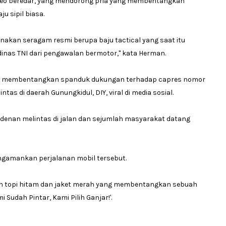
video beredar, yang mendorong pria yang membentangkan
u sipil biasa.
akan seragam resmi berupa baju tactical yang saat itu
inas TNI dari pengawalan bermotor," kata Herman.
ia membentangkan spanduk dukungan terhadap capres nomor
as di daerah Gunungkidul, DIY, viral di media sosial.
denan melintas di jalan dan sejumlah masyarakat datang
mengamankan perjalanan mobil tersebut.
kan topi hitam dan jaket merah yang membentangkan sebuah
Sudah Pintar, Kami Pilih Ganjar!'.