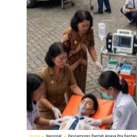
Home
Nasional
Paspampres Bantah Aniaya Pria Bentan