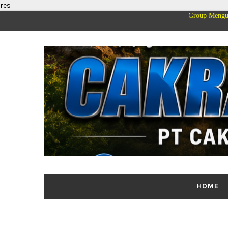
res
rga Besar PT Cakrawala Merdeka Mediatama Group Mengucapkan Selamat Dir
HOME