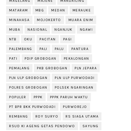
MAGELANG
MAJENE
MANDAILING
MATARAM
MBG
MEDAN
MERAUKE
MINAHASA
MOJOKERTO
MUARA ENIM
MUBA
NASIONAL
NGANJUK
NGAWI
NTB
OKU
PACITAN
PAGI
PALEMBANG
PALI
PALU
PANTURA
PATI
PDIP GROBOGAN
PEKALONGAN
PEMALANG
PKB GROBOGAN
PLN JEPARA
PLN ULP GROBOGAN
PLN ULP PURWODADI
POLRES GROBOGAN
POLSEK NGARINGAN
POPULER
PPPK
PPPK PARUH WAKTU
PT BPR BKK PURWODADI
PURWOREJO
REMBANG
ROY SURYO
RS SIAGA UTAMA
RSUD KI AGENG GETAS PENDOWO
SAYUNG