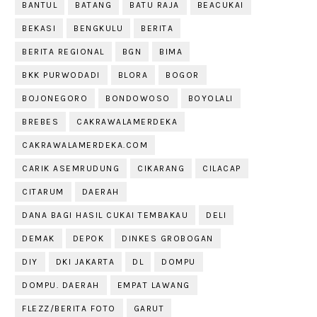
BANTUL
BATANG
BATU RAJA
BEACUKAI
BEKASI
BENGKULU
BERITA
BERITA REGIONAL
BGN
BIMA
BKK PURWODADI
BLORA
BOGOR
BOJONEGORO
BONDOWOSO
BOYOLALI
BREBES
CAKRAWALAMERDEKA
CAKRAWALAMERDEKA.COM
CARIK ASEMRUDUNG
CIKARANG
CILACAP
CITARUM
DAERAH
DANA BAGI HASIL CUKAI TEMBAKAU
DELI
DEMAK
DEPOK
DINKES GROBOGAN
DIY
DKI JAKARTA
DL
DOMPU
DOMPU. DAERAH
EMPAT LAWANG
FLEZZ/BERITA FOTO
GARUT