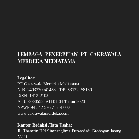
LEMBAGA PENERBITAN PT CAKRAWALA
MERDEKA MEDIATAMA
Legalitas:
PT Cakrawala Merdeka Mediatama
NIB: 2403230041488 TDP: 83122, 58130:
ISSN :1412-2103:
AHU-0000552. AH.01.04.Tahun 2020:
NPWP:94.542.576.7-514.000
www.cakrawalamerdeka.com
Kantor Redaksi /Tata Usaha:
Jl. Thamrin II/4 Simpanglima Purwodadi Grobogan Jateng
58111