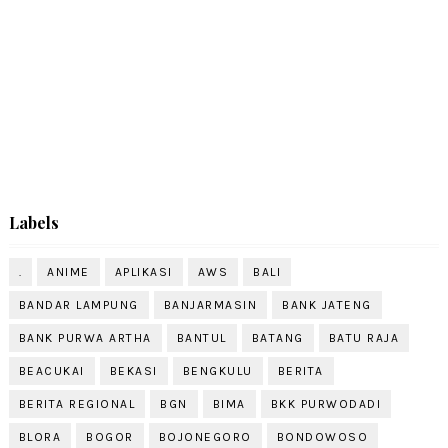
Labels
.
ANIME
APLIKASI
AWS
BALI
BANDAR LAMPUNG
BANJARMASIN
BANK JATENG
BANK PURWA ARTHA
BANTUL
BATANG
BATU RAJA
BEACUKAI
BEKASI
BENGKULU
BERITA
BERITA REGIONAL
BGN
BIMA
BKK PURWODADI
BLORA
BOGOR
BOJONEGORO
BONDOWOSO