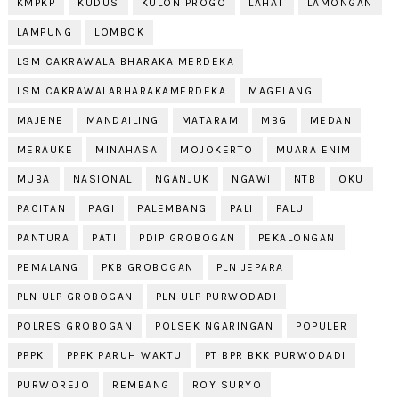
KMPKP
KUDUS
KULON PROGO
LAHAT
LAMONGAN
LAMPUNG
LOMBOK
LSM CAKRAWALA BHARAKA MERDEKA
LSM CAKRAWALABHARAKAMERDEKA
MAGELANG
MAJENE
MANDAILING
MATARAM
MBG
MEDAN
MERAUKE
MINAHASA
MOJOKERTO
MUARA ENIM
MUBA
NASIONAL
NGANJUK
NGAWI
NTB
OKU
PACITAN
PAGI
PALEMBANG
PALI
PALU
PANTURA
PATI
PDIP GROBOGAN
PEKALONGAN
PEMALANG
PKB GROBOGAN
PLN JEPARA
PLN ULP GROBOGAN
PLN ULP PURWODADI
POLRES GROBOGAN
POLSEK NGARINGAN
POPULER
PPPK
PPPK PARUH WAKTU
PT BPR BKK PURWODADI
PURWOREJO
REMBANG
ROY SURYO