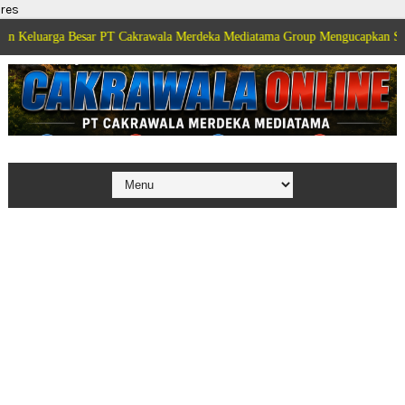
res
rga Besar PT Cakrawala Merdeka Mediatama Group Mengucapkan Selamat Dir