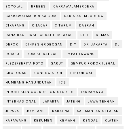
BOYOLALI
BREBES
CAKRAWALAMERDEKA
CAKRAWALAMERDEKA.COM
CARIK ASEMRUDUNG
CIKARANG
CILACAP
CITARUM
DAERAH
DANA BAGI HASIL CUKAI TEMBAKAU
DELI
DEMAK
DEPOK
DINKES GROBOGAN
DIY
DKI JAKARTA
DL
DOMPU
DOMPU. DAERAH
EMPAT LAWANG
FLEZZ/BERITA FOTO
GARUT
GEMPUR ROKOK ILEGAL
GROBOGAN
GUNUNG KIDUL
HISTORICAL
HUMBANG HASUNDUTAN
ICS
INDONESIAN CORRUPTION STUDIES
INDRAMAYU
INTERNASIONAL
JAKARTA
JATENG
JAWA TENGAH
JEPARA
JOMBANG
KABAENA
KALIMANTAN SELATAN
KARAWANG
KEBUMEN
KEMANG
KENDAL
KLATEN