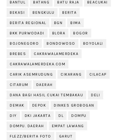
BANTUL
BATANG
BATU RAJA
BEACUKAI
BEKASI
BENGKULU
BERITA
BERITA REGIONAL
BGN
BIMA
BKK PURWODADI
BLORA
BOGOR
BOJONEGORO
BONDOWOSO
BOYOLALI
BREBES
CAKRAWALAMERDEKA
CAKRAWALAMERDEKA.COM
CARIK ASEMRUDUNG
CIKARANG
CILACAP
CITARUM
DAERAH
DANA BAGI HASIL CUKAI TEMBAKAU
DELI
DEMAK
DEPOK
DINKES GROBOGAN
DIY
DKI JAKARTA
DL
DOMPU
DOMPU. DAERAH
EMPAT LAWANG
FLEZZ/BERITA FOTO
GARUT