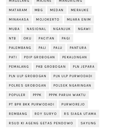
MAGELANG
MAJENE
MANDAILING
MATARAM
MBG
MEDAN
MERAUKE
MINAHASA
MOJOKERTO
MUARA ENIM
MUBA
NASIONAL
NGANJUK
NGAWI
NTB
OKU
PACITAN
PAGI
PALEMBANG
PALI
PALU
PANTURA
PATI
PDIP GROBOGAN
PEKALONGAN
PEMALANG
PKB GROBOGAN
PLN JEPARA
PLN ULP GROBOGAN
PLN ULP PURWODADI
POLRES GROBOGAN
POLSEK NGARINGAN
POPULER
PPPK
PPPK PARUH WAKTU
PT BPR BKK PURWODADI
PURWOREJO
REMBANG
ROY SURYO
RS SIAGA UTAMA
RSUD KI AGENG GETAS PENDOWO
SAYUNG