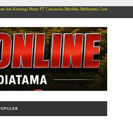
ga Besar PT Cakrawala Merdeka Mediatama Group Mengucapkan Selamat Dirga
POPULER