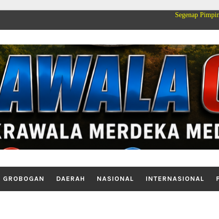
Segenap Pimpinan dan Keluar
GROBOGAN
DAERAH
NASIONAL
INTERNASIONAL