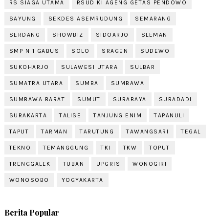
RS SIAGA UTAMA
RSUD KI AGENG GETAS PENDOWO
SAYUNG
SEKDES ASEMRUDUNG
SEMARANG
SERDANG
SHOWBIZ
SIDOARJO
SLEMAN
SMP N 1 GABUS
SOLO
SRAGEN
SUDEWO
SUKOHARJO
SULAWESI UTARA
SULBAR
SUMATRA UTARA
SUMBA
SUMBAWA
SUMBAWA BARAT
SUMUT
SURABAYA
SURADADI
SURAKARTA
TALISE
TANJUNG ENIM
TAPANULI
TAPUT
TARMAN
TARUTUNG
TAWANGSARI
TEGAL
TEKNO
TEMANGGUNG
TKI
TKW
TOPUT
TRENGGALEK
TUBAN
UPGRIS
WONOGIRI
WONOSOBO
YOGYAKARTA
Berita Popular