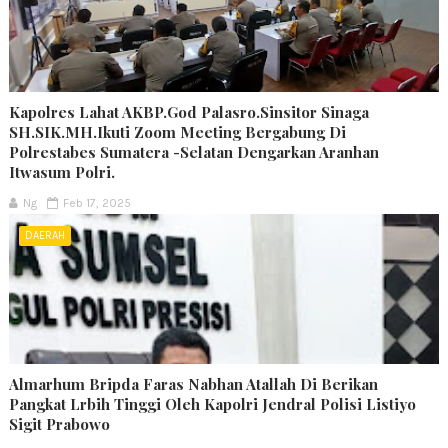
Kapolres Lahat AKBP.God Palasro.Sinsitor Sinaga
SH.SIK.MH.Ikuti Zoom Meeting Bergabung Di
Polrestabes Sumatera -Selatan Dengarkan Aranhan
Itwasum Polri.
Ng
Feb 17, 2025
DAERAH
Almarhum Bripda Faras Nabhan Atallah Di Berikan
Pangkat Lrbih Tinggi Oleh Kapolri Jendral Polisi Listiyo
Sigit Prabowo