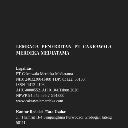
LEMBAGA PENERBITAN PT CAKRAWALA
MERDEKA MEDIATAMA
Legalitas:
PT Cakrawala Merdeka Mediatama
NIB: 2403230041488 TDP: 83122, 58130:
ISSN :1412-2103:
AHU-0000552. AH.01.04.Tahun 2020:
NPWP:94.542.576.7-514.000
www.cakrawalamerdeka.com
Kantor Redaksi /Tata Usaha:
Jl. Thamrin II/4 Simpanglima Purwodadi Grobogan Jateng
58111