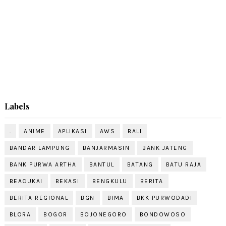
Labels
.
ANIME
APLIKASI
AWS
BALI
BANDAR LAMPUNG
BANJARMASIN
BANK JATENG
BANK PURWA ARTHA
BANTUL
BATANG
BATU RAJA
BEACUKAI
BEKASI
BENGKULU
BERITA
BERITA REGIONAL
BGN
BIMA
BKK PURWODADI
BLORA
BOGOR
BOJONEGORO
BONDOWOSO