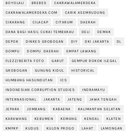
BOYOLALI
BREBES
CAKRAWALAMERDEKA
CAKRAWALAMERDEKA.COM
CARIK ASEMRUDUNG
CIKARANG
CILACAP
CITARUM
DAERAH
DANA BAGI HASIL CUKAI TEMBAKAU
DELI
DEMAK
DEPOK
DINKES GROBOGAN
DIY
DKI JAKARTA
DL
DOMPU
DOMPU. DAERAH
EMPAT LAWANG
FLEZZ/BERITA FOTO
GARUT
GEMPUR ROKOK ILEGAL
GROBOGAN
GUNUNG KIDUL
HISTORICAL
HUMBANG HASUNDUTAN
ICS
INDONESIAN CORRUPTION STUDIES
INDRAMAYU
INTERNASIONAL
JAKARTA
JATENG
JAWA TENGAH
JEPARA
JOMBANG
KABAENA
KALIMANTAN SELATAN
KARAWANG
KEBUMEN
KEMANG
KENDAL
KLATEN
KMPKP
KUDUS
KULON PROGO
LAHAT
LAMONGAN