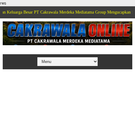
res
arga Besar PT Cakrawala Merdeka Mediatama Group Mengucapkan Selamat Dir