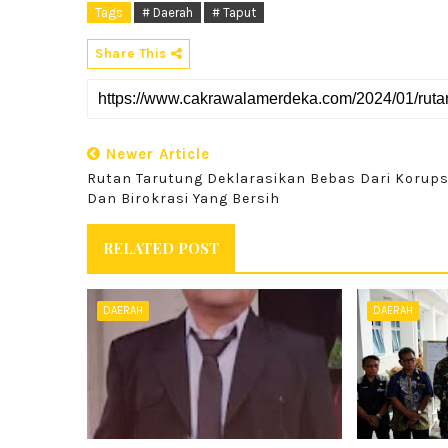
Tags
# Daerah
# Taput
Share This
Newer Article
Rutan Tarutung Deklarasikan Bebas Dari Korups
Dan Birokrasi Yang Bersih
RELATED POST
DAERAH
DAERAH