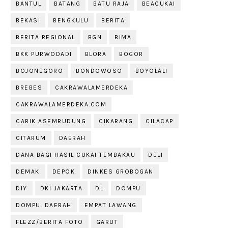
BANTUL
BATANG
BATU RAJA
BEACUKAI
BEKASI
BENGKULU
BERITA
BERITA REGIONAL
BGN
BIMA
BKK PURWODADI
BLORA
BOGOR
BOJONEGORO
BONDOWOSO
BOYOLALI
BREBES
CAKRAWALAMERDEKA
CAKRAWALAMERDEKA.COM
CARIK ASEMRUDUNG
CIKARANG
CILACAP
CITARUM
DAERAH
DANA BAGI HASIL CUKAI TEMBAKAU
DELI
DEMAK
DEPOK
DINKES GROBOGAN
DIY
DKI JAKARTA
DL
DOMPU
DOMPU. DAERAH
EMPAT LAWANG
FLEZZ/BERITA FOTO
GARUT