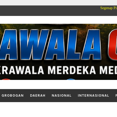
Segenap Pimpinan dan Kel
GROBOGAN
DAERAH
NASIONAL
INTERNASIONAL