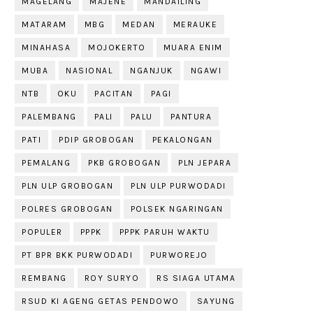
MAGELANG
MAJENE
MANDAILING
MATARAM
MBG
MEDAN
MERAUKE
MINAHASA
MOJOKERTO
MUARA ENIM
MUBA
NASIONAL
NGANJUK
NGAWI
NTB
OKU
PACITAN
PAGI
PALEMBANG
PALI
PALU
PANTURA
PATI
PDIP GROBOGAN
PEKALONGAN
PEMALANG
PKB GROBOGAN
PLN JEPARA
PLN ULP GROBOGAN
PLN ULP PURWODADI
POLRES GROBOGAN
POLSEK NGARINGAN
POPULER
PPPK
PPPK PARUH WAKTU
PT BPR BKK PURWODADI
PURWOREJO
REMBANG
ROY SURYO
RS SIAGA UTAMA
RSUD KI AGENG GETAS PENDOWO
SAYUNG