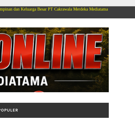
uarga Besar PT Cakrawala Merdeka Mediatama Group Mengucapkan Selamat D
POPULER