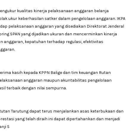
mengukur kualitas kinerja pelaksanaan anggaran belanja
tolak ukur keberhasilan satker dalam pengelolaan anggaran. IKPA
adap pelaksanaan anggaran yang disediakan Direktorat Jenderal
oring SPAN yang dijadikan ukuran dan mencerminkan kinerja
 anggaran, kepatuhan terhadap regulasi, efektivitas
nggaran.
terima kasih kepada KPPN Balige dan tim keuangan Rutan
 pelaksanaan anggaran maupun akuntabilitas pengelolaan
il terbaik dengan nilai sempurna.
Rutan Tarutung dapat terus menjalankan asas keterbukaan dan
estasi yang telah diraih ini dapat dipertahankan dan menjadi
nji S