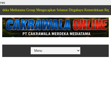
res
ediatama Group Mengucapkan Selamat Dirgahayu Kemerdekaan Republik Indo