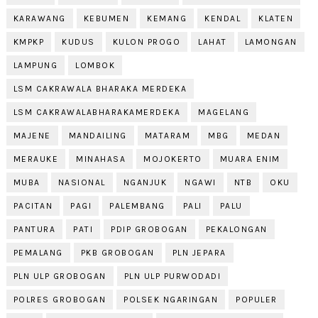
KARAWANG
KEBUMEN
KEMANG
KENDAL
KLATEN
KMPKP
KUDUS
KULON PROGO
LAHAT
LAMONGAN
LAMPUNG
LOMBOK
LSM CAKRAWALA BHARAKA MERDEKA
LSM CAKRAWALABHARAKAMERDEKA
MAGELANG
MAJENE
MANDAILING
MATARAM
MBG
MEDAN
MERAUKE
MINAHASA
MOJOKERTO
MUARA ENIM
MUBA
NASIONAL
NGANJUK
NGAWI
NTB
OKU
PACITAN
PAGI
PALEMBANG
PALI
PALU
PANTURA
PATI
PDIP GROBOGAN
PEKALONGAN
PEMALANG
PKB GROBOGAN
PLN JEPARA
PLN ULP GROBOGAN
PLN ULP PURWODADI
POLRES GROBOGAN
POLSEK NGARINGAN
POPULER