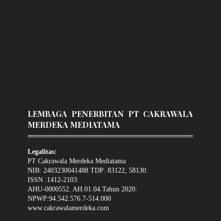
LEMBAGA PENERBITAN PT CAKRAWALA
MERDEKA MEDIATAMA
Legalitas:
PT Cakrawala Merdeka Mediatama
NIB: 2403230041488 TDP: 83122, 58130:
ISSN :1412-2103:
AHU-0000552. AH.01.04.Tahun 2020:
NPWP:94.542.576.7-514.000
www.cakrawalamerdeka.com