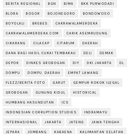
BERITA REGIONAL
BGN
BIMA
BKK PURWODADI
BLORA
BOGOR
BOJONEGORO
BONDOWOSO
BOYOLALI
BREBES
CAKRAWALAMERDEKA
CAKRAWALAMERDEKA.COM
CARIK ASEMRUDUNG
CIKARANG
CILACAP
CITARUM
DAERAH
DANA BAGI HASIL CUKAI TEMBAKAU
DELI
DEMAK
DEPOK
DINKES GROBOGAN
DIY
DKI JAKARTA
DL
DOMPU
DOMPU. DAERAH
EMPAT LAWANG
FLEZZ/BERITA FOTO
GARUT
GEMPUR ROKOK ILEGAL
GROBOGAN
GUNUNG KIDUL
HISTORICAL
HUMBANG HASUNDUTAN
ICS
INDONESIAN CORRUPTION STUDIES
INDRAMAYU
INTERNASIONAL
JAKARTA
JATENG
JAWA TENGAH
JEPARA
JOMBANG
KABAENA
KALIMANTAN SELATAN