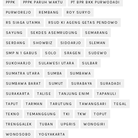
PPPK
PPPK PARUH WAKTU
PT BPR BKK PURWODADI
PURWOREJO
REMBANG
ROY SURYO
RS SIAGA UTAMA
RSUD KI AGENG GETAS PENDOWO
SAYUNG
SEKDES ASEMRUDUNG
SEMARANG
SERDANG
SHOWBIZ
SIDOARJO
SLEMAN
SMP N 1 GABUS
SOLO
SRAGEN
SUDEWO
SUKOHARJO
SULAWESI UTARA
SULBAR
SUMATRA UTARA
SUMBA
SUMBAWA
SUMBAWA BARAT
SUMUT
SURABAYA
SURADADI
SURAKARTA
TALISE
TANJUNG ENIM
TAPANULI
TAPUT
TARMAN
TARUTUNG
TAWANGSARI
TEGAL
TEKNO
TEMANGGUNG
TKI
TKW
TOPUT
TRENGGALEK
TUBAN
UPGRIS
WONOGIRI
WONOSOBO
YOGYAKARTA