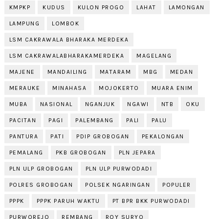
KMPKP
KUDUS
KULON PROGO
LAHAT
LAMONGAN
LAMPUNG
LOMBOK
LSM CAKRAWALA BHARAKA MERDEKA
LSM CAKRAWALABHARAKAMERDEKA
MAGELANG
MAJENE
MANDAILING
MATARAM
MBG
MEDAN
MERAUKE
MINAHASA
MOJOKERTO
MUARA ENIM
MUBA
NASIONAL
NGANJUK
NGAWI
NTB
OKU
PACITAN
PAGI
PALEMBANG
PALI
PALU
PANTURA
PATI
PDIP GROBOGAN
PEKALONGAN
PEMALANG
PKB GROBOGAN
PLN JEPARA
PLN ULP GROBOGAN
PLN ULP PURWODADI
POLRES GROBOGAN
POLSEK NGARINGAN
POPULER
PPPK
PPPK PARUH WAKTU
PT BPR BKK PURWODADI
PURWOREJO
REMBANG
ROY SURYO