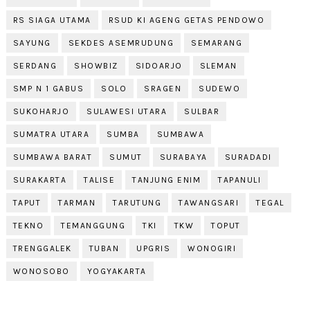
RS SIAGA UTAMA
RSUD KI AGENG GETAS PENDOWO
SAYUNG
SEKDES ASEMRUDUNG
SEMARANG
SERDANG
SHOWBIZ
SIDOARJO
SLEMAN
SMP N 1 GABUS
SOLO
SRAGEN
SUDEWO
SUKOHARJO
SULAWESI UTARA
SULBAR
SUMATRA UTARA
SUMBA
SUMBAWA
SUMBAWA BARAT
SUMUT
SURABAYA
SURADADI
SURAKARTA
TALISE
TANJUNG ENIM
TAPANULI
TAPUT
TARMAN
TARUTUNG
TAWANGSARI
TEGAL
TEKNO
TEMANGGUNG
TKI
TKW
TOPUT
TRENGGALEK
TUBAN
UPGRIS
WONOGIRI
WONOSOBO
YOGYAKARTA