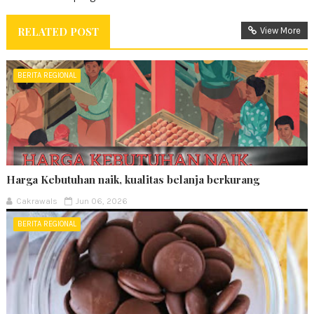
RELATED POST
View More
BERITA REGIONAL
Harga Kebutuhan naik, kualitas belanja berkurang
Cakrawals
Jun 06, 2026
BERITA REGIONAL