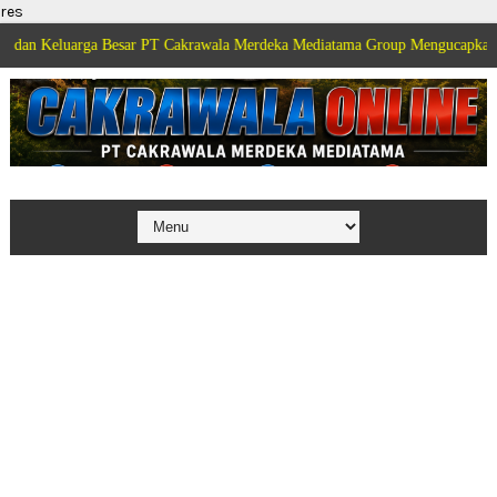
res
rga Besar PT Cakrawala Merdeka Mediatama Group Mengucapkan Selamat Dir