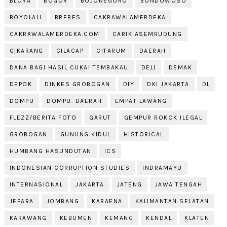
BLORA
BOGOR
BOJONEGORO
BONDOWOSO
BOYOLALI
BREBES
CAKRAWALAMERDEKA
CAKRAWALAMERDEKA.COM
CARIK ASEMRUDUNG
CIKARANG
CILACAP
CITARUM
DAERAH
DANA BAGI HASIL CUKAI TEMBAKAU
DELI
DEMAK
DEPOK
DINKES GROBOGAN
DIY
DKI JAKARTA
DL
DOMPU
DOMPU. DAERAH
EMPAT LAWANG
FLEZZ/BERITA FOTO
GARUT
GEMPUR ROKOK ILEGAL
GROBOGAN
GUNUNG KIDUL
HISTORICAL
HUMBANG HASUNDUTAN
ICS
INDONESIAN CORRUPTION STUDIES
INDRAMAYU
INTERNASIONAL
JAKARTA
JATENG
JAWA TENGAH
JEPARA
JOMBANG
KABAENA
KALIMANTAN SELATAN
KARAWANG
KEBUMEN
KEMANG
KENDAL
KLATEN