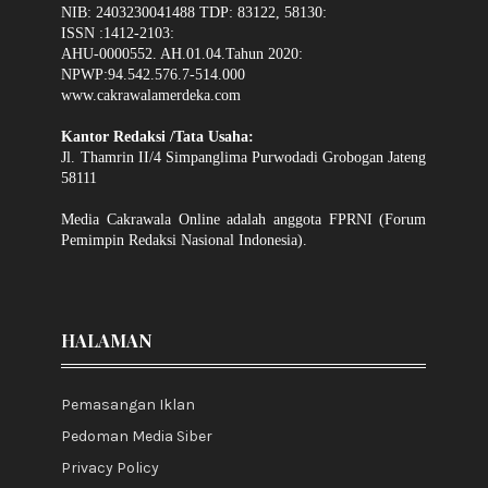
NIB: 2403230041488 TDP: 83122, 58130:
ISSN :1412-2103:
AHU-0000552. AH.01.04.Tahun 2020:
NPWP:94.542.576.7-514.000
www.cakrawalamerdeka.com
Kantor Redaksi /Tata Usaha:
Jl. Thamrin II/4 Simpanglima Purwodadi Grobogan Jateng
58111
Media Cakrawala Online adalah anggota FPRNI (Forum
Pemimpin Redaksi Nasional Indonesia).
HALAMAN
Pemasangan Iklan
Pedoman Media Siber
Privacy Policy