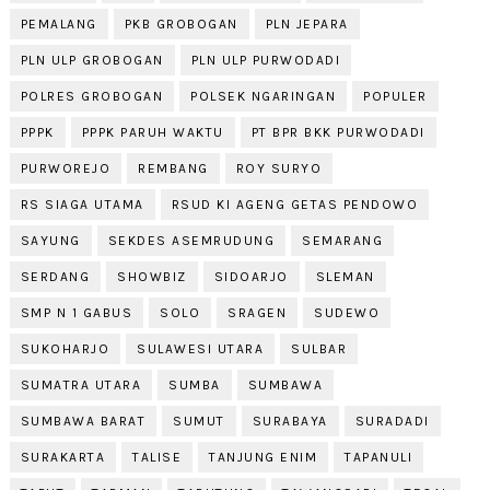
PEMALANG
PKB GROBOGAN
PLN JEPARA
PLN ULP GROBOGAN
PLN ULP PURWODADI
POLRES GROBOGAN
POLSEK NGARINGAN
POPULER
PPPK
PPPK PARUH WAKTU
PT BPR BKK PURWODADI
PURWOREJO
REMBANG
ROY SURYO
RS SIAGA UTAMA
RSUD KI AGENG GETAS PENDOWO
SAYUNG
SEKDES ASEMRUDUNG
SEMARANG
SERDANG
SHOWBIZ
SIDOARJO
SLEMAN
SMP N 1 GABUS
SOLO
SRAGEN
SUDEWO
SUKOHARJO
SULAWESI UTARA
SULBAR
SUMATRA UTARA
SUMBA
SUMBAWA
SUMBAWA BARAT
SUMUT
SURABAYA
SURADADI
SURAKARTA
TALISE
TANJUNG ENIM
TAPANULI