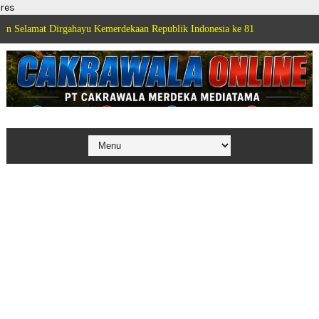
res
Dirgahayu Kemerdekaan Republik Indonesia ke 81