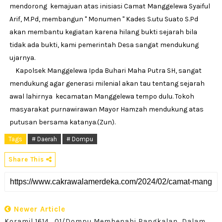
mendorong kemajuan atas inisiasi Camat Manggelewa Syaiful
Arif, M.Pd, membangun " Monumen " Kades S.utu Suato S.Pd
akan membantu kegiatan karena hilang bukti sejarah bila
tidak ada bukti, kami pemerintah Desa sangat mendukung
ujarnya.
Kapolsek Manggelewa Ipda Buhari Maha Putra SH, sangat
mendukung agar generasi milenial akan tau tentang sejarah
awal lahirnya kecamatan Manggelewa tempo dulu. Tokoh
masyarakat purnawirawan Mayor Hamzah mendukung atas
putusan bersama katanya.(Zun).
Tags
# Daerah
# Dompu
Share This
Newer Article
Koramil 1614_01/Dompu Membenahi Pangkalan, Dalam