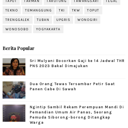
TAPUT
TARMAN
TARUTUNG
TAWANGSARI
TEGAL
TEKNO
TEMANGGUNG
TKI
TKW
TOPUT
TRENGGALEK
TUBAN
UPGRIS
WONOGIRI
WONOSOBO
YOGYAKARTA
Berita Popular
Sri Mulyani Bocorkan Gaji ke 14 Jadwal THR
PNS 2023 Bakal Dimajukan
Dua Orang Tewas Tersambar Petir Saat
Panen Cabe Di Sawah
Ngintip Sambil Rekam Perempuan Mandi Di
Pemandian Umum Air Panas, Seorang
Pemuda Siborong-borong Ditangkap
Warga