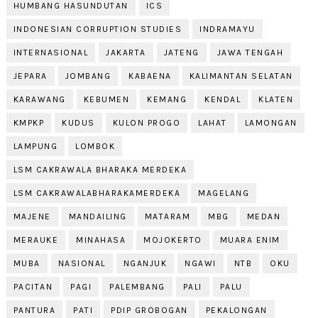
HUMBANG HASUNDUTAN
ICS
INDONESIAN CORRUPTION STUDIES
INDRAMAYU
INTERNASIONAL
JAKARTA
JATENG
JAWA TENGAH
JEPARA
JOMBANG
KABAENA
KALIMANTAN SELATAN
KARAWANG
KEBUMEN
KEMANG
KENDAL
KLATEN
KMPKP
KUDUS
KULON PROGO
LAHAT
LAMONGAN
LAMPUNG
LOMBOK
LSM CAKRAWALA BHARAKA MERDEKA
LSM CAKRAWALABHARAKAMERDEKA
MAGELANG
MAJENE
MANDAILING
MATARAM
MBG
MEDAN
MERAUKE
MINAHASA
MOJOKERTO
MUARA ENIM
MUBA
NASIONAL
NGANJUK
NGAWI
NTB
OKU
PACITAN
PAGI
PALEMBANG
PALI
PALU
PANTURA
PATI
PDIP GROBOGAN
PEKALONGAN