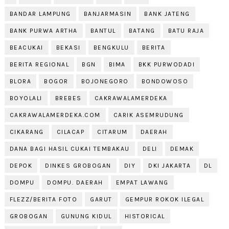
BANDAR LAMPUNG
BANJARMASIN
BANK JATENG
BANK PURWA ARTHA
BANTUL
BATANG
BATU RAJA
BEACUKAI
BEKASI
BENGKULU
BERITA
BERITA REGIONAL
BGN
BIMA
BKK PURWODADI
BLORA
BOGOR
BOJONEGORO
BONDOWOSO
BOYOLALI
BREBES
CAKRAWALAMERDEKA
CAKRAWALAMERDEKA.COM
CARIK ASEMRUDUNG
CIKARANG
CILACAP
CITARUM
DAERAH
DANA BAGI HASIL CUKAI TEMBAKAU
DELI
DEMAK
DEPOK
DINKES GROBOGAN
DIY
DKI JAKARTA
DL
DOMPU
DOMPU. DAERAH
EMPAT LAWANG
FLEZZ/BERITA FOTO
GARUT
GEMPUR ROKOK ILEGAL
GROBOGAN
GUNUNG KIDUL
HISTORICAL