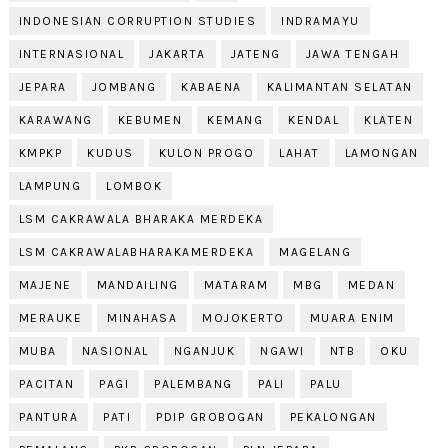
INDONESIAN CORRUPTION STUDIES
INDRAMAYU
INTERNASIONAL
JAKARTA
JATENG
JAWA TENGAH
JEPARA
JOMBANG
KABAENA
KALIMANTAN SELATAN
KARAWANG
KEBUMEN
KEMANG
KENDAL
KLATEN
KMPKP
KUDUS
KULON PROGO
LAHAT
LAMONGAN
LAMPUNG
LOMBOK
LSM CAKRAWALA BHARAKA MERDEKA
LSM CAKRAWALABHARAKAMERDEKA
MAGELANG
MAJENE
MANDAILING
MATARAM
MBG
MEDAN
MERAUKE
MINAHASA
MOJOKERTO
MUARA ENIM
MUBA
NASIONAL
NGANJUK
NGAWI
NTB
OKU
PACITAN
PAGI
PALEMBANG
PALI
PALU
PANTURA
PATI
PDIP GROBOGAN
PEKALONGAN