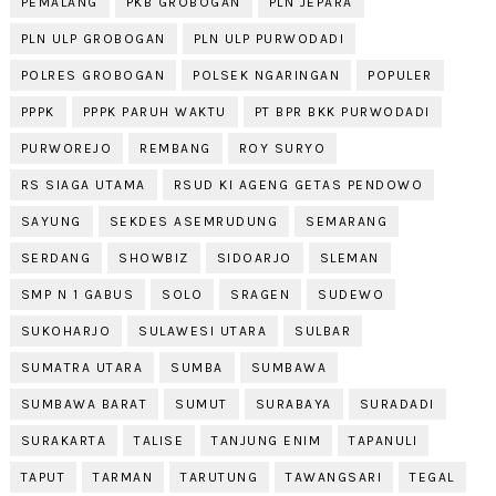
PEMALANG
PKB GROBOGAN
PLN JEPARA
PLN ULP GROBOGAN
PLN ULP PURWODADI
POLRES GROBOGAN
POLSEK NGARINGAN
POPULER
PPPK
PPPK PARUH WAKTU
PT BPR BKK PURWODADI
PURWOREJO
REMBANG
ROY SURYO
RS SIAGA UTAMA
RSUD KI AGENG GETAS PENDOWO
SAYUNG
SEKDES ASEMRUDUNG
SEMARANG
SERDANG
SHOWBIZ
SIDOARJO
SLEMAN
SMP N 1 GABUS
SOLO
SRAGEN
SUDEWO
SUKOHARJO
SULAWESI UTARA
SULBAR
SUMATRA UTARA
SUMBA
SUMBAWA
SUMBAWA BARAT
SUMUT
SURABAYA
SURADADI
SURAKARTA
TALISE
TANJUNG ENIM
TAPANULI
TAPUT
TARMAN
TARUTUNG
TAWANGSARI
TEGAL