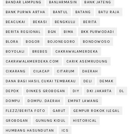
BANDAR LAMPUNG
BANJARMASIN
BANK JATENG
BANK PURWA ARTHA
BANTUL
BATANG
BATU RAJA
BEACUKAI
BEKASI
BENGKULU
BERITA
BERITA REGIONAL
BGN
BIMA
BKK PURWODADI
BLORA
BOGOR
BOJONEGORO
BONDOWOSO
BOYOLALI
BREBES
CAKRAWALAMERDEKA
CAKRAWALAMERDEKA.COM
CARIK ASEMRUDUNG
CIKARANG
CILACAP
CITARUM
DAERAH
DANA BAGI HASIL CUKAI TEMBAKAU
DELI
DEMAK
DEPOK
DINKES GROBOGAN
DIY
DKI JAKARTA
DL
DOMPU
DOMPU. DAERAH
EMPAT LAWANG
FLEZZ/BERITA FOTO
GARUT
GEMPUR ROKOK ILEGAL
GROBOGAN
GUNUNG KIDUL
HISTORICAL
HUMBANG HASUNDUTAN
ICS