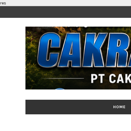
res
Segenap Pi
HOME