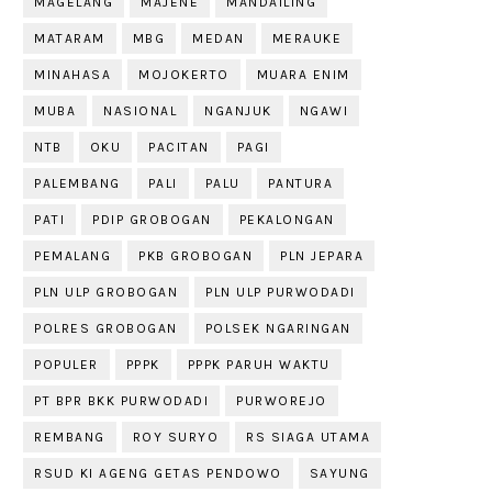
MAGELANG
MAJENE
MANDAILING
MATARAM
MBG
MEDAN
MERAUKE
MINAHASA
MOJOKERTO
MUARA ENIM
MUBA
NASIONAL
NGANJUK
NGAWI
NTB
OKU
PACITAN
PAGI
PALEMBANG
PALI
PALU
PANTURA
PATI
PDIP GROBOGAN
PEKALONGAN
PEMALANG
PKB GROBOGAN
PLN JEPARA
PLN ULP GROBOGAN
PLN ULP PURWODADI
POLRES GROBOGAN
POLSEK NGARINGAN
POPULER
PPPK
PPPK PARUH WAKTU
PT BPR BKK PURWODADI
PURWOREJO
REMBANG
ROY SURYO
RS SIAGA UTAMA
RSUD KI AGENG GETAS PENDOWO
SAYUNG