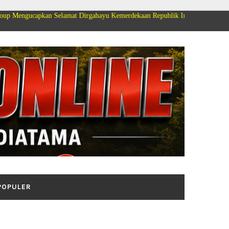
kan Selamat Dirgahayu Kemerdekaan Republik Indonesia ke 81
POPULER