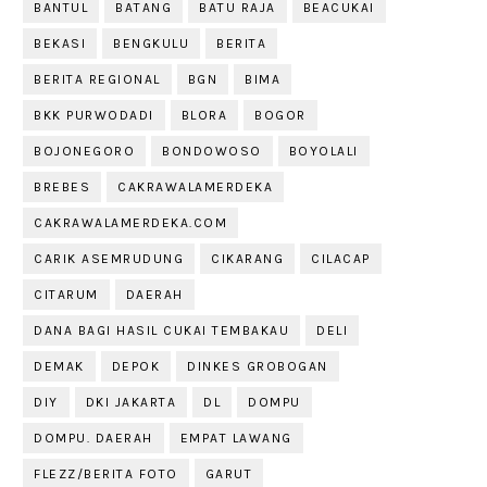
BANTUL
BATANG
BATU RAJA
BEACUKAI
BEKASI
BENGKULU
BERITA
BERITA REGIONAL
BGN
BIMA
BKK PURWODADI
BLORA
BOGOR
BOJONEGORO
BONDOWOSO
BOYOLALI
BREBES
CAKRAWALAMERDEKA
CAKRAWALAMERDEKA.COM
CARIK ASEMRUDUNG
CIKARANG
CILACAP
CITARUM
DAERAH
DANA BAGI HASIL CUKAI TEMBAKAU
DELI
DEMAK
DEPOK
DINKES GROBOGAN
DIY
DKI JAKARTA
DL
DOMPU
DOMPU. DAERAH
EMPAT LAWANG
FLEZZ/BERITA FOTO
GARUT