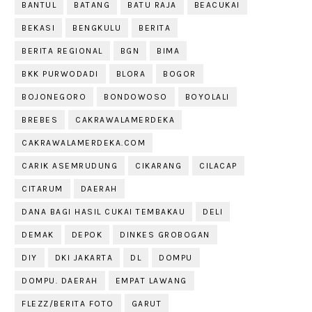
BANTUL
BATANG
BATU RAJA
BEACUKAI
BEKASI
BENGKULU
BERITA
BERITA REGIONAL
BGN
BIMA
BKK PURWODADI
BLORA
BOGOR
BOJONEGORO
BONDOWOSO
BOYOLALI
BREBES
CAKRAWALAMERDEKA
CAKRAWALAMERDEKA.COM
CARIK ASEMRUDUNG
CIKARANG
CILACAP
CITARUM
DAERAH
DANA BAGI HASIL CUKAI TEMBAKAU
DELI
DEMAK
DEPOK
DINKES GROBOGAN
DIY
DKI JAKARTA
DL
DOMPU
DOMPU. DAERAH
EMPAT LAWANG
FLEZZ/BERITA FOTO
GARUT