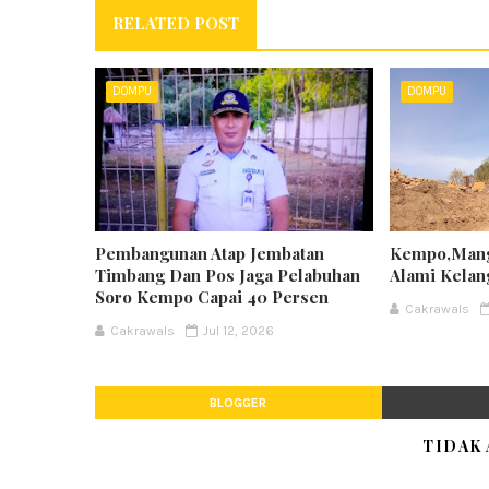
RELATED POST
DOMPU
DOMPU
Pembangunan Atap Jembatan
Kempo,Mang
Timbang Dan Pos Jaga Pelabuhan
Alami Kela
Soro Kempo Capai 40 Persen
Cakrawals
Cakrawals
Jul 12, 2026
BLOGGER
TIDAK