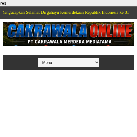
res
elamat Dirgahayu Kemerdekaan Republik Indonesia ke 81