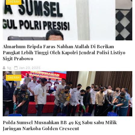
DAERAH
Almarhum Bripda Faras Nabhan Atallah Di Berikan
Pangkat Lrbih Tinggi Oleh Kapolri Jendral Polisi Listiyo
Sigit Prabowo
Ng
Jan 23, 2025
DAERAH
Polda Sumsel Musnahkan BB 49 Kg Sabu sabu Milik
Jaringan Narkoba Golden Crescent