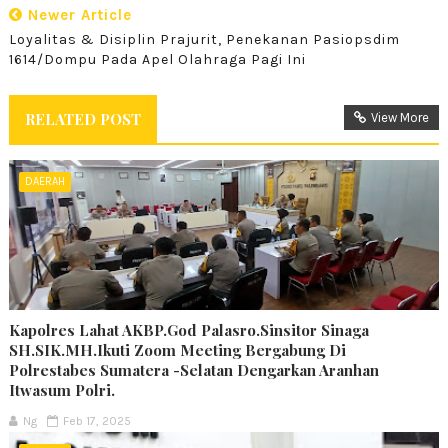
Newer Article
Loyalitas & Disiplin Prajurit, Penekanan Pasiopsdim
1614/Dompu Pada Apel Olahraga Pagi Ini
RELATED POST
View More
DAERAH
Kapolres Lahat AKBP.God Palasro.Sinsitor Sinaga
SH.SIK.MH.Ikuti Zoom Meeting Bergabung Di
Polrestabes Sumatera -Selatan Dengarkan Aranhan
Itwasum Polri.
Ng
Feb 17, 2025