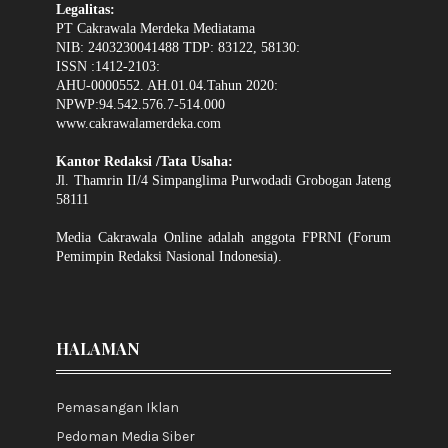
Legalitas:
PT Cakrawala Merdeka Mediatama
NIB: 2403230041488 TDP: 83122, 58130:
ISSN :1412-2103:
AHU-0000552. AH.01.04.Tahun 2020:
NPWP:94.542.576.7-514.000
www.cakrawalamerdeka.com
Kantor Redaksi /Tata Usaha:
Jl. Thamrin II/4 Simpanglima Purwodadi Grobogan Jateng
58111
Media Cakrawala Online adalah anggota FPRNI (Forum
Pemimpin Redaksi Nasional Indonesia).
HALAMAN
Pemasangan Iklan
Pedoman Media Siber