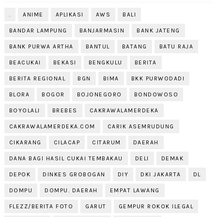
.
ANIME
APLIKASI
AWS
BALI
BANDAR LAMPUNG
BANJARMASIN
BANK JATENG
BANK PURWA ARTHA
BANTUL
BATANG
BATU RAJA
BEACUKAI
BEKASI
BENGKULU
BERITA
BERITA REGIONAL
BGN
BIMA
BKK PURWODADI
BLORA
BOGOR
BOJONEGORO
BONDOWOSO
BOYOLALI
BREBES
CAKRAWALAMERDEKA
CAKRAWALAMERDEKA.COM
CARIK ASEMRUDUNG
CIKARANG
CILACAP
CITARUM
DAERAH
DANA BAGI HASIL CUKAI TEMBAKAU
DELI
DEMAK
DEPOK
DINKES GROBOGAN
DIY
DKI JAKARTA
DL
DOMPU
DOMPU. DAERAH
EMPAT LAWANG
FLEZZ/BERITA FOTO
GARUT
GEMPUR ROKOK ILEGAL