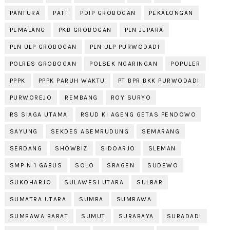
PANTURA
PATI
PDIP GROBOGAN
PEKALONGAN
PEMALANG
PKB GROBOGAN
PLN JEPARA
PLN ULP GROBOGAN
PLN ULP PURWODADI
POLRES GROBOGAN
POLSEK NGARINGAN
POPULER
PPPK
PPPK PARUH WAKTU
PT BPR BKK PURWODADI
PURWOREJO
REMBANG
ROY SURYO
RS SIAGA UTAMA
RSUD KI AGENG GETAS PENDOWO
SAYUNG
SEKDES ASEMRUDUNG
SEMARANG
SERDANG
SHOWBIZ
SIDOARJO
SLEMAN
SMP N 1 GABUS
SOLO
SRAGEN
SUDEWO
SUKOHARJO
SULAWESI UTARA
SULBAR
SUMATRA UTARA
SUMBA
SUMBAWA
SUMBAWA BARAT
SUMUT
SURABAYA
SURADADI