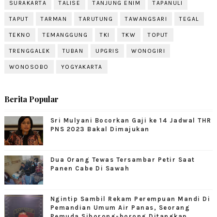
SURAKARTA
TALISE
TANJUNG ENIM
TAPANULI
TAPUT
TARMAN
TARUTUNG
TAWANGSARI
TEGAL
TEKNO
TEMANGGUNG
TKI
TKW
TOPUT
TRENGGALEK
TUBAN
UPGRIS
WONOGIRI
WONOSOBO
YOGYAKARTA
Berita Popular
Sri Mulyani Bocorkan Gaji ke 14 Jadwal THR
PNS 2023 Bakal Dimajukan
Dua Orang Tewas Tersambar Petir Saat
Panen Cabe Di Sawah
Ngintip Sambil Rekam Perempuan Mandi Di
Pemandian Umum Air Panas, Seorang
Pemuda Siborong-borong Ditangkap