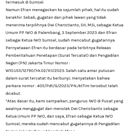
termasuk di Sumsel.
Namun Efran menegaskan ke sejumlah pihak, hal itu sudah
berakhir. Sebab, gugatan dari pihak lawan yang tidak
menerima terpilihnya Dwi Cheristianto, SH, M.Si, sebagai Ketua
Umum PP IWO di Palembang, 3 September 2023 dan Efran
sebagai Ketua IWO Sumsel, sudah mencabut gugatannya.
Pernyataaan Efran itu berdasar pada terbitnya Releaas
Pemberitahuan Penetapan (Surat Tercatat) dari Pengadilan
Negeri (PN) Jakarta Timur Nomor :
W10.US5/12790/hk.02/XII/2023. Salah satu amar putusan
dalam surat tercatat itu berbunyi; menyatakan bahwa
perkara nomor : 405/Pdt/G/2023/PN.JktTim tersebut telah
dicabut.
“Atas dasar itu, kami sampaikan, pengurus IWO di Pusat yang
awalnya menggugat dan menolak Dwi Cheristianto sebagai
Ketua Umum PP IWO, dan saya, Efran sebagai Ketua IWO
Sumsel, mereka sudah mencabut gugatannya di Pengadilan