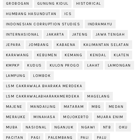
GROBOGAN
GUNUNG KIDUL
HISTORICAL
HUMBANG HASUNDUTAN
ICS
INDONESIAN CORRUPTION STUDIES
INDRAMAYU
INTERNASIONAL
JAKARTA
JATENG
JAWA TENGAH
JEPARA
JOMBANG
KABAENA
KALIMANTAN SELATAN
KARAWANG
KEBUMEN
KEMANG
KENDAL
KLATEN
KMPKP
KUDUS
KULON PROGO
LAHAT
LAMONGAN
LAMPUNG
LOMBOK
LSM CAKRAWALA BHARAKA MERDEKA
LSM CAKRAWALABHARAKAMERDEKA
MAGELANG
MAJENE
MANDAILING
MATARAM
MBG
MEDAN
MERAUKE
MINAHASA
MOJOKERTO
MUARA ENIM
MUBA
NASIONAL
NGANJUK
NGAWI
NTB
OKU
PACITAN
PAGI
PALEMBANG
PALI
PALU