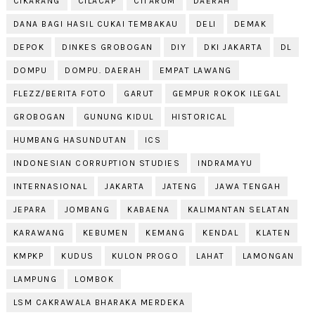
CIKARANG
CILACAP
CITARUM
DAERAH
DANA BAGI HASIL CUKAI TEMBAKAU
DELI
DEMAK
DEPOK
DINKES GROBOGAN
DIY
DKI JAKARTA
DL
DOMPU
DOMPU. DAERAH
EMPAT LAWANG
FLEZZ/BERITA FOTO
GARUT
GEMPUR ROKOK ILEGAL
GROBOGAN
GUNUNG KIDUL
HISTORICAL
HUMBANG HASUNDUTAN
ICS
INDONESIAN CORRUPTION STUDIES
INDRAMAYU
INTERNASIONAL
JAKARTA
JATENG
JAWA TENGAH
JEPARA
JOMBANG
KABAENA
KALIMANTAN SELATAN
KARAWANG
KEBUMEN
KEMANG
KENDAL
KLATEN
KMPKP
KUDUS
KULON PROGO
LAHAT
LAMONGAN
LAMPUNG
LOMBOK
LSM CAKRAWALA BHARAKA MERDEKA