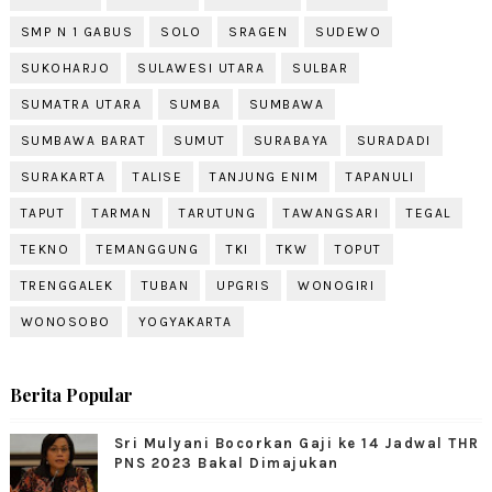
SMP N 1 GABUS
SOLO
SRAGEN
SUDEWO
SUKOHARJO
SULAWESI UTARA
SULBAR
SUMATRA UTARA
SUMBA
SUMBAWA
SUMBAWA BARAT
SUMUT
SURABAYA
SURADADI
SURAKARTA
TALISE
TANJUNG ENIM
TAPANULI
TAPUT
TARMAN
TARUTUNG
TAWANGSARI
TEGAL
TEKNO
TEMANGGUNG
TKI
TKW
TOPUT
TRENGGALEK
TUBAN
UPGRIS
WONOGIRI
WONOSOBO
YOGYAKARTA
Berita Popular
Sri Mulyani Bocorkan Gaji ke 14 Jadwal THR
PNS 2023 Bakal Dimajukan