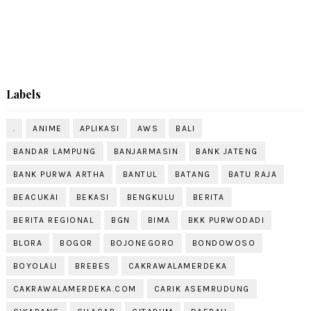
Labels
.
ANIME
APLIKASI
AWS
BALI
BANDAR LAMPUNG
BANJARMASIN
BANK JATENG
BANK PURWA ARTHA
BANTUL
BATANG
BATU RAJA
BEACUKAI
BEKASI
BENGKULU
BERITA
BERITA REGIONAL
BGN
BIMA
BKK PURWODADI
BLORA
BOGOR
BOJONEGORO
BONDOWOSO
BOYOLALI
BREBES
CAKRAWALAMERDEKA
CAKRAWALAMERDEKA.COM
CARIK ASEMRUDUNG