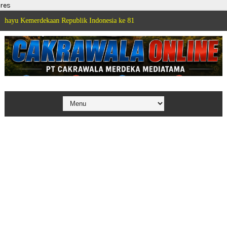
res
dekaan Republik Indonesia ke 81