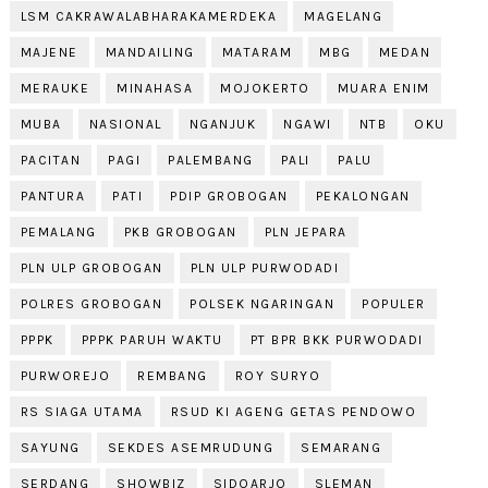
LSM CAKRAWALABHARAKAMERDEKA
MAGELANG
MAJENE
MANDAILING
MATARAM
MBG
MEDAN
MERAUKE
MINAHASA
MOJOKERTO
MUARA ENIM
MUBA
NASIONAL
NGANJUK
NGAWI
NTB
OKU
PACITAN
PAGI
PALEMBANG
PALI
PALU
PANTURA
PATI
PDIP GROBOGAN
PEKALONGAN
PEMALANG
PKB GROBOGAN
PLN JEPARA
PLN ULP GROBOGAN
PLN ULP PURWODADI
POLRES GROBOGAN
POLSEK NGARINGAN
POPULER
PPPK
PPPK PARUH WAKTU
PT BPR BKK PURWODADI
PURWOREJO
REMBANG
ROY SURYO
RS SIAGA UTAMA
RSUD KI AGENG GETAS PENDOWO
SAYUNG
SEKDES ASEMRUDUNG
SEMARANG
SERDANG
SHOWBIZ
SIDOARJO
SLEMAN