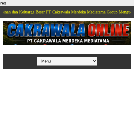
res
eluarga Besar PT Cakrawala Merdeka Mediatama Group Mengucapkan Selamat 