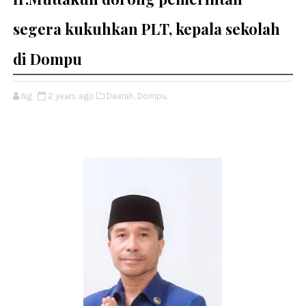
segera kukuhkan PLT, kepala sekolah
di Dompu
Ng
2 years ago
Daerah,
Dompu,