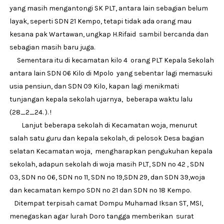
yang masih mengantongi SK PLT, antara lain sebagian belum
layak, seperti SDN 21 Kempo, tetapi tidak ada orang mau
kesana pak Wartawan, ungkap H.Rifaid sambil bercanda dan
sebagian masih baru juga.
Sementara itu di kecamatan kilo 4 orang PLT Kepala Sekolah
antara lain SDN 06 Kilo di Mpolo yang sebentar lagi memasuki
usia pensiun, dan SDN 09 Kilo, kapan lagi menikmati
tunjangan kepala sekolah ujarnya, beberapa waktu lalu
(28_2_24. ). !
Lanjut beberapa sekolah di Kecamatan woja, menurut
salah satu guru dan kepala sekolah, di pelosok Desa bagian
selatan Kecamatan woja, mengharapkan pengukuhan kepala
sekolah, adapun sekolah di woja masih PLT, SDN no 42 , SDN
03, SDN no 06, SDN no 11, SDN no 19,SDN 29, dan SDN 39,woja
dan kecamatan kempo SDN no 21 dan SDN no 18 Kempo.
Ditempat terpisah camat Dompu Muhamad Iksan ST, MSI,
menegaskan agar lurah Doro tangga memberikan surat