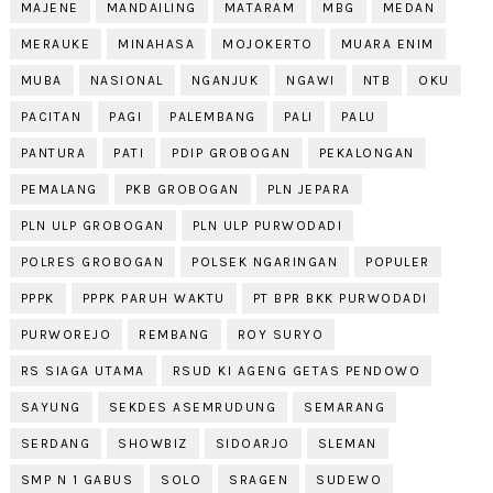
MAJENE
MANDAILING
MATARAM
MBG
MEDAN
MERAUKE
MINAHASA
MOJOKERTO
MUARA ENIM
MUBA
NASIONAL
NGANJUK
NGAWI
NTB
OKU
PACITAN
PAGI
PALEMBANG
PALI
PALU
PANTURA
PATI
PDIP GROBOGAN
PEKALONGAN
PEMALANG
PKB GROBOGAN
PLN JEPARA
PLN ULP GROBOGAN
PLN ULP PURWODADI
POLRES GROBOGAN
POLSEK NGARINGAN
POPULER
PPPK
PPPK PARUH WAKTU
PT BPR BKK PURWODADI
PURWOREJO
REMBANG
ROY SURYO
RS SIAGA UTAMA
RSUD KI AGENG GETAS PENDOWO
SAYUNG
SEKDES ASEMRUDUNG
SEMARANG
SERDANG
SHOWBIZ
SIDOARJO
SLEMAN
SMP N 1 GABUS
SOLO
SRAGEN
SUDEWO