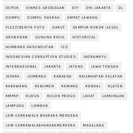
DEPOK
DINKES GROBOGAN
DIY
DKI JAKARTA
DL
DOMPU
DOMPU. DAERAH
EMPAT LAWANG
FLEZZ/BERITA FOTO
GARUT
GEMPUR ROKOK ILEGAL
GROBOGAN
GUNUNG KIDUL
HISTORICAL
HUMBANG HASUNDUTAN
ICS
INDONESIAN CORRUPTION STUDIES
INDRAMAYU
INTERNASIONAL
JAKARTA
JATENG
JAWA TENGAH
JEPARA
JOMBANG
KABAENA
KALIMANTAN SELATAN
KARAWANG
KEBUMEN
KEMANG
KENDAL
KLATEN
KMPKP
KUDUS
KULON PROGO
LAHAT
LAMONGAN
LAMPUNG
LOMBOK
LSM CAKRAWALA BHARAKA MERDEKA
LSM CAKRAWALABHARAKAMERDEKA
MAGELANG