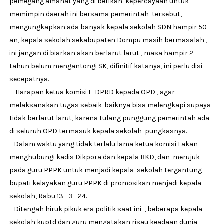
pemegang amanat yang di berikan kepercayaan untuk
memimpin daerah ini bersama pemerintah tersebut,
mengungkapkan ada banyak kepala sekolah SDN hampir 50
an, kepala sekolah sekabupaten Dompu masih bermasalah ,
ini jangan di biarkan akan berlarut larut , masa hampir 2
tahun belum mengantongi SK, difinitif katanya, ini perlu disi
secepatnya.
Harapan ketua komisi I DPRD kepada OPD , agar
melaksanakan tugas sebaik-baiknya bisa melengkapi supaya
tidak berlarut larut, karena tulang punggung pemerintah ada
di seluruh OPD termasuk kepala sekolah pungkasnya.
Dalam waktu yang tidak terlalu lama ketua komisi I akan
menghubungi kadis Dikpora dan kepala BKD, dan merujuk
pada guru PPPK untuk menjadi kepala sekolah tergantung
bupati kelayakan guru PPPK di promosikan menjadi kepala
sekolah, Rabu 13_3_24.
Ditengah hiruk pikuk era politik saat ini , beberapa kepala
sekolah kuptd dan guru mengatakan risau keadaan dunia