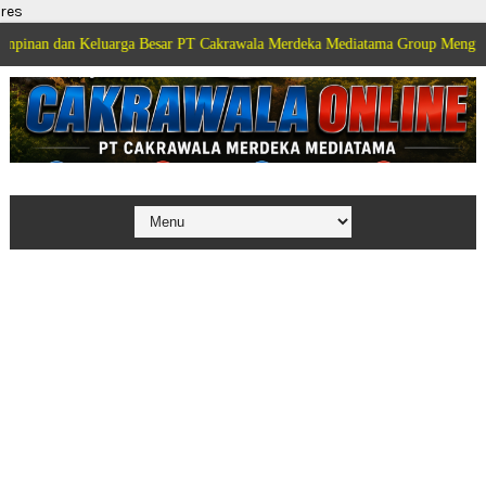
res
dan Keluarga Besar PT Cakrawala Merdeka Mediatama Group Mengucapkan Se