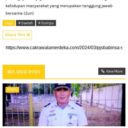
kehidupan masyarakat yang merupakan tanggung jawab
bersama. (Zun)
Tags
# Daerah
# Dompu
Share This
RELATED POST
View More
DOMPU