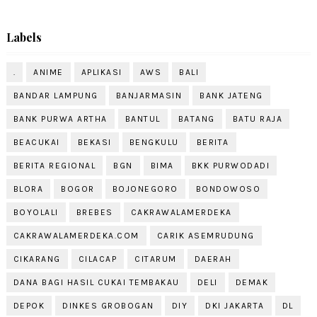
Labels
.
ANIME
APLIKASI
AWS
BALI
BANDAR LAMPUNG
BANJARMASIN
BANK JATENG
BANK PURWA ARTHA
BANTUL
BATANG
BATU RAJA
BEACUKAI
BEKASI
BENGKULU
BERITA
BERITA REGIONAL
BGN
BIMA
BKK PURWODADI
BLORA
BOGOR
BOJONEGORO
BONDOWOSO
BOYOLALI
BREBES
CAKRAWALAMERDEKA
CAKRAWALAMERDEKA.COM
CARIK ASEMRUDUNG
CIKARANG
CILACAP
CITARUM
DAERAH
DANA BAGI HASIL CUKAI TEMBAKAU
DELI
DEMAK
DEPOK
DINKES GROBOGAN
DIY
DKI JAKARTA
DL