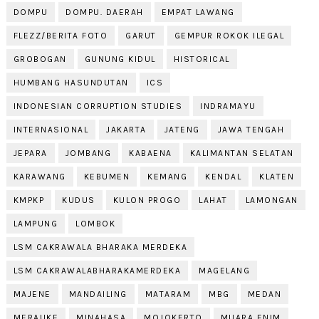
DOMPU
DOMPU. DAERAH
EMPAT LAWANG
FLEZZ/BERITA FOTO
GARUT
GEMPUR ROKOK ILEGAL
GROBOGAN
GUNUNG KIDUL
HISTORICAL
HUMBANG HASUNDUTAN
ICS
INDONESIAN CORRUPTION STUDIES
INDRAMAYU
INTERNASIONAL
JAKARTA
JATENG
JAWA TENGAH
JEPARA
JOMBANG
KABAENA
KALIMANTAN SELATAN
KARAWANG
KEBUMEN
KEMANG
KENDAL
KLATEN
KMPKP
KUDUS
KULON PROGO
LAHAT
LAMONGAN
LAMPUNG
LOMBOK
LSM CAKRAWALA BHARAKA MERDEKA
LSM CAKRAWALABHARAKAMERDEKA
MAGELANG
MAJENE
MANDAILING
MATARAM
MBG
MEDAN
MERAUKE
MINAHASA
MOJOKERTO
MUARA ENIM