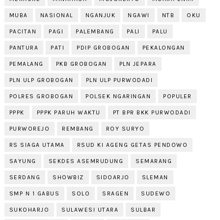
MUBA
NASIONAL
NGANJUK
NGAWI
NTB
OKU
PACITAN
PAGI
PALEMBANG
PALI
PALU
PANTURA
PATI
PDIP GROBOGAN
PEKALONGAN
PEMALANG
PKB GROBOGAN
PLN JEPARA
PLN ULP GROBOGAN
PLN ULP PURWODADI
POLRES GROBOGAN
POLSEK NGARINGAN
POPULER
PPPK
PPPK PARUH WAKTU
PT BPR BKK PURWODADI
PURWOREJO
REMBANG
ROY SURYO
RS SIAGA UTAMA
RSUD KI AGENG GETAS PENDOWO
SAYUNG
SEKDES ASEMRUDUNG
SEMARANG
SERDANG
SHOWBIZ
SIDOARJO
SLEMAN
SMP N 1 GABUS
SOLO
SRAGEN
SUDEWO
SUKOHARJO
SULAWESI UTARA
SULBAR