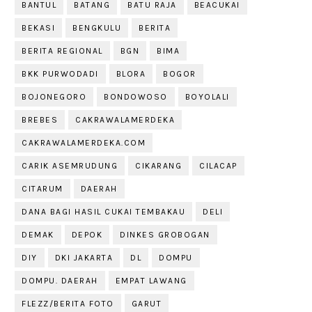
BANTUL
BATANG
BATU RAJA
BEACUKAI
BEKASI
BENGKULU
BERITA
BERITA REGIONAL
BGN
BIMA
BKK PURWODADI
BLORA
BOGOR
BOJONEGORO
BONDOWOSO
BOYOLALI
BREBES
CAKRAWALAMERDEKA
CAKRAWALAMERDEKA.COM
CARIK ASEMRUDUNG
CIKARANG
CILACAP
CITARUM
DAERAH
DANA BAGI HASIL CUKAI TEMBAKAU
DELI
DEMAK
DEPOK
DINKES GROBOGAN
DIY
DKI JAKARTA
DL
DOMPU
DOMPU. DAERAH
EMPAT LAWANG
FLEZZ/BERITA FOTO
GARUT