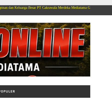
ga Besar PT Cakrawala Merdeka Mediatama Group Mengucapkan Selamat Dirg
POPULER