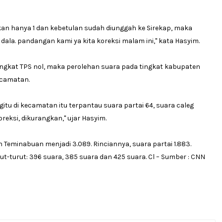
ikan hanya 1 dan kebetulan sudah diunggah ke Sirekap, maka
ala. pandangan kami ya kita koreksi malam ini," kata Hasyim.
ingkat TPS nol, maka perolehan suara pada tingkat kabupaten
ecamatan.
egitu di kecamatan itu terpantau suara partai 64, suara caleg
oreksi, dikurangkan," ujar Hasyim.
n Teminabuan menjadi 3.089. Rinciannya, suara partai 1.883.
t-turut: 396 suara, 385 suara dan 425 suara.
Cl – Sumber : CNN