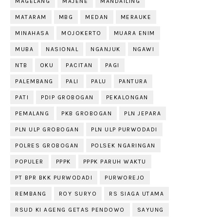
MAGELANG
MAJENE
MANDAILING
MATARAM
MBG
MEDAN
MERAUKE
MINAHASA
MOJOKERTO
MUARA ENIM
MUBA
NASIONAL
NGANJUK
NGAWI
NTB
OKU
PACITAN
PAGI
PALEMBANG
PALI
PALU
PANTURA
PATI
PDIP GROBOGAN
PEKALONGAN
PEMALANG
PKB GROBOGAN
PLN JEPARA
PLN ULP GROBOGAN
PLN ULP PURWODADI
POLRES GROBOGAN
POLSEK NGARINGAN
POPULER
PPPK
PPPK PARUH WAKTU
PT BPR BKK PURWODADI
PURWOREJO
REMBANG
ROY SURYO
RS SIAGA UTAMA
RSUD KI AGENG GETAS PENDOWO
SAYUNG