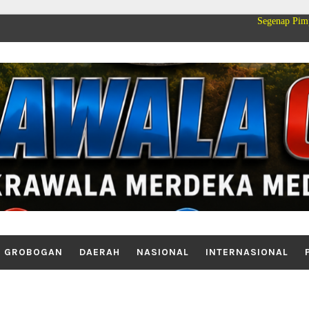
Segenap Pimpinan dan Keluar
GROBOGAN
DAERAH
NASIONAL
INTERNASIONAL