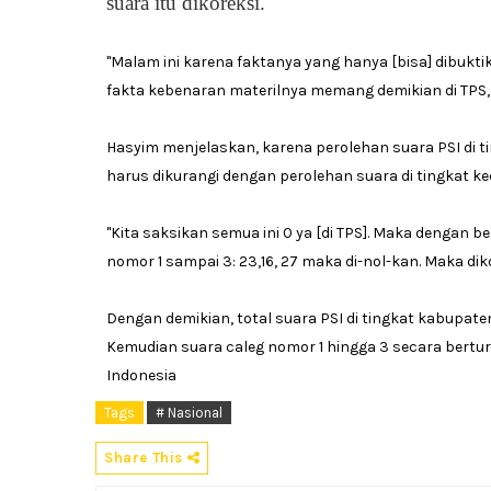
suara itu dikoreksi.
"Malam ini karena faktanya yang hanya [bisa] dibukt
fakta kebenaran materilnya memang demikian di TPS, d
Hasyim menjelaskan, karena perolehan suara PSI di t
harus dikurangi dengan perolehan suara di tingkat k
"Kita saksikan semua ini 0 ya [di TPS]. Maka dengan b
nomor 1 sampai 3: 23,16, 27 maka di-nol-kan. Maka dik
Dengan demikian, total suara PSI di tingkat kabupate
Kemudian suara caleg nomor 1 hingga 3 secara berturu
Indonesia
Tags
# Nasional
Share This