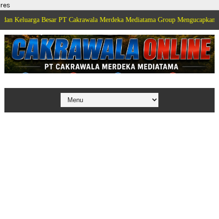
res
a Besar PT Cakrawala Merdeka Mediatama Group Mengucapkan Selamat Dirga