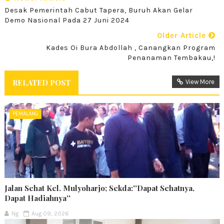
Desak Pemerintah Cabut Tapera, Buruh Akan Gelar
Demo Nasional Pada 27 Juni 2024
Older Article
Kades Oi Bura Abdollah , Canangkan Program
Penanaman Tembakau,!
RELATED POST
View More
PEMALANG
Jalan Sehat Kel. Mulyoharjo; Sekda:''Dapat Sehatnya,
Dapat Hadiahnya''
Ng
Aug 09, 2026