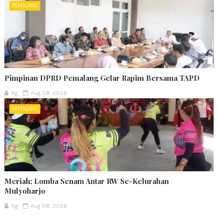
PEMALANG
Pimpinan DPRD Pemalang Gelar Rapim Bersama TAPD
Ng
Aug 08, 2026
PEMALANG
Meriah; Lomba Senam Antar RW Se-Kelurahan
Mulyoharjo
Ng
Aug 08, 2026