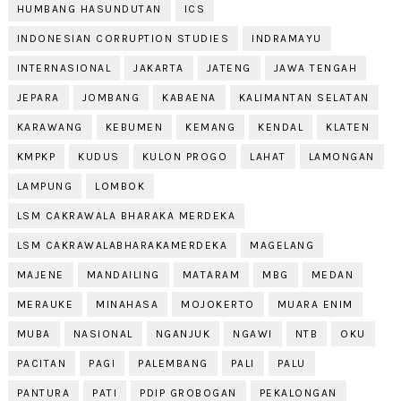
HUMBANG HASUNDUTAN
ICS
INDONESIAN CORRUPTION STUDIES
INDRAMAYU
INTERNASIONAL
JAKARTA
JATENG
JAWA TENGAH
JEPARA
JOMBANG
KABAENA
KALIMANTAN SELATAN
KARAWANG
KEBUMEN
KEMANG
KENDAL
KLATEN
KMPKP
KUDUS
KULON PROGO
LAHAT
LAMONGAN
LAMPUNG
LOMBOK
LSM CAKRAWALA BHARAKA MERDEKA
LSM CAKRAWALABHARAKAMERDEKA
MAGELANG
MAJENE
MANDAILING
MATARAM
MBG
MEDAN
MERAUKE
MINAHASA
MOJOKERTO
MUARA ENIM
MUBA
NASIONAL
NGANJUK
NGAWI
NTB
OKU
PACITAN
PAGI
PALEMBANG
PALI
PALU
PANTURA
PATI
PDIP GROBOGAN
PEKALONGAN