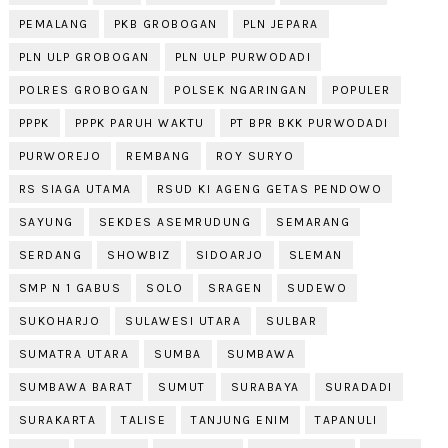
PEMALANG
PKB GROBOGAN
PLN JEPARA
PLN ULP GROBOGAN
PLN ULP PURWODADI
POLRES GROBOGAN
POLSEK NGARINGAN
POPULER
PPPK
PPPK PARUH WAKTU
PT BPR BKK PURWODADI
PURWOREJO
REMBANG
ROY SURYO
RS SIAGA UTAMA
RSUD KI AGENG GETAS PENDOWO
SAYUNG
SEKDES ASEMRUDUNG
SEMARANG
SERDANG
SHOWBIZ
SIDOARJO
SLEMAN
SMP N 1 GABUS
SOLO
SRAGEN
SUDEWO
SUKOHARJO
SULAWESI UTARA
SULBAR
SUMATRA UTARA
SUMBA
SUMBAWA
SUMBAWA BARAT
SUMUT
SURABAYA
SURADADI
SURAKARTA
TALISE
TANJUNG ENIM
TAPANULI