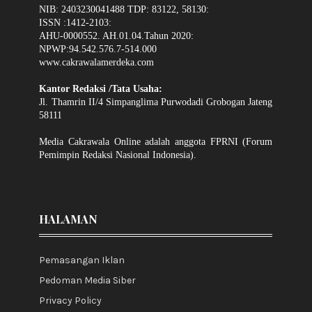
NIB: 2403230041488 TDP: 83122, 58130:
ISSN :1412-2103:
AHU-0000552. AH.01.04.Tahun 2020:
NPWP:94.542.576.7-514.000
www.cakrawalamerdeka.com
Kantor Redaksi /Tata Usaha:
Jl. Thamrin II/4 Simpanglima Purwodadi Grobogan Jateng
58111
Media Cakrawala Online adalah anggota FPRNI (Forum
Pemimpin Redaksi Nasional Indonesia).
HALAMAN
Pemasangan Iklan
Pedoman Media Siber
Privacy Policy