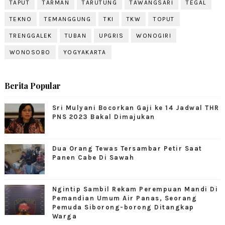
TAPUT
TARMAN
TARUTUNG
TAWANGSARI
TEGAL
TEKNO
TEMANGGUNG
TKI
TKW
TOPUT
TRENGGALEK
TUBAN
UPGRIS
WONOGIRI
WONOSOBO
YOGYAKARTA
Berita Popular
Sri Mulyani Bocorkan Gaji ke 14 Jadwal THR
PNS 2023 Bakal Dimajukan
Dua Orang Tewas Tersambar Petir Saat
Panen Cabe Di Sawah
Ngintip Sambil Rekam Perempuan Mandi Di
Pemandian Umum Air Panas, Seorang
Pemuda Siborong-borong Ditangkap
Warga