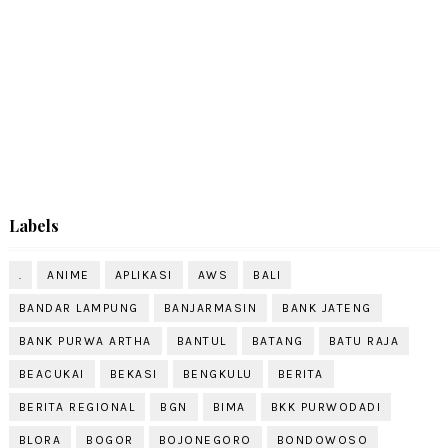
Labels
.
ANIME
APLIKASI
AWS
BALI
BANDAR LAMPUNG
BANJARMASIN
BANK JATENG
BANK PURWA ARTHA
BANTUL
BATANG
BATU RAJA
BEACUKAI
BEKASI
BENGKULU
BERITA
BERITA REGIONAL
BGN
BIMA
BKK PURWODADI
BLORA
BOGOR
BOJONEGORO
BONDOWOSO