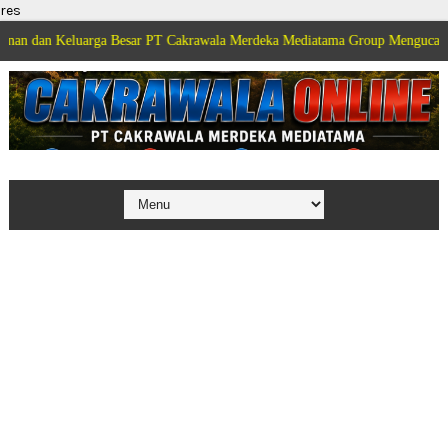
res
luarga Besar PT Cakrawala Merdeka Mediatama Group Mengucapkan Selamat D