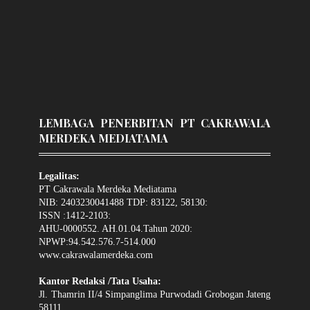
LEMBAGA PENERBITAN PT CAKRAWALA
MERDEKA MEDIATAMA
Legalitas:
PT Cakrawala Merdeka Mediatama
NIB: 2403230041488 TDP: 83122, 58130:
ISSN :1412-2103:
AHU-0000552. AH.01.04.Tahun 2020:
NPWP:94.542.576.7-514.000
www.cakrawalamerdeka.com
Kantor Redaksi /Tata Usaha:
Jl. Thamrin II/4 Simpanglima Purwodadi Grobogan Jateng
58111