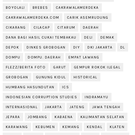
BOYOLALI
BREBES
CAKRAWALAMERDEKA
CAKRAWALAMERDEKA.COM
CARIK ASEMRUDUNG
CIKARANG
CILACAP
CITARUM
DAERAH
DANA BAGI HASIL CUKAI TEMBAKAU
DELI
DEMAK
DEPOK
DINKES GROBOGAN
DIY
DKI JAKARTA
DL
DOMPU
DOMPU. DAERAH
EMPAT LAWANG
FLEZZ/BERITA FOTO
GARUT
GEMPUR ROKOK ILEGAL
GROBOGAN
GUNUNG KIDUL
HISTORICAL
HUMBANG HASUNDUTAN
ICS
INDONESIAN CORRUPTION STUDIES
INDRAMAYU
INTERNASIONAL
JAKARTA
JATENG
JAWA TENGAH
JEPARA
JOMBANG
KABAENA
KALIMANTAN SELATAN
KARAWANG
KEBUMEN
KEMANG
KENDAL
KLATEN