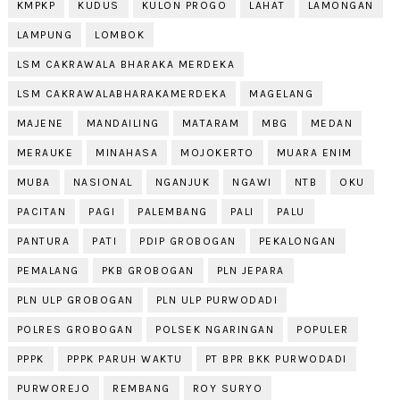
KMPKP
KUDUS
KULON PROGO
LAHAT
LAMONGAN
LAMPUNG
LOMBOK
LSM CAKRAWALA BHARAKA MERDEKA
LSM CAKRAWALABHARAKAMERDEKA
MAGELANG
MAJENE
MANDAILING
MATARAM
MBG
MEDAN
MERAUKE
MINAHASA
MOJOKERTO
MUARA ENIM
MUBA
NASIONAL
NGANJUK
NGAWI
NTB
OKU
PACITAN
PAGI
PALEMBANG
PALI
PALU
PANTURA
PATI
PDIP GROBOGAN
PEKALONGAN
PEMALANG
PKB GROBOGAN
PLN JEPARA
PLN ULP GROBOGAN
PLN ULP PURWODADI
POLRES GROBOGAN
POLSEK NGARINGAN
POPULER
PPPK
PPPK PARUH WAKTU
PT BPR BKK PURWODADI
PURWOREJO
REMBANG
ROY SURYO