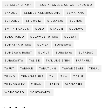
RS SIAGA UTAMA
RSUD KI AGENG GETAS PENDOWO
SAYUNG
SEKDES ASEMRUDUNG
SEMARANG
SERDANG
SHOWBIZ
SIDOARJO
SLEMAN
SMP N 1 GABUS
SOLO
SRAGEN
SUDEWO
SUKOHARJO
SULAWESI UTARA
SULBAR
SUMATRA UTARA
SUMBA
SUMBAWA
SUMBAWA BARAT
SUMUT
SURABAYA
SURADADI
SURAKARTA
TALISE
TANJUNG ENIM
TAPANULI
TAPUT
TARMAN
TARUTUNG
TAWANGSARI
TEGAL
TEKNO
TEMANGGUNG
TKI
TKW
TOPUT
TRENGGALEK
TUBAN
UPGRIS
WONOGIRI
WONOSOBO
YOGYAKARTA