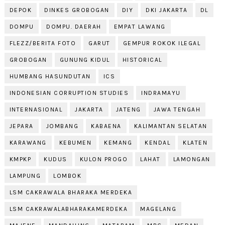
DEPOK
DINKES GROBOGAN
DIY
DKI JAKARTA
DL
DOMPU
DOMPU. DAERAH
EMPAT LAWANG
FLEZZ/BERITA FOTO
GARUT
GEMPUR ROKOK ILEGAL
GROBOGAN
GUNUNG KIDUL
HISTORICAL
HUMBANG HASUNDUTAN
ICS
INDONESIAN CORRUPTION STUDIES
INDRAMAYU
INTERNASIONAL
JAKARTA
JATENG
JAWA TENGAH
JEPARA
JOMBANG
KABAENA
KALIMANTAN SELATAN
KARAWANG
KEBUMEN
KEMANG
KENDAL
KLATEN
KMPKP
KUDUS
KULON PROGO
LAHAT
LAMONGAN
LAMPUNG
LOMBOK
LSM CAKRAWALA BHARAKA MERDEKA
LSM CAKRAWALABHARAKAMERDEKA
MAGELANG