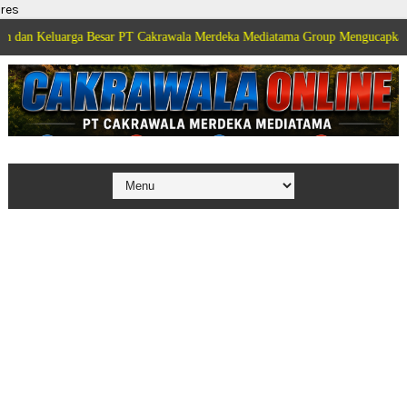
res
arga Besar PT Cakrawala Merdeka Mediatama Group Mengucapkan Selamat Dir