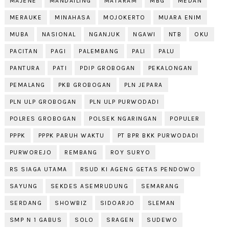
MAJENE
MANDAILING
MATARAM
MBG
MEDAN
MERAUKE
MINAHASA
MOJOKERTO
MUARA ENIM
MUBA
NASIONAL
NGANJUK
NGAWI
NTB
OKU
PACITAN
PAGI
PALEMBANG
PALI
PALU
PANTURA
PATI
PDIP GROBOGAN
PEKALONGAN
PEMALANG
PKB GROBOGAN
PLN JEPARA
PLN ULP GROBOGAN
PLN ULP PURWODADI
POLRES GROBOGAN
POLSEK NGARINGAN
POPULER
PPPK
PPPK PARUH WAKTU
PT BPR BKK PURWODADI
PURWOREJO
REMBANG
ROY SURYO
RS SIAGA UTAMA
RSUD KI AGENG GETAS PENDOWO
SAYUNG
SEKDES ASEMRUDUNG
SEMARANG
SERDANG
SHOWBIZ
SIDOARJO
SLEMAN
SMP N 1 GABUS
SOLO
SRAGEN
SUDEWO