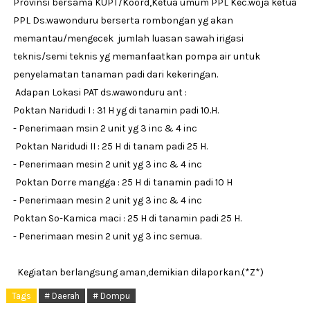
Provinsi bersama KUPT/Koord,Ketua umum PPL Kec.woja ketua
PPL Ds.wawonduru berserta rombongan yg akan
memantau/mengecek jumlah luasan sawah irigasi
teknis/semi teknis yg memanfaatkan pompa air untuk
penyelamatan tanaman padi dari kekeringan.
Adapan Lokasi PAT ds.wawonduru ant :
Poktan Naridudi I : 31 H yg di tanamin padi 10.H.
- Penerimaan msin 2 unit yg 3 inc & 4 inc
Poktan Naridudi II : 25 H di tanam padi 25 H.
- Penerimaan mesin 2 unit yg 3 inc & 4 inc
Poktan Dorre mangga : 25 H di tanamin padi 10 H
- Penerimaan mesin 2 unit yg 3 inc & 4 inc
Poktan So-Kamica maci : 25 H di tanamin padi 25 H.
- Penerimaan mesin 2 unit yg 3 inc semua.
Kegiatan berlangsung aman,demikian dilaporkan.(*Z*)
Tags
# Daerah
# Dompu