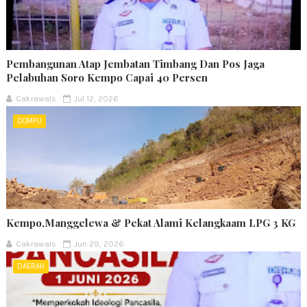
Pembangunan Atap Jembatan Timbang Dan Pos Jaga
Pelabuhan Soro Kempo Capai 40 Persen
Cakrawals
Jul 12, 2026
DOMPU
Kempo,Manggelewa & Pekat Alami Kelangkaam LPG 3 KG
Cakrawals
Jun 29, 2026
DAERAH