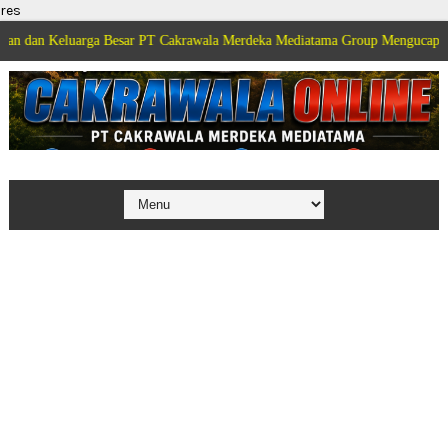
res
luarga Besar PT Cakrawala Merdeka Mediatama Group Mengucapkan Selamat 