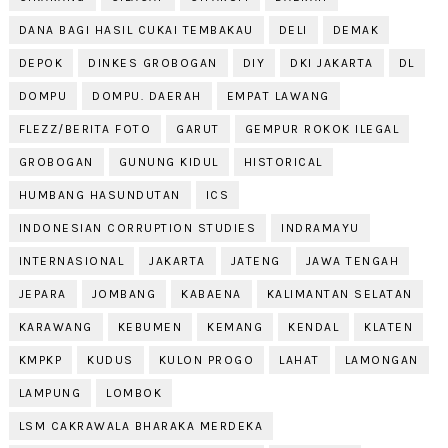
DANA BAGI HASIL CUKAI TEMBAKAU
DELI
DEMAK
DEPOK
DINKES GROBOGAN
DIY
DKI JAKARTA
DL
DOMPU
DOMPU. DAERAH
EMPAT LAWANG
FLEZZ/BERITA FOTO
GARUT
GEMPUR ROKOK ILEGAL
GROBOGAN
GUNUNG KIDUL
HISTORICAL
HUMBANG HASUNDUTAN
ICS
INDONESIAN CORRUPTION STUDIES
INDRAMAYU
INTERNASIONAL
JAKARTA
JATENG
JAWA TENGAH
JEPARA
JOMBANG
KABAENA
KALIMANTAN SELATAN
KARAWANG
KEBUMEN
KEMANG
KENDAL
KLATEN
KMPKP
KUDUS
KULON PROGO
LAHAT
LAMONGAN
LAMPUNG
LOMBOK
LSM CAKRAWALA BHARAKA MERDEKA