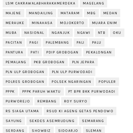
LSM CAKRAWALABHARAKAMERDEKA
MAGELANG
MAJENE
MANDAILING
MATARAM
MBG
MEDAN
MERAUKE
MINAHASA
MOJOKERTO
MUARA ENIM
MUBA
NASIONAL
NGANJUK
NGAWI
NTB
OKU
PACITAN
PAGI
PALEMBANG
PALI
PALU
PANTURA
PATI
PDIP GROBOGAN
PEKALONGAN
PEMALANG
PKB GROBOGAN
PLN JEPARA
PLN ULP GROBOGAN
PLN ULP PURWODADI
POLRES GROBOGAN
POLSEK NGARINGAN
POPULER
PPPK
PPPK PARUH WAKTU
PT BPR BKK PURWODADI
PURWOREJO
REMBANG
ROY SURYO
RS SIAGA UTAMA
RSUD KI AGENG GETAS PENDOWO
SAYUNG
SEKDES ASEMRUDUNG
SEMARANG
SERDANG
SHOWBIZ
SIDOARJO
SLEMAN