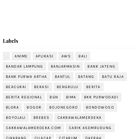
Labels
.
ANIME
APLIKASI
AWS
BALI
BANDAR LAMPUNG
BANJARMASIN
BANK JATENG
BANK PURWA ARTHA
BANTUL
BATANG
BATU RAJA
BEACUKAI
BEKASI
BENGKULU
BERITA
BERITA REGIONAL
BGN
BIMA
BKK PURWODADI
BLORA
BOGOR
BOJONEGORO
BONDOWOSO
BOYOLALI
BREBES
CAKRAWALAMERDEKA
CAKRAWALAMERDEKA.COM
CARIK ASEMRUDUNG
CIKARANG
CILACAP
CITARUM
DAERAH