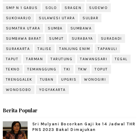
SMP N 1 GABUS
SOLO
SRAGEN
SUDEWO
SUKOHARJO
SULAWESI UTARA
SULBAR
SUMATRA UTARA
SUMBA
SUMBAWA
SUMBAWA BARAT
SUMUT
SURABAYA
SURADADI
SURAKARTA
TALISE
TANJUNG ENIM
TAPANULI
TAPUT
TARMAN
TARUTUNG
TAWANGSARI
TEGAL
TEKNO
TEMANGGUNG
TKI
TKW
TOPUT
TRENGGALEK
TUBAN
UPGRIS
WONOGIRI
WONOSOBO
YOGYAKARTA
Berita Popular
Sri Mulyani Bocorkan Gaji ke 14 Jadwal THR
PNS 2023 Bakal Dimajukan