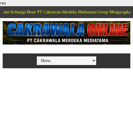
res
arga Besar PT Cakrawala Merdeka Mediatama Group Mengucapkan Selamat Dir