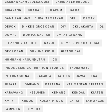
CAKRAWALAMERDEKA.COM
CARIK ASEMRUDUNG
CIKARANG
CILACAP
CITARUM
DAERAH
DANA BAGI HASIL CUKAI TEMBAKAU
DELI
DEMAK
DEPOK
DINKES GROBOGAN
DIY
DKI JAKARTA
DL
DOMPU
DOMPU. DAERAH
EMPAT LAWANG
FLEZZ/BERITA FOTO
GARUT
GEMPUR ROKOK ILEGAL
GROBOGAN
GUNUNG KIDUL
HISTORICAL
HUMBANG HASUNDUTAN
ICS
INDONESIAN CORRUPTION STUDIES
INDRAMAYU
INTERNASIONAL
JAKARTA
JATENG
JAWA TENGAH
JEPARA
JOMBANG
KABAENA
KALIMANTAN SELATAN
KARAWANG
KEBUMEN
KEMANG
KENDAL
KLATEN
KMPKP
KUDUS
KULON PROGO
LAHAT
LAMONGAN
LAMPUNG
LOMBOK