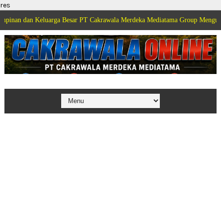
res
Keluarga Besar PT Cakrawala Merdeka Mediatama Group Mengucapkan Selama