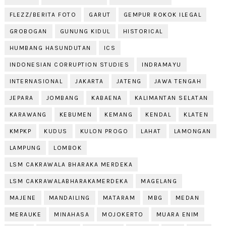
FLEZZ/BERITA FOTO
GARUT
GEMPUR ROKOK ILEGAL
GROBOGAN
GUNUNG KIDUL
HISTORICAL
HUMBANG HASUNDUTAN
ICS
INDONESIAN CORRUPTION STUDIES
INDRAMAYU
INTERNASIONAL
JAKARTA
JATENG
JAWA TENGAH
JEPARA
JOMBANG
KABAENA
KALIMANTAN SELATAN
KARAWANG
KEBUMEN
KEMANG
KENDAL
KLATEN
KMPKP
KUDUS
KULON PROGO
LAHAT
LAMONGAN
LAMPUNG
LOMBOK
LSM CAKRAWALA BHARAKA MERDEKA
LSM CAKRAWALABHARAKAMERDEKA
MAGELANG
MAJENE
MANDAILING
MATARAM
MBG
MEDAN
MERAUKE
MINAHASA
MOJOKERTO
MUARA ENIM