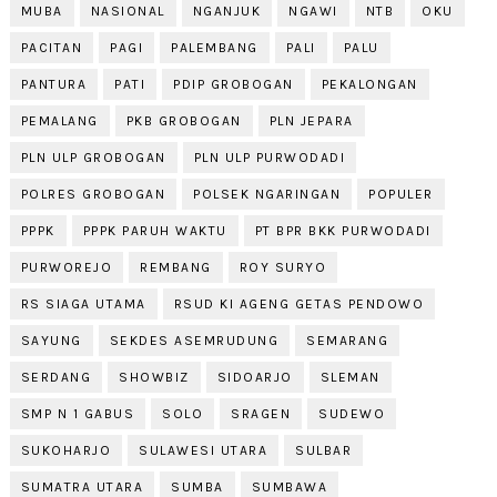
MUBA
NASIONAL
NGANJUK
NGAWI
NTB
OKU
PACITAN
PAGI
PALEMBANG
PALI
PALU
PANTURA
PATI
PDIP GROBOGAN
PEKALONGAN
PEMALANG
PKB GROBOGAN
PLN JEPARA
PLN ULP GROBOGAN
PLN ULP PURWODADI
POLRES GROBOGAN
POLSEK NGARINGAN
POPULER
PPPK
PPPK PARUH WAKTU
PT BPR BKK PURWODADI
PURWOREJO
REMBANG
ROY SURYO
RS SIAGA UTAMA
RSUD KI AGENG GETAS PENDOWO
SAYUNG
SEKDES ASEMRUDUNG
SEMARANG
SERDANG
SHOWBIZ
SIDOARJO
SLEMAN
SMP N 1 GABUS
SOLO
SRAGEN
SUDEWO
SUKOHARJO
SULAWESI UTARA
SULBAR
SUMATRA UTARA
SUMBA
SUMBAWA