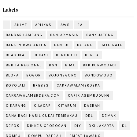
Labels
.
ANIME
APLIKASI
AWS
BALI
BANDAR LAMPUNG
BANJARMASIN
BANK JATENG
BANK PURWA ARTHA
BANTUL
BATANG
BATU RAJA
BEACUKAI
BEKASI
BENGKULU
BERITA
BERITA REGIONAL
BGN
BIMA
BKK PURWODADI
BLORA
BOGOR
BOJONEGORO
BONDOWOSO
BOYOLALI
BREBES
CAKRAWALAMERDEKA
CAKRAWALAMERDEKA.COM
CARIK ASEMRUDUNG
CIKARANG
CILACAP
CITARUM
DAERAH
DANA BAGI HASIL CUKAI TEMBAKAU
DELI
DEMAK
DEPOK
DINKES GROBOGAN
DIY
DKI JAKARTA
DL
DOMPU
DOMPU. DAERAH
EMPAT LAWANG