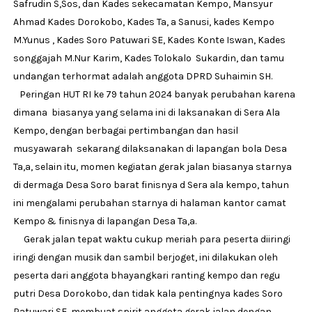
Safrudin S,Sos, dan Kades sekecamatan Kempo, Mansyur
Ahmad Kades Dorokobo, Kades Ta, a Sanusi, kades Kempo
M.Yunus , Kades Soro Patuwari SE, Kades Konte Iswan, Kades
songgajah M.Nur Karim, Kades Tolokalo Sukardin, dan tamu
undangan terhormat adalah anggota DPRD Suhaimin SH.
Peringan HUT RI ke 79 tahun 2024 banyak perubahan karena
dimana biasanya yang selama ini di laksanakan di Sera Ala
Kempo, dengan berbagai pertimbangan dan hasil
musyawarah sekarang dilaksanakan di lapangan bola Desa
Ta,a, selain itu, momen kegiatan gerak jalan biasanya starnya
di dermaga Desa Soro barat finisnya d Sera ala kempo, tahun
ini mengalami perubahan starnya di halaman kantor camat
Kempo & finisnya di lapangan Desa Ta,a.
Gerak jalan tepat waktu cukup meriah para peserta diiringi
iringi dengan musik dan sambil berjoget, ini dilakukan oleh
peserta dari anggota bhayangkari ranting kempo dan regu
putri Desa Dorokobo, dan tidak kala pentingnya kades Soro
Patuwari SE, membuat spirit anggota gerak jalan dengan