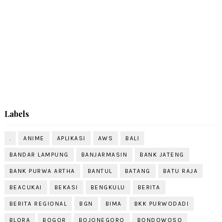
Labels
.
ANIME
APLIKASI
AWS
BALI
BANDAR LAMPUNG
BANJARMASIN
BANK JATENG
BANK PURWA ARTHA
BANTUL
BATANG
BATU RAJA
BEACUKAI
BEKASI
BENGKULU
BERITA
BERITA REGIONAL
BGN
BIMA
BKK PURWODADI
BLORA
BOGOR
BOJONEGORO
BONDOWOSO