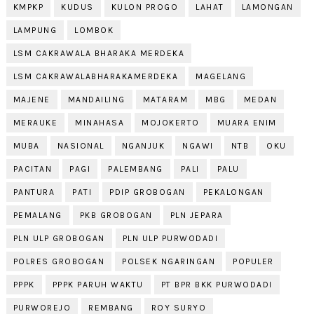
KMPKP
KUDUS
KULON PROGO
LAHAT
LAMONGAN
LAMPUNG
LOMBOK
LSM CAKRAWALA BHARAKA MERDEKA
LSM CAKRAWALABHARAKAMERDEKA
MAGELANG
MAJENE
MANDAILING
MATARAM
MBG
MEDAN
MERAUKE
MINAHASA
MOJOKERTO
MUARA ENIM
MUBA
NASIONAL
NGANJUK
NGAWI
NTB
OKU
PACITAN
PAGI
PALEMBANG
PALI
PALU
PANTURA
PATI
PDIP GROBOGAN
PEKALONGAN
PEMALANG
PKB GROBOGAN
PLN JEPARA
PLN ULP GROBOGAN
PLN ULP PURWODADI
POLRES GROBOGAN
POLSEK NGARINGAN
POPULER
PPPK
PPPK PARUH WAKTU
PT BPR BKK PURWODADI
PURWOREJO
REMBANG
ROY SURYO