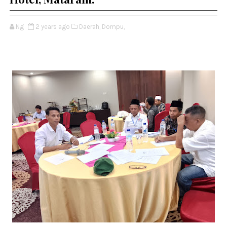
Ng
2 years ago
Daerah,
Dompu,