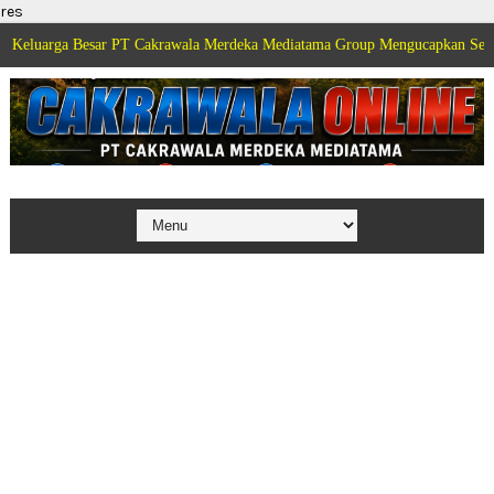
res
ar PT Cakrawala Merdeka Mediatama Group Mengucapkan Selamat Dirgahayu 