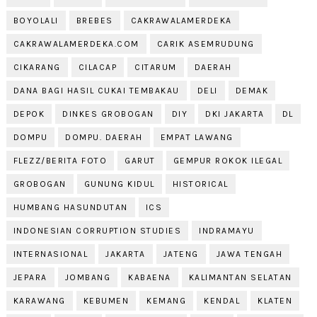
BOYOLALI
BREBES
CAKRAWALAMERDEKA
CAKRAWALAMERDEKA.COM
CARIK ASEMRUDUNG
CIKARANG
CILACAP
CITARUM
DAERAH
DANA BAGI HASIL CUKAI TEMBAKAU
DELI
DEMAK
DEPOK
DINKES GROBOGAN
DIY
DKI JAKARTA
DL
DOMPU
DOMPU. DAERAH
EMPAT LAWANG
FLEZZ/BERITA FOTO
GARUT
GEMPUR ROKOK ILEGAL
GROBOGAN
GUNUNG KIDUL
HISTORICAL
HUMBANG HASUNDUTAN
ICS
INDONESIAN CORRUPTION STUDIES
INDRAMAYU
INTERNASIONAL
JAKARTA
JATENG
JAWA TENGAH
JEPARA
JOMBANG
KABAENA
KALIMANTAN SELATAN
KARAWANG
KEBUMEN
KEMANG
KENDAL
KLATEN