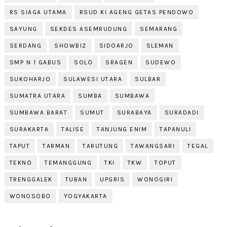
RS SIAGA UTAMA
RSUD KI AGENG GETAS PENDOWO
SAYUNG
SEKDES ASEMRUDUNG
SEMARANG
SERDANG
SHOWBIZ
SIDOARJO
SLEMAN
SMP N 1 GABUS
SOLO
SRAGEN
SUDEWO
SUKOHARJO
SULAWESI UTARA
SULBAR
SUMATRA UTARA
SUMBA
SUMBAWA
SUMBAWA BARAT
SUMUT
SURABAYA
SURADADI
SURAKARTA
TALISE
TANJUNG ENIM
TAPANULI
TAPUT
TARMAN
TARUTUNG
TAWANGSARI
TEGAL
TEKNO
TEMANGGUNG
TKI
TKW
TOPUT
TRENGGALEK
TUBAN
UPGRIS
WONOGIRI
WONOSOBO
YOGYAKARTA