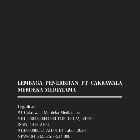
LEMBAGA PENERBITAN PT CAKRAWALA
MERDEKA MEDIATAMA
Legalitas:
PT Cakrawala Merdeka Mediatama
NIB: 2403230041488 TDP: 83122, 58130:
ISSN :1412-2103:
AHU-0000552. AH.01.04.Tahun 2020:
NPWP:94.542.576.7-514.000