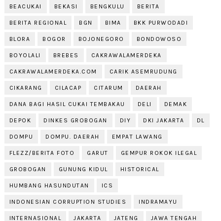
BEACUKAI
BEKASI
BENGKULU
BERITA
BERITA REGIONAL
BGN
BIMA
BKK PURWODADI
BLORA
BOGOR
BOJONEGORO
BONDOWOSO
BOYOLALI
BREBES
CAKRAWALAMERDEKA
CAKRAWALAMERDEKA.COM
CARIK ASEMRUDUNG
CIKARANG
CILACAP
CITARUM
DAERAH
DANA BAGI HASIL CUKAI TEMBAKAU
DELI
DEMAK
DEPOK
DINKES GROBOGAN
DIY
DKI JAKARTA
DL
DOMPU
DOMPU. DAERAH
EMPAT LAWANG
FLEZZ/BERITA FOTO
GARUT
GEMPUR ROKOK ILEGAL
GROBOGAN
GUNUNG KIDUL
HISTORICAL
HUMBANG HASUNDUTAN
ICS
INDONESIAN CORRUPTION STUDIES
INDRAMAYU
INTERNASIONAL
JAKARTA
JATENG
JAWA TENGAH