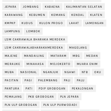
JEPARA
JOMBANG
KABAENA
KALIMANTAN SELATAN
KARAWANG
KEBUMEN
KEMANG
KENDAL
KLATEN
KMPKP
KUDUS
KULON PROGO
LAHAT
LAMONGAN
LAMPUNG
LOMBOK
LSM CAKRAWALA BHARAKA MERDEKA
LSM CAKRAWALABHARAKAMERDEKA
MAGELANG
MAJENE
MANDAILING
MATARAM
MBG
MEDAN
MERAUKE
MINAHASA
MOJOKERTO
MUARA ENIM
MUBA
NASIONAL
NGANJUK
NGAWI
NTB
OKU
PACITAN
PAGI
PALEMBANG
PALI
PALU
PANTURA
PATI
PDIP GROBOGAN
PEKALONGAN
PEMALANG
PKB GROBOGAN
PLN JEPARA
PLN ULP GROBOGAN
PLN ULP PURWODADI