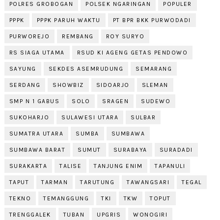
POLRES GROBOGAN
POLSEK NGARINGAN
POPULER
PPPK
PPPK PARUH WAKTU
PT BPR BKK PURWODADI
PURWOREJO
REMBANG
ROY SURYO
RS SIAGA UTAMA
RSUD KI AGENG GETAS PENDOWO
SAYUNG
SEKDES ASEMRUDUNG
SEMARANG
SERDANG
SHOWBIZ
SIDOARJO
SLEMAN
SMP N 1 GABUS
SOLO
SRAGEN
SUDEWO
SUKOHARJO
SULAWESI UTARA
SULBAR
SUMATRA UTARA
SUMBA
SUMBAWA
SUMBAWA BARAT
SUMUT
SURABAYA
SURADADI
SURAKARTA
TALISE
TANJUNG ENIM
TAPANULI
TAPUT
TARMAN
TARUTUNG
TAWANGSARI
TEGAL
TEKNO
TEMANGGUNG
TKI
TKW
TOPUT
TRENGGALEK
TUBAN
UPGRIS
WONOGIRI