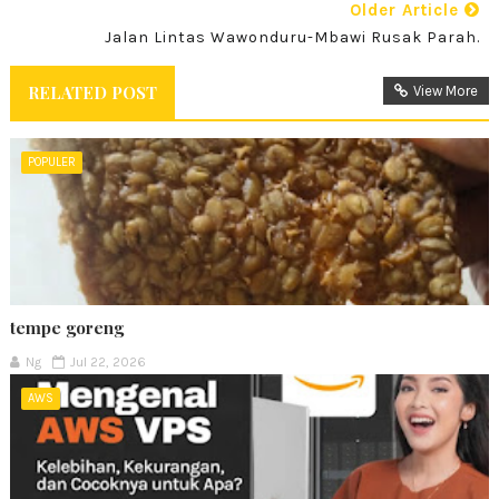
Older Article
Jalan Lintas Wawonduru-Mbawi Rusak Parah.
RELATED POST
View More
POPULER
tempe goreng
Ng
Jul 22, 2026
AWS