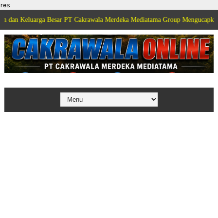
res
rga Besar PT Cakrawala Merdeka Mediatama Group Mengucapkan Selamat Dirg