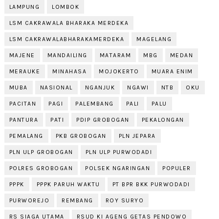
LAMPUNG
LOMBOK
LSM CAKRAWALA BHARAKA MERDEKA
LSM CAKRAWALABHARAKAMERDEKA
MAGELANG
MAJENE
MANDAILING
MATARAM
MBG
MEDAN
MERAUKE
MINAHASA
MOJOKERTO
MUARA ENIM
MUBA
NASIONAL
NGANJUK
NGAWI
NTB
OKU
PACITAN
PAGI
PALEMBANG
PALI
PALU
PANTURA
PATI
PDIP GROBOGAN
PEKALONGAN
PEMALANG
PKB GROBOGAN
PLN JEPARA
PLN ULP GROBOGAN
PLN ULP PURWODADI
POLRES GROBOGAN
POLSEK NGARINGAN
POPULER
PPPK
PPPK PARUH WAKTU
PT BPR BKK PURWODADI
PURWOREJO
REMBANG
ROY SURYO
RS SIAGA UTAMA
RSUD KI AGENG GETAS PENDOWO