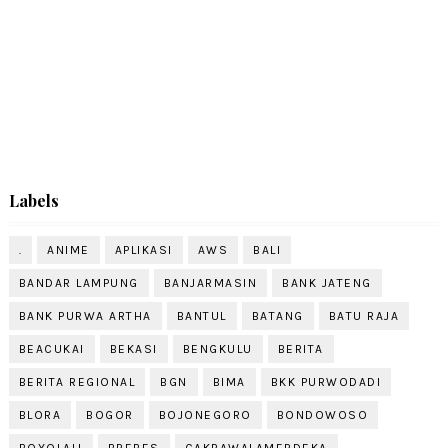
Labels
.
ANIME
APLIKASI
AWS
BALI
BANDAR LAMPUNG
BANJARMASIN
BANK JATENG
BANK PURWA ARTHA
BANTUL
BATANG
BATU RAJA
BEACUKAI
BEKASI
BENGKULU
BERITA
BERITA REGIONAL
BGN
BIMA
BKK PURWODADI
BLORA
BOGOR
BOJONEGORO
BONDOWOSO