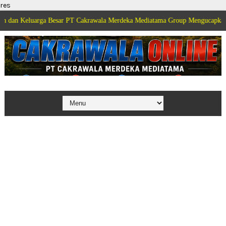
res
arga Besar PT Cakrawala Merdeka Mediatama Group Mengucapkan Selamat Di