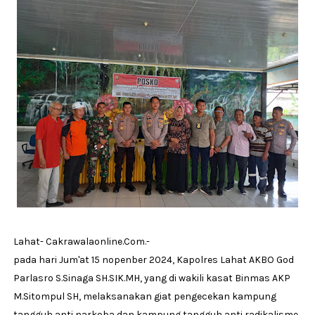
Lahat- Cakrawalaonline.Com.-
pada hari Jum'at 15 nopenber 2024, Kapolres Lahat AKBO God
Parlasro S.Sinaga SH.SIK.MH, yang di wakili kasat Binmas AKP
M.Sitompul SH, melaksanakan giat pengecekan kampung
tangguh anti narkoba dan kampung tangguh anti radikalisme