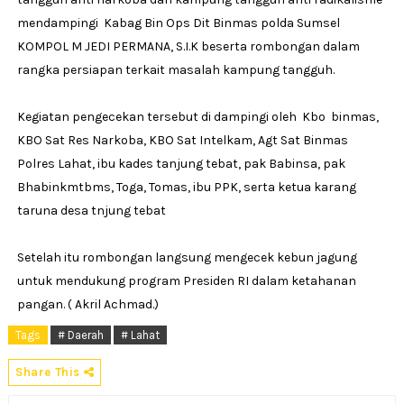
mendampingi Kabag Bin Ops Dit Binmas polda Sumsel
KOMPOL M JEDI PERMANA, S.I.K beserta rombongan dalam
rangka persiapan terkait masalah kampung tangguh.
Kegiatan pengecekan tersebut di dampingi oleh Kbo binmas,
KBO Sat Res Narkoba, KBO Sat Intelkam, Agt Sat Binmas
Polres Lahat, ibu kades tanjung tebat, pak Babinsa, pak
Bhabinkmtbms, Toga, Tomas, ibu PPK, serta ketua karang
taruna desa tnjung tebat
Setelah itu rombongan langsung mengecek kebun jagung
untuk mendukung program Presiden RI dalam ketahanan
pangan. ( Akril Achmad.)
Tags
# Daerah
# Lahat
Share This