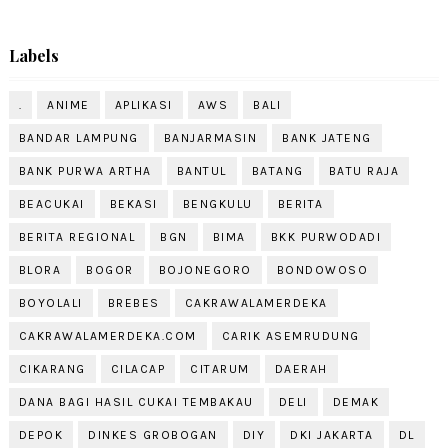
Labels
.
ANIME
APLIKASI
AWS
BALI
BANDAR LAMPUNG
BANJARMASIN
BANK JATENG
BANK PURWA ARTHA
BANTUL
BATANG
BATU RAJA
BEACUKAI
BEKASI
BENGKULU
BERITA
BERITA REGIONAL
BGN
BIMA
BKK PURWODADI
BLORA
BOGOR
BOJONEGORO
BONDOWOSO
BOYOLALI
BREBES
CAKRAWALAMERDEKA
CAKRAWALAMERDEKA.COM
CARIK ASEMRUDUNG
CIKARANG
CILACAP
CITARUM
DAERAH
DANA BAGI HASIL CUKAI TEMBAKAU
DELI
DEMAK
DEPOK
DINKES GROBOGAN
DIY
DKI JAKARTA
DL