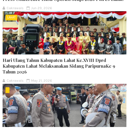
Cakrawals
Jun 29, 2026
LAHAT
Hari Ulang Tahun Kabupaten Lahat Ke.XVIII Dprd
Kabupaten Lahat Melaksanakan Sidang ParipurnaKe 9
Tahun 2026
Cakrawals
May 21, 2026
.