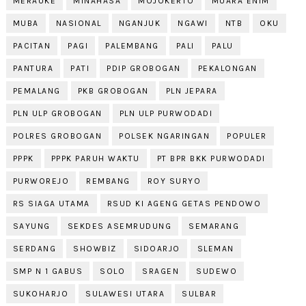
MERAUKE
MINAHASA
MOJOKERTO
MUARA ENIM
MUBA
NASIONAL
NGANJUK
NGAWI
NTB
OKU
PACITAN
PAGI
PALEMBANG
PALI
PALU
PANTURA
PATI
PDIP GROBOGAN
PEKALONGAN
PEMALANG
PKB GROBOGAN
PLN JEPARA
PLN ULP GROBOGAN
PLN ULP PURWODADI
POLRES GROBOGAN
POLSEK NGARINGAN
POPULER
PPPK
PPPK PARUH WAKTU
PT BPR BKK PURWODADI
PURWOREJO
REMBANG
ROY SURYO
RS SIAGA UTAMA
RSUD KI AGENG GETAS PENDOWO
SAYUNG
SEKDES ASEMRUDUNG
SEMARANG
SERDANG
SHOWBIZ
SIDOARJO
SLEMAN
SMP N 1 GABUS
SOLO
SRAGEN
SUDEWO
SUKOHARJO
SULAWESI UTARA
SULBAR