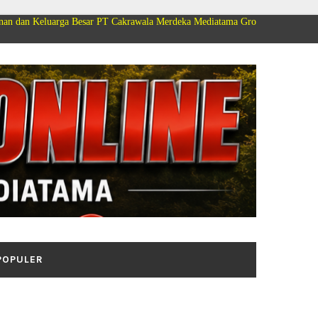
 Besar PT Cakrawala Merdeka Mediatama Group Mengucapkan Selamat Dirgaha
POPULER