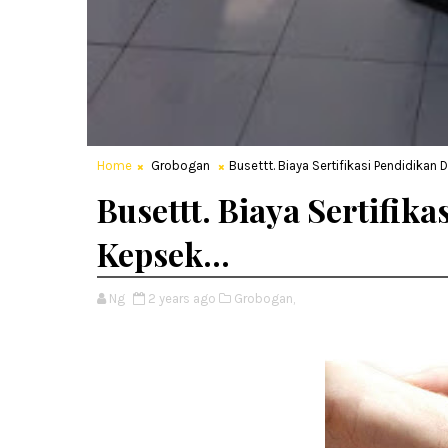
Home
Grobogan
Busettt. Biaya Sertifikasi Pendidikan D
Busettt. Biaya Sertifik
Kepsek...
Ng
2 years ago
Grobogan,