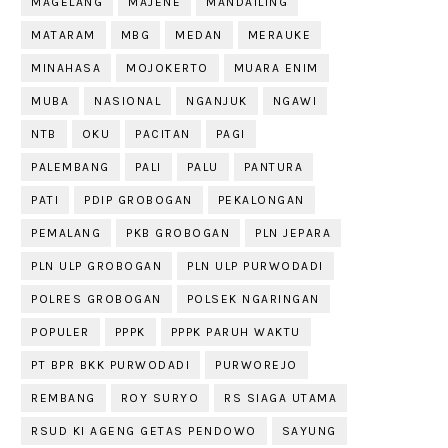
MAGELANG
MAJENE
MANDAILING
MATARAM
MBG
MEDAN
MERAUKE
MINAHASA
MOJOKERTO
MUARA ENIM
MUBA
NASIONAL
NGANJUK
NGAWI
NTB
OKU
PACITAN
PAGI
PALEMBANG
PALI
PALU
PANTURA
PATI
PDIP GROBOGAN
PEKALONGAN
PEMALANG
PKB GROBOGAN
PLN JEPARA
PLN ULP GROBOGAN
PLN ULP PURWODADI
POLRES GROBOGAN
POLSEK NGARINGAN
POPULER
PPPK
PPPK PARUH WAKTU
PT BPR BKK PURWODADI
PURWOREJO
REMBANG
ROY SURYO
RS SIAGA UTAMA
RSUD KI AGENG GETAS PENDOWO
SAYUNG