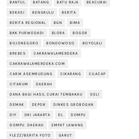
BANTUL
BATANG
BATU RAJA
BEACUKAI
BEKASI
BENGKULU
BERITA
BERITA REGIONAL
BGN
BIMA
BKK PURWODADI
BLORA
BOGOR
BOJONEGORO
BONDOWOSO
BOYOLALI
BREBES
CAKRAWALAMERDEKA
CAKRAWALAMERDEKA.COM
CARIK ASEMRUDUNG
CIKARANG
CILACAP
CITARUM
DAERAH
DANA BAGI HASIL CUKAI TEMBAKAU
DELI
DEMAK
DEPOK
DINKES GROBOGAN
DIY
DKI JAKARTA
DL
DOMPU
DOMPU. DAERAH
EMPAT LAWANG
FLEZZ/BERITA FOTO
GARUT