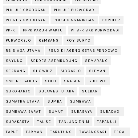
PLN ULP GROBOGAN
PLN ULP PURWODADI
POLRES GROBOGAN
POLSEK NGARINGAN
POPULER
PPPK
PPPK PARUH WAKTU
PT BPR BKK PURWODADI
PURWOREJO
REMBANG
ROY SURYO
RS SIAGA UTAMA
RSUD KI AGENG GETAS PENDOWO
SAYUNG
SEKDES ASEMRUDUNG
SEMARANG
SERDANG
SHOWBIZ
SIDOARJO
SLEMAN
SMP N 1 GABUS
SOLO
SRAGEN
SUDEWO
SUKOHARJO
SULAWESI UTARA
SULBAR
SUMATRA UTARA
SUMBA
SUMBAWA
SUMBAWA BARAT
SUMUT
SURABAYA
SURADADI
SURAKARTA
TALISE
TANJUNG ENIM
TAPANULI
TAPUT
TARMAN
TARUTUNG
TAWANGSARI
TEGAL