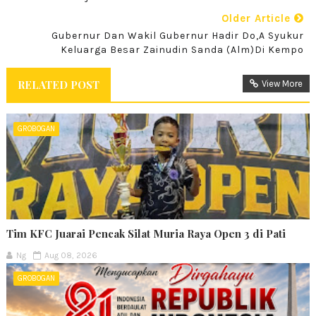
Older Article
Gubernur Dan Wakil Gubernur Hadir Do,a Syukur
Keluarga Besar Zainudin Sanda (alm)di Kempo
RELATED POST
View More
GROBOGAN
Tim KFC Juarai Pencak Silat Muria Raya Open 3 di Pati
Ng
Aug 08, 2026
GROBOGAN