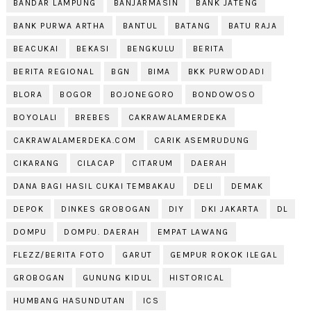
BANDAR LAMPUNG
BANJARMASIN
BANK JATENG
BANK PURWA ARTHA
BANTUL
BATANG
BATU RAJA
BEACUKAI
BEKASI
BENGKULU
BERITA
BERITA REGIONAL
BGN
BIMA
BKK PURWODADI
BLORA
BOGOR
BOJONEGORO
BONDOWOSO
BOYOLALI
BREBES
CAKRAWALAMERDEKA
CAKRAWALAMERDEKA.COM
CARIK ASEMRUDUNG
CIKARANG
CILACAP
CITARUM
DAERAH
DANA BAGI HASIL CUKAI TEMBAKAU
DELI
DEMAK
DEPOK
DINKES GROBOGAN
DIY
DKI JAKARTA
DL
DOMPU
DOMPU. DAERAH
EMPAT LAWANG
FLEZZ/BERITA FOTO
GARUT
GEMPUR ROKOK ILEGAL
GROBOGAN
GUNUNG KIDUL
HISTORICAL
HUMBANG HASUNDUTAN
ICS