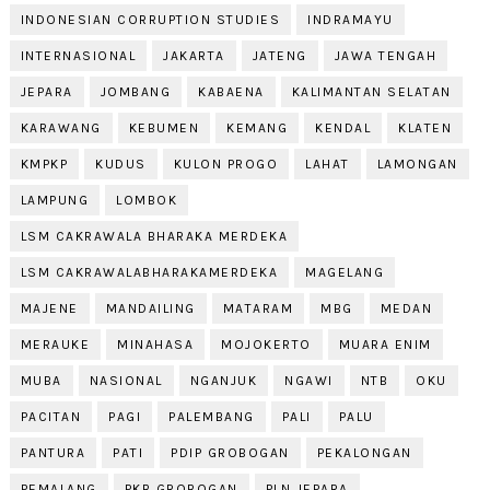
INDONESIAN CORRUPTION STUDIES
INDRAMAYU
INTERNASIONAL
JAKARTA
JATENG
JAWA TENGAH
JEPARA
JOMBANG
KABAENA
KALIMANTAN SELATAN
KARAWANG
KEBUMEN
KEMANG
KENDAL
KLATEN
KMPKP
KUDUS
KULON PROGO
LAHAT
LAMONGAN
LAMPUNG
LOMBOK
LSM CAKRAWALA BHARAKA MERDEKA
LSM CAKRAWALABHARAKAMERDEKA
MAGELANG
MAJENE
MANDAILING
MATARAM
MBG
MEDAN
MERAUKE
MINAHASA
MOJOKERTO
MUARA ENIM
MUBA
NASIONAL
NGANJUK
NGAWI
NTB
OKU
PACITAN
PAGI
PALEMBANG
PALI
PALU
PANTURA
PATI
PDIP GROBOGAN
PEKALONGAN
PEMALANG
PKB GROBOGAN
PLN JEPARA