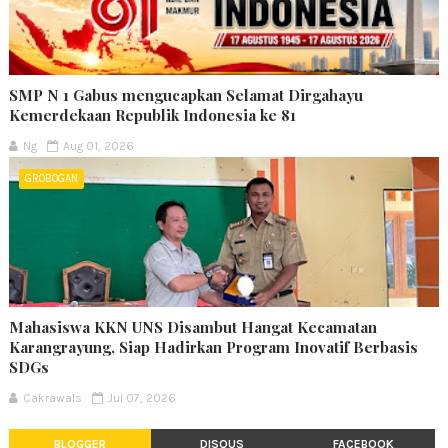
SMP N 1 Gabus mengucapkan Selamat Dirgahayu
Kemerdekaan Republik Indonesia ke 81
Ng
Aug 01, 2026
GROBOGAN
Mahasiswa KKN UNS Disambut Hangat Kecamatan
Karangrayung, Siap Hadirkan Program Inovatif Berbasis
SDGs
Cakrawals
Jul 07, 2026
BLOGGER
DISQUS
FACEBOOK