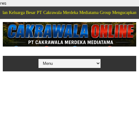
res
rga Besar PT Cakrawala Merdeka Mediatama Group Mengucapkan Selamat Dirg