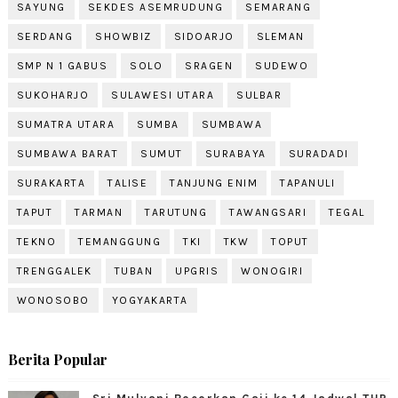
SAYUNG
SEKDES ASEMRUDUNG
SEMARANG
SERDANG
SHOWBIZ
SIDOARJO
SLEMAN
SMP N 1 GABUS
SOLO
SRAGEN
SUDEWO
SUKOHARJO
SULAWESI UTARA
SULBAR
SUMATRA UTARA
SUMBA
SUMBAWA
SUMBAWA BARAT
SUMUT
SURABAYA
SURADADI
SURAKARTA
TALISE
TANJUNG ENIM
TAPANULI
TAPUT
TARMAN
TARUTUNG
TAWANGSARI
TEGAL
TEKNO
TEMANGGUNG
TKI
TKW
TOPUT
TRENGGALEK
TUBAN
UPGRIS
WONOGIRI
WONOSOBO
YOGYAKARTA
Berita Popular