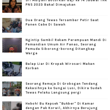
Sri Mulyani Bocorkan Gaji ke 14 Jadwal THR
PNS 2023 Bakal Dimajukan
Dua Orang Tewas Tersambar Petir Saat
Panen Cabe Di Sawah
Ngintip Sambil Rekam Perempuan Mandi Di
Pemandian Umum Air Panas, Seorang
Pemuda Siborong-borong Ditangkap
Warga
Balap Liar Di Kropak Wirosari Makan
Korban
Seorang Remaja Di Grobogan Tendang
Kekasihnya ke Sungai Lusi, Dikira Sudah
Tewas Pelaku Langsung pergi
Heboh! Bu Kepsek "Bukber" Di Kamar
dengan Pak Korwil, Akhirnya Berujung