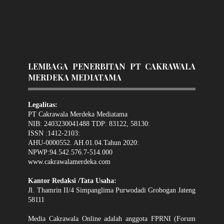
LEMBAGA PENERBITAN PT CAKRAWALA
MERDEKA MEDIATAMA
Legalitas:
PT Cakrawala Merdeka Mediatama
NIB: 2403230041488 TDP: 83122, 58130:
ISSN :1412-2103:
AHU-0000552. AH.01.04.Tahun 2020:
NPWP:94.542.576.7-514.000
www.cakrawalamerdeka.com
Kantor Redaksi /Tata Usaha:
Jl. Thamrin II/4 Simpanglima Purwodadi Grobogan Jateng
58111
Media Cakrawala Online adalah anggota FPRNI (Forum