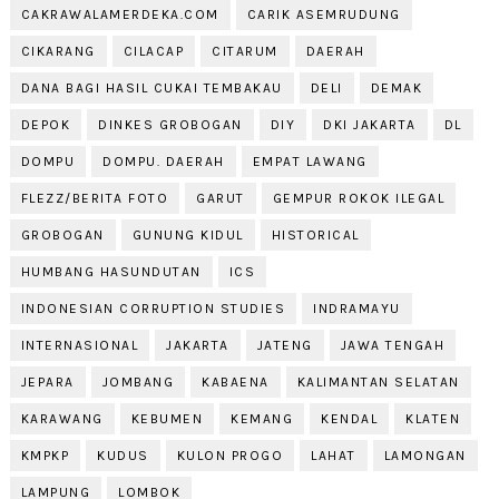
CAKRAWALAMERDEKA.COM
CARIK ASEMRUDUNG
CIKARANG
CILACAP
CITARUM
DAERAH
DANA BAGI HASIL CUKAI TEMBAKAU
DELI
DEMAK
DEPOK
DINKES GROBOGAN
DIY
DKI JAKARTA
DL
DOMPU
DOMPU. DAERAH
EMPAT LAWANG
FLEZZ/BERITA FOTO
GARUT
GEMPUR ROKOK ILEGAL
GROBOGAN
GUNUNG KIDUL
HISTORICAL
HUMBANG HASUNDUTAN
ICS
INDONESIAN CORRUPTION STUDIES
INDRAMAYU
INTERNASIONAL
JAKARTA
JATENG
JAWA TENGAH
JEPARA
JOMBANG
KABAENA
KALIMANTAN SELATAN
KARAWANG
KEBUMEN
KEMANG
KENDAL
KLATEN
KMPKP
KUDUS
KULON PROGO
LAHAT
LAMONGAN
LAMPUNG
LOMBOK