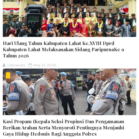
Hari Ulang Tahun Kabupaten Lahat Ke.XVIII Dprd
Kabupaten Lahat Melaksanakan Sidang ParipurnaKe 9
Tahun 2026
Cakrawals
May 21, 2026
.
Kasi Propam (Kepala Seksi Propinsi Dan Pengamanan
Berikan Arahan Serta Menyoroti Pentingnya Menjauhi
Gaya Hidup Hedonis Bagi Anggota Polres