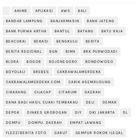
.
ANIME
APLIKASI
AWS
BALI
BANDAR LAMPUNG
BANJARMASIN
BANK JATENG
BANK PURWA ARTHA
BANTUL
BATANG
BATU RAJA
BEACUKAI
BEKASI
BENGKULU
BERITA
BERITA REGIONAL
BGN
BIMA
BKK PURWODADI
BLORA
BOGOR
BOJONEGORO
BONDOWOSO
BOYOLALI
BREBES
CAKRAWALAMERDEKA
CAKRAWALAMERDEKA.COM
CARIK ASEMRUDUNG
CIKARANG
CILACAP
CITARUM
DAERAH
DANA BAGI HASIL CUKAI TEMBAKAU
DELI
DEMAK
DEPOK
DINKES GROBOGAN
DIY
DKI JAKARTA
DL
DOMPU
DOMPU. DAERAH
EMPAT LAWANG
FLEZZ/BERITA FOTO
GARUT
GEMPUR ROKOK ILEGAL