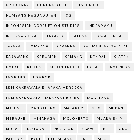
GROBOGAN
GUNUNG KIDUL
HISTORICAL
HUMBANG HASUNDUTAN
ICS
INDONESIAN CORRUPTION STUDIES
INDRAMAYU
INTERNASIONAL
JAKARTA
JATENG
JAWA TENGAH
JEPARA
JOMBANG
KABAENA
KALIMANTAN SELATAN
KARAWANG
KEBUMEN
KEMANG
KENDAL
KLATEN
KMPKP
KUDUS
KULON PROGO
LAHAT
LAMONGAN
LAMPUNG
LOMBOK
LSM CAKRAWALA BHARAKA MERDEKA
LSM CAKRAWALABHARAKAMERDEKA
MAGELANG
MAJENE
MANDAILING
MATARAM
MBG
MEDAN
MERAUKE
MINAHASA
MOJOKERTO
MUARA ENIM
MUBA
NASIONAL
NGANJUK
NGAWI
NTB
OKU
PACITAN
PAGI
PALEMBANG
PALI
PALU