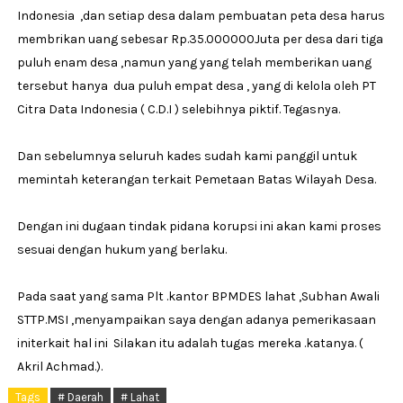
Indonesia ,dan setiap desa dalam pembuatan peta desa harus
membrikan uang sebesar Rp.35.000000Juta per desa dari tiga
puluh enam desa ,namun yang yang telah memberikan uang
tersebut hanya dua puluh empat desa , yang di kelola oleh PT
Citra Data Indonesia ( C.D.I ) selebihnya piktif. Tegasnya.
Dan sebelumnya seluruh kades sudah kami panggil untuk
memintah keterangan terkait Pemetaan Batas Wilayah Desa.
Dengan ini dugaan tindak pidana korupsi ini akan kami proses
sesuai dengan hukum yang berlaku.
Pada saat yang sama Plt .kantor BPMDES lahat ,Subhan Awali
STTP.MSI ,menyampaikan saya dengan adanya pemerikasaan
initerkait hal ini Silakan itu adalah tugas mereka .katanya. (
Akril Achmad.).
Tags
# Daerah
# Lahat