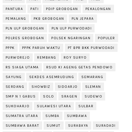
PANTURA
PATI
PDIP GROBOGAN
PEKALONGAN
PEMALANG
PKB GROBOGAN
PLN JEPARA
PLN ULP GROBOGAN
PLN ULP PURWODADI
POLRES GROBOGAN
POLSEK NGARINGAN
POPULER
PPPK
PPPK PARUH WAKTU
PT BPR BKK PURWODADI
PURWOREJO
REMBANG
ROY SURYO
RS SIAGA UTAMA
RSUD KI AGENG GETAS PENDOWO
SAYUNG
SEKDES ASEMRUDUNG
SEMARANG
SERDANG
SHOWBIZ
SIDOARJO
SLEMAN
SMP N 1 GABUS
SOLO
SRAGEN
SUDEWO
SUKOHARJO
SULAWESI UTARA
SULBAR
SUMATRA UTARA
SUMBA
SUMBAWA
SUMBAWA BARAT
SUMUT
SURABAYA
SURADADI