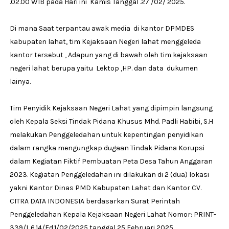
.02.00 WIB pada Hari ini Kamis Tanggal .27 /02/ 2025.
Di mana Saat terpantau awak media di kantor DPMDES
kabupaten lahat, tim Kejaksaan Negeri lahat menggeleda
kantor tersebut , Adapun yang di bawah oleh tim kejaksaan
negeri lahat berupa yaitu Lektop ,HP. dan data dukumen
lainya.
Tim Penyidik Kejaksaan Negeri Lahat yang dipimpin langsung
oleh Kepala Seksi Tindak Pidana Khusus Mhd. Padli Habibi, S.H
melakukan Penggeledahan untuk kepentingan penyidikan
dalam rangka mengungkap dugaan Tindak Pidana Korupsi
dalam Kegiatan Fiktif Pembuatan Peta Desa Tahun Anggaran
2023. Kegiatan Penggeledahan ini dilakukan di 2 (dua) lokasi
yakni Kantor Dinas PMD Kabupaten Lahat dan Kantor CV.
CITRA DATA INDONESIA berdasarkan Surat Perintah
Penggeledahan Kepala Kejaksaan Negeri Lahat Nomor: PRINT-
339/L.6.14/Fd.1/02/2025 tanggal 25 Februari 2025.