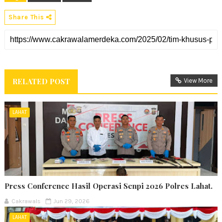
Share This
RELATED POST
View More
LAHAT
Press Conference Hasil Operasi Senpi 2026 Polres Lahat.
Cakrawals
Jun 29, 2026
LAHAT