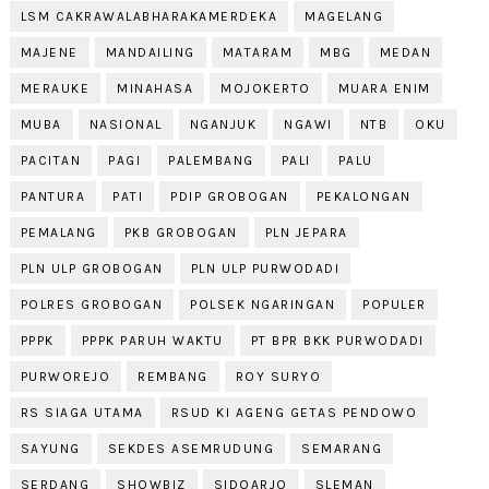
LSM CAKRAWALABHARAKAMERDEKA
MAGELANG
MAJENE
MANDAILING
MATARAM
MBG
MEDAN
MERAUKE
MINAHASA
MOJOKERTO
MUARA ENIM
MUBA
NASIONAL
NGANJUK
NGAWI
NTB
OKU
PACITAN
PAGI
PALEMBANG
PALI
PALU
PANTURA
PATI
PDIP GROBOGAN
PEKALONGAN
PEMALANG
PKB GROBOGAN
PLN JEPARA
PLN ULP GROBOGAN
PLN ULP PURWODADI
POLRES GROBOGAN
POLSEK NGARINGAN
POPULER
PPPK
PPPK PARUH WAKTU
PT BPR BKK PURWODADI
PURWOREJO
REMBANG
ROY SURYO
RS SIAGA UTAMA
RSUD KI AGENG GETAS PENDOWO
SAYUNG
SEKDES ASEMRUDUNG
SEMARANG
SERDANG
SHOWBIZ
SIDOARJO
SLEMAN