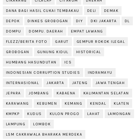
CIKARANG
CILACAP
CITARUM
DAERAH
DANA BAGI HASIL CUKAI TEMBAKAU
DELI
DEMAK
DEPOK
DINKES GROBOGAN
DIY
DKI JAKARTA
DL
DOMPU
DOMPU. DAERAH
EMPAT LAWANG
FLEZZ/BERITA FOTO
GARUT
GEMPUR ROKOK ILEGAL
GROBOGAN
GUNUNG KIDUL
HISTORICAL
HUMBANG HASUNDUTAN
ICS
INDONESIAN CORRUPTION STUDIES
INDRAMAYU
INTERNASIONAL
JAKARTA
JATENG
JAWA TENGAH
JEPARA
JOMBANG
KABAENA
KALIMANTAN SELATAN
KARAWANG
KEBUMEN
KEMANG
KENDAL
KLATEN
KMPKP
KUDUS
KULON PROGO
LAHAT
LAMONGAN
LAMPUNG
LOMBOK
LSM CAKRAWALA BHARAKA MERDEKA