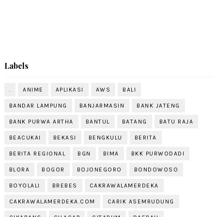
Labels
.
ANIME
APLIKASI
AWS
BALI
BANDAR LAMPUNG
BANJARMASIN
BANK JATENG
BANK PURWA ARTHA
BANTUL
BATANG
BATU RAJA
BEACUKAI
BEKASI
BENGKULU
BERITA
BERITA REGIONAL
BGN
BIMA
BKK PURWODADI
BLORA
BOGOR
BOJONEGORO
BONDOWOSO
BOYOLALI
BREBES
CAKRAWALAMERDEKA
CAKRAWALAMERDEKA.COM
CARIK ASEMRUDUNG