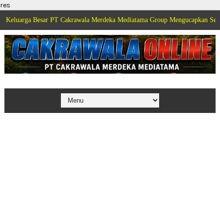
res
a Besar PT Cakrawala Merdeka Mediatama Group Mengucapkan Selamat Dirgah