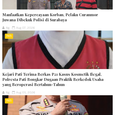
Manfaatkan Kepercayaan Korban, Pelaku Curanmor
Juwana Dibekuk Polisi di Surabaya
Ng
Aug 07, 2026
PATI
Kejari Pati Terima Berkas P21 Kasus Kosmetik Ilegal,
Polresta Pati Bongkar Dugaan Praktik Berkedok Usaha
yang Beroperasi Bertahun-Tahun
Ng
Aug 05, 2026
PATI