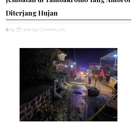
Diterjang Hujan
Ng
1 year ago
Daerah,
pati,