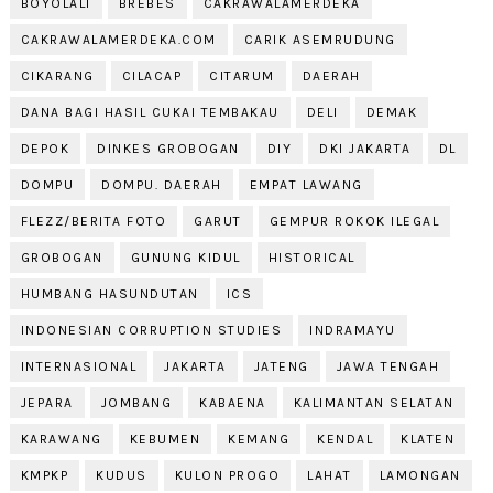
BOYOLALI
BREBES
CAKRAWALAMERDEKA
CAKRAWALAMERDEKA.COM
CARIK ASEMRUDUNG
CIKARANG
CILACAP
CITARUM
DAERAH
DANA BAGI HASIL CUKAI TEMBAKAU
DELI
DEMAK
DEPOK
DINKES GROBOGAN
DIY
DKI JAKARTA
DL
DOMPU
DOMPU. DAERAH
EMPAT LAWANG
FLEZZ/BERITA FOTO
GARUT
GEMPUR ROKOK ILEGAL
GROBOGAN
GUNUNG KIDUL
HISTORICAL
HUMBANG HASUNDUTAN
ICS
INDONESIAN CORRUPTION STUDIES
INDRAMAYU
INTERNASIONAL
JAKARTA
JATENG
JAWA TENGAH
JEPARA
JOMBANG
KABAENA
KALIMANTAN SELATAN
KARAWANG
KEBUMEN
KEMANG
KENDAL
KLATEN
KMPKP
KUDUS
KULON PROGO
LAHAT
LAMONGAN