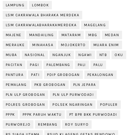
LAMPUNG
LOMBOK
LSM CAKRAWALA BHARAKA MERDEKA
LSM CAKRAWALABHARAKAMERDEKA
MAGELANG
MAJENE
MANDAILING
MATARAM
MBG
MEDAN
MERAUKE
MINAHASA
MOJOKERTO
MUARA ENIM
MUBA
NASIONAL
NGANJUK
NGAWI
NTB
OKU
PACITAN
PAGI
PALEMBANG
PALI
PALU
PANTURA
PATI
PDIP GROBOGAN
PEKALONGAN
PEMALANG
PKB GROBOGAN
PLN JEPARA
PLN ULP GROBOGAN
PLN ULP PURWODADI
POLRES GROBOGAN
POLSEK NGARINGAN
POPULER
PPPK
PPPK PARUH WAKTU
PT BPR BKK PURWODADI
PURWOREJO
REMBANG
ROY SURYO
RS SIAGA UTAMA
RSUD KI AGENG GETAS PENDOWO