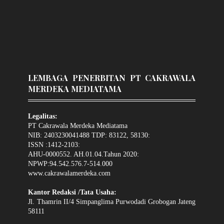
LEMBAGA PENERBITAN PT CAKRAWALA
MERDEKA MEDIATAMA
Legalitas:
PT Cakrawala Merdeka Mediatama
NIB: 2403230041488 TDP: 83122, 58130:
ISSN :1412-2103:
AHU-0000552. AH.01.04.Tahun 2020:
NPWP:94.542.576.7-514.000
www.cakrawalamerdeka.com
Kantor Redaksi /Tata Usaha:
Jl. Thamrin II/4 Simpanglima Purwodadi Grobogan Jateng
58111