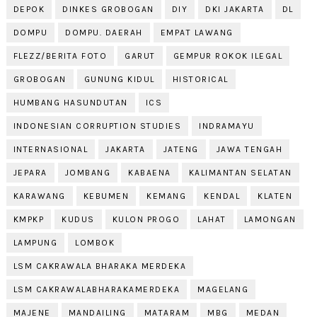
DEPOK
DINKES GROBOGAN
DIY
DKI JAKARTA
DL
DOMPU
DOMPU. DAERAH
EMPAT LAWANG
FLEZZ/BERITA FOTO
GARUT
GEMPUR ROKOK ILEGAL
GROBOGAN
GUNUNG KIDUL
HISTORICAL
HUMBANG HASUNDUTAN
ICS
INDONESIAN CORRUPTION STUDIES
INDRAMAYU
INTERNASIONAL
JAKARTA
JATENG
JAWA TENGAH
JEPARA
JOMBANG
KABAENA
KALIMANTAN SELATAN
KARAWANG
KEBUMEN
KEMANG
KENDAL
KLATEN
KMPKP
KUDUS
KULON PROGO
LAHAT
LAMONGAN
LAMPUNG
LOMBOK
LSM CAKRAWALA BHARAKA MERDEKA
LSM CAKRAWALABHARAKAMERDEKA
MAGELANG
MAJENE
MANDAILING
MATARAM
MBG
MEDAN