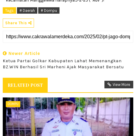
Kecamatan Manggelewa harapnya.5-2-25 (*Adv*)!
Tags
# Daerah
# Dompu
Share This
Newer Article
Ketua Partai Golkar Kabupaten Lahat Memenangkan
BZ.WIN Berhasil Sri Marheni Ajak Masyarakat Bersatu
RELATED POST
View More
DOMPU