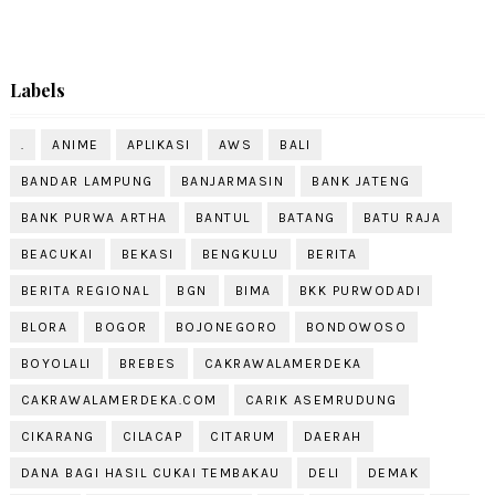
Labels
.
ANIME
APLIKASI
AWS
BALI
BANDAR LAMPUNG
BANJARMASIN
BANK JATENG
BANK PURWA ARTHA
BANTUL
BATANG
BATU RAJA
BEACUKAI
BEKASI
BENGKULU
BERITA
BERITA REGIONAL
BGN
BIMA
BKK PURWODADI
BLORA
BOGOR
BOJONEGORO
BONDOWOSO
BOYOLALI
BREBES
CAKRAWALAMERDEKA
CAKRAWALAMERDEKA.COM
CARIK ASEMRUDUNG
CIKARANG
CILACAP
CITARUM
DAERAH
DANA BAGI HASIL CUKAI TEMBAKAU
DELI
DEMAK