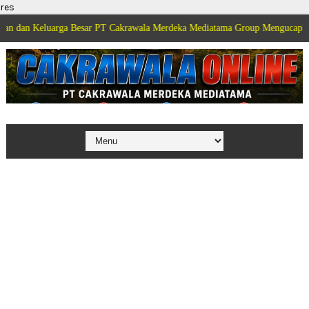
res
arga Besar PT Cakrawala Merdeka Mediatama Group Mengucapkan Selamat Di