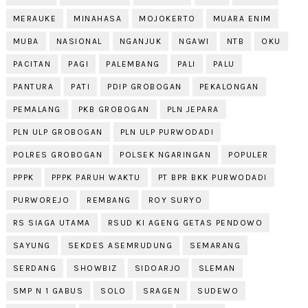
MERAUKE
MINAHASA
MOJOKERTO
MUARA ENIM
MUBA
NASIONAL
NGANJUK
NGAWI
NTB
OKU
PACITAN
PAGI
PALEMBANG
PALI
PALU
PANTURA
PATI
PDIP GROBOGAN
PEKALONGAN
PEMALANG
PKB GROBOGAN
PLN JEPARA
PLN ULP GROBOGAN
PLN ULP PURWODADI
POLRES GROBOGAN
POLSEK NGARINGAN
POPULER
PPPK
PPPK PARUH WAKTU
PT BPR BKK PURWODADI
PURWOREJO
REMBANG
ROY SURYO
RS SIAGA UTAMA
RSUD KI AGENG GETAS PENDOWO
SAYUNG
SEKDES ASEMRUDUNG
SEMARANG
SERDANG
SHOWBIZ
SIDOARJO
SLEMAN
SMP N 1 GABUS
SOLO
SRAGEN
SUDEWO