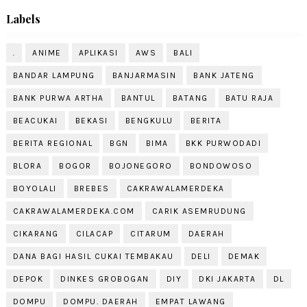
Labels
.
ANIME
APLIKASI
AWS
BALI
BANDAR LAMPUNG
BANJARMASIN
BANK JATENG
BANK PURWA ARTHA
BANTUL
BATANG
BATU RAJA
BEACUKAI
BEKASI
BENGKULU
BERITA
BERITA REGIONAL
BGN
BIMA
BKK PURWODADI
BLORA
BOGOR
BOJONEGORO
BONDOWOSO
BOYOLALI
BREBES
CAKRAWALAMERDEKA
CAKRAWALAMERDEKA.COM
CARIK ASEMRUDUNG
CIKARANG
CILACAP
CITARUM
DAERAH
DANA BAGI HASIL CUKAI TEMBAKAU
DELI
DEMAK
DEPOK
DINKES GROBOGAN
DIY
DKI JAKARTA
DL
DOMPU
DOMPU. DAERAH
EMPAT LAWANG