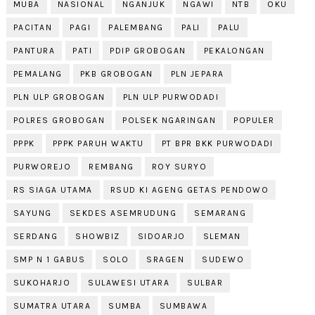
MUBA
NASIONAL
NGANJUK
NGAWI
NTB
OKU
PACITAN
PAGI
PALEMBANG
PALI
PALU
PANTURA
PATI
PDIP GROBOGAN
PEKALONGAN
PEMALANG
PKB GROBOGAN
PLN JEPARA
PLN ULP GROBOGAN
PLN ULP PURWODADI
POLRES GROBOGAN
POLSEK NGARINGAN
POPULER
PPPK
PPPK PARUH WAKTU
PT BPR BKK PURWODADI
PURWOREJO
REMBANG
ROY SURYO
RS SIAGA UTAMA
RSUD KI AGENG GETAS PENDOWO
SAYUNG
SEKDES ASEMRUDUNG
SEMARANG
SERDANG
SHOWBIZ
SIDOARJO
SLEMAN
SMP N 1 GABUS
SOLO
SRAGEN
SUDEWO
SUKOHARJO
SULAWESI UTARA
SULBAR
SUMATRA UTARA
SUMBA
SUMBAWA