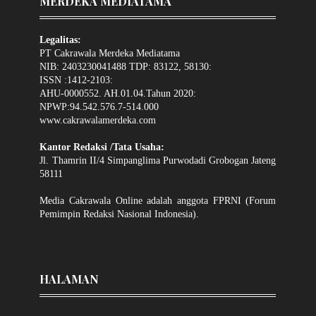
MERDEKA MEDIATAMA
Legalitas:
PT Cakrawala Merdeka Mediatama
NIB: 2403230041488 TDP: 83122, 58130:
ISSN :1412-2103:
AHU-0000552. AH.01.04.Tahun 2020:
NPWP:94.542.576.7-514.000
www.cakrawalamerdeka.com
Kantor Redaksi /Tata Usaha:
Jl. Thamrin II/4 Simpanglima Purwodadi Grobogan Jateng
58111
Media Cakrawala Online adalah anggota FPRNI (Forum
Pemimpin Redaksi Nasional Indonesia).
HALAMAN