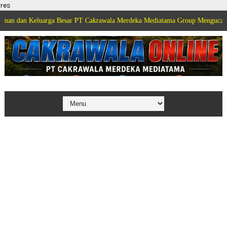
res
eluarga Besar PT Cakrawala Merdeka Mediatama Group Mengucapkan Selamat 