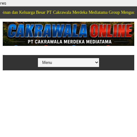
res
eluarga Besar PT Cakrawala Merdeka Mediatama Group Mengucapkan Selamat 