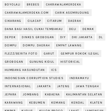
BOYOLALI
BREBES
CAKRAWALAMERDEKA
CAKRAWALAMERDEKA.COM
CARIK ASEMRUDUNG
CIKARANG
CILACAP
CITARUM
DAERAH
DANA BAGI HASIL CUKAI TEMBAKAU
DELI
DEMAK
DEPOK
DINKES GROBOGAN
DIY
DKI JAKARTA
DL
DOMPU
DOMPU. DAERAH
EMPAT LAWANG
FLEZZ/BERITA FOTO
GARUT
GEMPUR ROKOK ILEGAL
GROBOGAN
GUNUNG KIDUL
HISTORICAL
HUMBANG HASUNDUTAN
ICS
INDONESIAN CORRUPTION STUDIES
INDRAMAYU
INTERNASIONAL
JAKARTA
JATENG
JAWA TENGAH
JEPARA
JOMBANG
KABAENA
KALIMANTAN SELATAN
KARAWANG
KEBUMEN
KEMANG
KENDAL
KLATEN
KMPKP
KUDUS
KULON PROGO
LAHAT
LAMONGAN