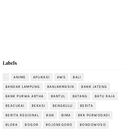
Labels
.
ANIME
APLIKASI
AWS
BALI
BANDAR LAMPUNG
BANJARMASIN
BANK JATENG
BANK PURWA ARTHA
BANTUL
BATANG
BATU RAJA
BEACUKAI
BEKASI
BENGKULU
BERITA
BERITA REGIONAL
BGN
BIMA
BKK PURWODADI
BLORA
BOGOR
BOJONEGORO
BONDOWOSO