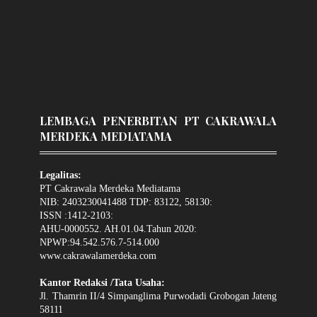
LEMBAGA PENERBITAN PT CAKRAWALA
MERDEKA MEDIATAMA
Legalitas:
PT Cakrawala Merdeka Mediatama
NIB: 2403230041488 TDP: 83122, 58130:
ISSN :1412-2103:
AHU-0000552. AH.01.04.Tahun 2020:
NPWP:94.542.576.7-514.000
www.cakrawalamerdeka.com
Kantor Redaksi /Tata Usaha:
Jl. Thamrin II/4 Simpanglima Purwodadi Grobogan Jateng
58111