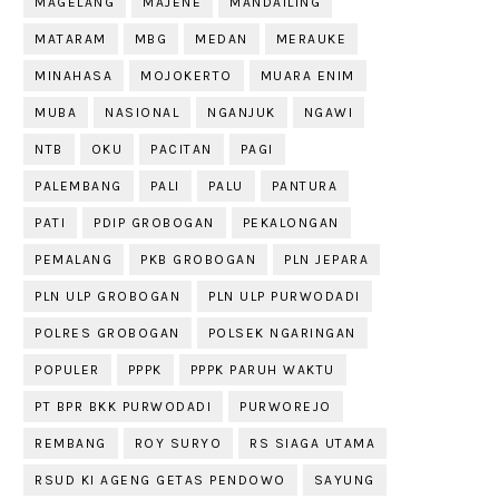
MAGELANG
MAJENE
MANDAILING
MATARAM
MBG
MEDAN
MERAUKE
MINAHASA
MOJOKERTO
MUARA ENIM
MUBA
NASIONAL
NGANJUK
NGAWI
NTB
OKU
PACITAN
PAGI
PALEMBANG
PALI
PALU
PANTURA
PATI
PDIP GROBOGAN
PEKALONGAN
PEMALANG
PKB GROBOGAN
PLN JEPARA
PLN ULP GROBOGAN
PLN ULP PURWODADI
POLRES GROBOGAN
POLSEK NGARINGAN
POPULER
PPPK
PPPK PARUH WAKTU
PT BPR BKK PURWODADI
PURWOREJO
REMBANG
ROY SURYO
RS SIAGA UTAMA
RSUD KI AGENG GETAS PENDOWO
SAYUNG