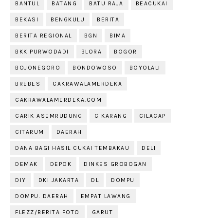
BANTUL
BATANG
BATU RAJA
BEACUKAI
BEKASI
BENGKULU
BERITA
BERITA REGIONAL
BGN
BIMA
BKK PURWODADI
BLORA
BOGOR
BOJONEGORO
BONDOWOSO
BOYOLALI
BREBES
CAKRAWALAMERDEKA
CAKRAWALAMERDEKA.COM
CARIK ASEMRUDUNG
CIKARANG
CILACAP
CITARUM
DAERAH
DANA BAGI HASIL CUKAI TEMBAKAU
DELI
DEMAK
DEPOK
DINKES GROBOGAN
DIY
DKI JAKARTA
DL
DOMPU
DOMPU. DAERAH
EMPAT LAWANG
FLEZZ/BERITA FOTO
GARUT