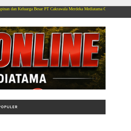
ga Besar PT Cakrawala Merdeka Mediatama Group Mengucapkan Selamat Dirg
POPULER