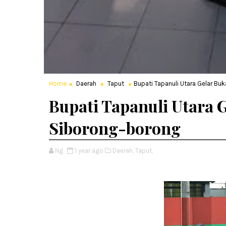
Home
Daerah
Taput
Bupati Tapanuli Utara Gelar B
Bupati Tapanuli Utara 
Siborong-borong
Ng
1 year ago
Daerah,
Taput,