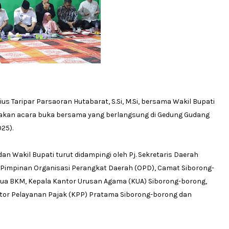
ius Taripar Parsaoran Hutabarat, S.Si, M.Si, bersama Wakil Bupati
dakan acara buka bersama yang berlangsung di Gedung Gudang
025).
n Wakil Bupati turut didampingi oleh Pj. Sekretaris Daerah
ran Pimpinan Organisasi Perangkat Daerah (OPD), Camat Siborong-
ua BKM, Kepala Kantor Urusan Agama (KUA) Siborong-borong,
ntor Pelayanan Pajak (KPP) Pratama Siborong-borong dan