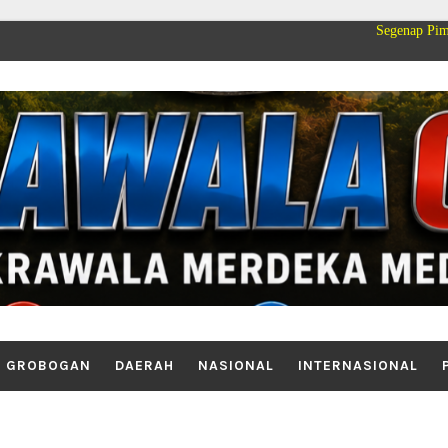
Segenap Pimpinan dan Keluar
GROBOGAN
DAERAH
NASIONAL
INTERNASIONAL