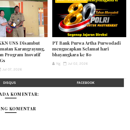
KKN UNS Disambut
PT Bank Purwa Artha Purwodadi
matan Karangrayung,
mengucapkan Selamat hari
an Program Inovatif
bhayangkara ke 80
DGs
Ng
Jul 02, 2026
Jul 07, 2026
DISQUS
FACEBOOK
 ADA KOMENTAR:
ING KOMENTAR