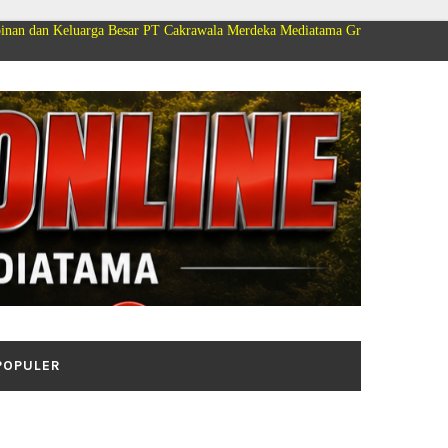
ga Besar PT Cakrawala Merdeka Mediatama Group Mengucapkan Selamat Dirg
POPULER