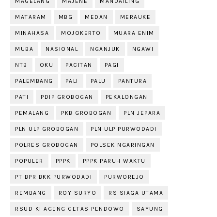
MAGELANG
MAJENE
MANDAILING
MATARAM
MBG
MEDAN
MERAUKE
MINAHASA
MOJOKERTO
MUARA ENIM
MUBA
NASIONAL
NGANJUK
NGAWI
NTB
OKU
PACITAN
PAGI
PALEMBANG
PALI
PALU
PANTURA
PATI
PDIP GROBOGAN
PEKALONGAN
PEMALANG
PKB GROBOGAN
PLN JEPARA
PLN ULP GROBOGAN
PLN ULP PURWODADI
POLRES GROBOGAN
POLSEK NGARINGAN
POPULER
PPPK
PPPK PARUH WAKTU
PT BPR BKK PURWODADI
PURWOREJO
REMBANG
ROY SURYO
RS SIAGA UTAMA
RSUD KI AGENG GETAS PENDOWO
SAYUNG