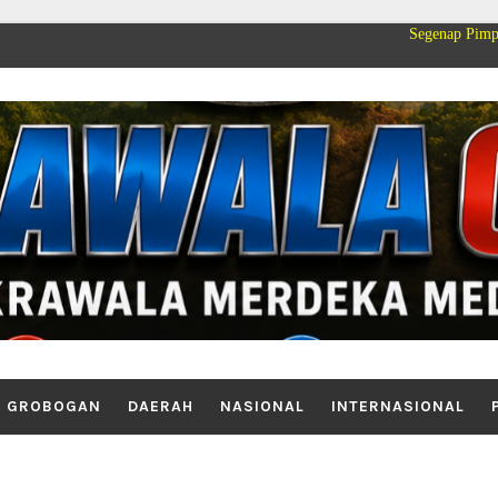
Segenap Pimpinan dan Keluar
GROBOGAN
DAERAH
NASIONAL
INTERNASIONAL