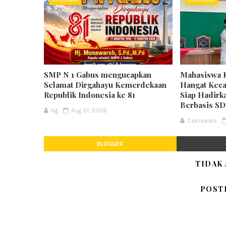
SMP N 1 Gabus mengucapkan
Mahasiswa 
Selamat Dirgahayu Kemerdekaan
Hangat Keca
Republik Indonesia ke 81
Siap Hadirk
Berbasis S
Ng
Aug 01, 2026
Cakrawals
BLOGGER
TIDAK
POST