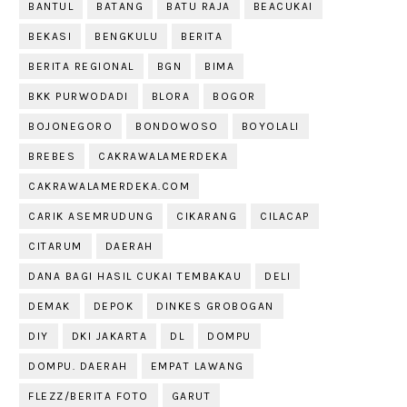
BANTUL
BATANG
BATU RAJA
BEACUKAI
BEKASI
BENGKULU
BERITA
BERITA REGIONAL
BGN
BIMA
BKK PURWODADI
BLORA
BOGOR
BOJONEGORO
BONDOWOSO
BOYOLALI
BREBES
CAKRAWALAMERDEKA
CAKRAWALAMERDEKA.COM
CARIK ASEMRUDUNG
CIKARANG
CILACAP
CITARUM
DAERAH
DANA BAGI HASIL CUKAI TEMBAKAU
DELI
DEMAK
DEPOK
DINKES GROBOGAN
DIY
DKI JAKARTA
DL
DOMPU
DOMPU. DAERAH
EMPAT LAWANG
FLEZZ/BERITA FOTO
GARUT