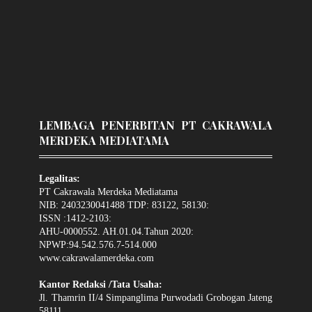
LEMBAGA PENERBITAN PT CAKRAWALA
MERDEKA MEDIATAMA
Legalitas:
PT Cakrawala Merdeka Mediatama
NIB: 2403230041488 TDP: 83122, 58130:
ISSN :1412-2103:
AHU-0000552. AH.01.04.Tahun 2020:
NPWP:94.542.576.7-514.000
www.cakrawalamerdeka.com
Kantor Redaksi /Tata Usaha:
Jl. Thamrin II/4 Simpanglima Purwodadi Grobogan Jateng
58111