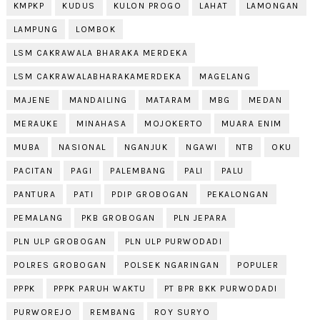
KMPKP
KUDUS
KULON PROGO
LAHAT
LAMONGAN
LAMPUNG
LOMBOK
LSM CAKRAWALA BHARAKA MERDEKA
LSM CAKRAWALABHARAKAMERDEKA
MAGELANG
MAJENE
MANDAILING
MATARAM
MBG
MEDAN
MERAUKE
MINAHASA
MOJOKERTO
MUARA ENIM
MUBA
NASIONAL
NGANJUK
NGAWI
NTB
OKU
PACITAN
PAGI
PALEMBANG
PALI
PALU
PANTURA
PATI
PDIP GROBOGAN
PEKALONGAN
PEMALANG
PKB GROBOGAN
PLN JEPARA
PLN ULP GROBOGAN
PLN ULP PURWODADI
POLRES GROBOGAN
POLSEK NGARINGAN
POPULER
PPPK
PPPK PARUH WAKTU
PT BPR BKK PURWODADI
PURWOREJO
REMBANG
ROY SURYO