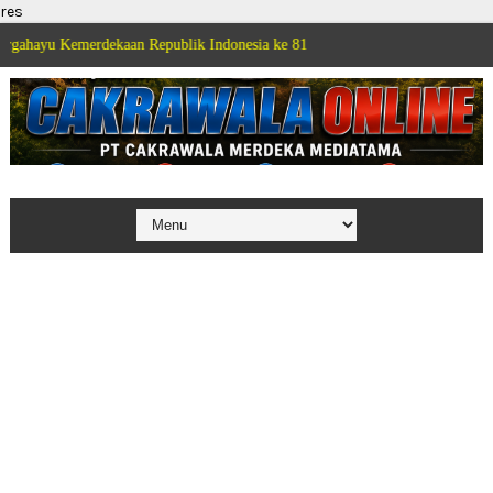
res
erdekaan Republik Indonesia ke 81