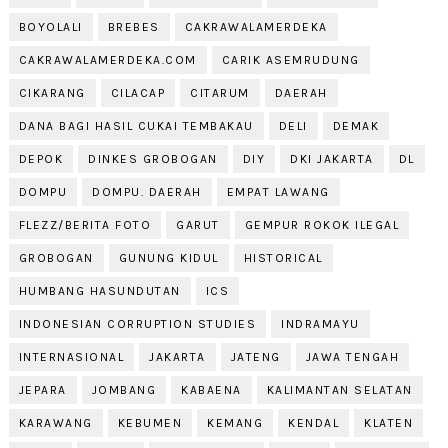
BOYOLALI
BREBES
CAKRAWALAMERDEKA
CAKRAWALAMERDEKA.COM
CARIK ASEMRUDUNG
CIKARANG
CILACAP
CITARUM
DAERAH
DANA BAGI HASIL CUKAI TEMBAKAU
DELI
DEMAK
DEPOK
DINKES GROBOGAN
DIY
DKI JAKARTA
DL
DOMPU
DOMPU. DAERAH
EMPAT LAWANG
FLEZZ/BERITA FOTO
GARUT
GEMPUR ROKOK ILEGAL
GROBOGAN
GUNUNG KIDUL
HISTORICAL
HUMBANG HASUNDUTAN
ICS
INDONESIAN CORRUPTION STUDIES
INDRAMAYU
INTERNASIONAL
JAKARTA
JATENG
JAWA TENGAH
JEPARA
JOMBANG
KABAENA
KALIMANTAN SELATAN
KARAWANG
KEBUMEN
KEMANG
KENDAL
KLATEN