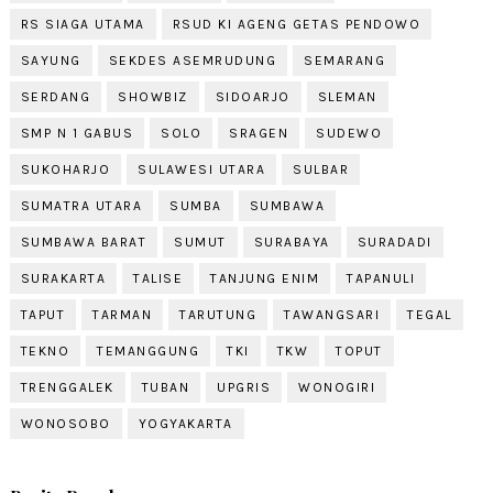
RS SIAGA UTAMA
RSUD KI AGENG GETAS PENDOWO
SAYUNG
SEKDES ASEMRUDUNG
SEMARANG
SERDANG
SHOWBIZ
SIDOARJO
SLEMAN
SMP N 1 GABUS
SOLO
SRAGEN
SUDEWO
SUKOHARJO
SULAWESI UTARA
SULBAR
SUMATRA UTARA
SUMBA
SUMBAWA
SUMBAWA BARAT
SUMUT
SURABAYA
SURADADI
SURAKARTA
TALISE
TANJUNG ENIM
TAPANULI
TAPUT
TARMAN
TARUTUNG
TAWANGSARI
TEGAL
TEKNO
TEMANGGUNG
TKI
TKW
TOPUT
TRENGGALEK
TUBAN
UPGRIS
WONOGIRI
WONOSOBO
YOGYAKARTA