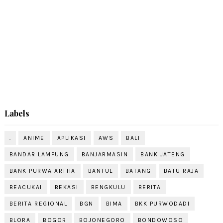
Labels
.
ANIME
APLIKASI
AWS
BALI
BANDAR LAMPUNG
BANJARMASIN
BANK JATENG
BANK PURWA ARTHA
BANTUL
BATANG
BATU RAJA
BEACUKAI
BEKASI
BENGKULU
BERITA
BERITA REGIONAL
BGN
BIMA
BKK PURWODADI
BLORA
BOGOR
BOJONEGORO
BONDOWOSO