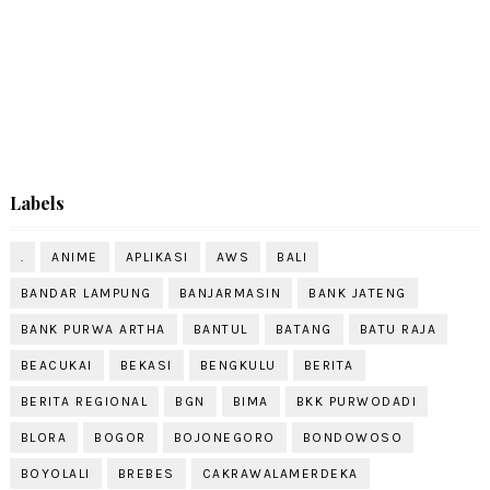
Labels
.
ANIME
APLIKASI
AWS
BALI
BANDAR LAMPUNG
BANJARMASIN
BANK JATENG
BANK PURWA ARTHA
BANTUL
BATANG
BATU RAJA
BEACUKAI
BEKASI
BENGKULU
BERITA
BERITA REGIONAL
BGN
BIMA
BKK PURWODADI
BLORA
BOGOR
BOJONEGORO
BONDOWOSO
BOYOLALI
BREBES
CAKRAWALAMERDEKA