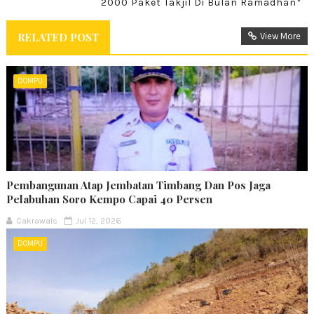
2000 Paket Takjil Di Bulan Ramadhan*
RELATED POST
View More
DOMPU
Pembangunan Atap Jembatan Timbang Dan Pos Jaga
Pelabuhan Soro Kempo Capai 40 Persen
Cakrawals
Jul 12, 2026
DOMPU