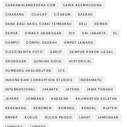
CAKRAWALAMERDEKA.COM
CARIK ASEMRUDUNG
CIKARANG
CILACAP
CITARUM
DAERAH
DANA BAGI HASIL CUKAI TEMBAKAU
DELI
DEMAK
DEPOK
DINKES GROBOGAN
DIY
DKI JAKARTA
DL
DOMPU
DOMPU. DAERAH
EMPAT LAWANG
FLEZZ/BERITA FOTO
GARUT
GEMPUR ROKOK ILEGAL
GROBOGAN
GUNUNG KIDUL
HISTORICAL
HUMBANG HASUNDUTAN
ICS
INDONESIAN CORRUPTION STUDIES
INDRAMAYU
INTERNASIONAL
JAKARTA
JATENG
JAWA TENGAH
JEPARA
JOMBANG
KABAENA
KALIMANTAN SELATAN
KARAWANG
KEBUMEN
KEMANG
KENDAL
KLATEN
KMPKP
KUDUS
KULON PROGO
LAHAT
LAMONGAN
LAMPUNG
LOMBOK