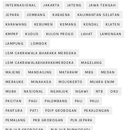
INTERNASIONAL
JAKARTA
JATENG
JAWA TENGAH
JEPARA
JOMBANG
KABAENA
KALIMANTAN SELATAN
KARAWANG
KEBUMEN
KEMANG
KENDAL
KLATEN
KMPKP
KUDUS
KULON PROGO
LAHAT
LAMONGAN
LAMPUNG
LOMBOK
LSM CAKRAWALA BHARAKA MERDEKA
LSM CAKRAWALABHARAKAMERDEKA
MAGELANG
MAJENE
MANDAILING
MATARAM
MBG
MEDAN
MERAUKE
MINAHASA
MOJOKERTO
MUARA ENIM
MUBA
NASIONAL
NGANJUK
NGAWI
NTB
OKU
PACITAN
PAGI
PALEMBANG
PALI
PALU
PANTURA
PATI
PDIP GROBOGAN
PEKALONGAN
PEMALANG
PKB GROBOGAN
PLN JEPARA
PLN ULP GROBOGAN
PLN ULP PURWODADI