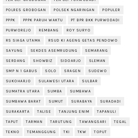
POLRES GROBOGAN
POLSEK NGARINGAN
POPULER
PPPK
PPPK PARUH WAKTU
PT BPR BKK PURWODADI
PURWOREJO
REMBANG
ROY SURYO
RS SIAGA UTAMA
RSUD KI AGENG GETAS PENDOWO
SAYUNG
SEKDES ASEMRUDUNG
SEMARANG
SERDANG
SHOWBIZ
SIDOARJO
SLEMAN
SMP N 1 GABUS
SOLO
SRAGEN
SUDEWO
SUKOHARJO
SULAWESI UTARA
SULBAR
SUMATRA UTARA
SUMBA
SUMBAWA
SUMBAWA BARAT
SUMUT
SURABAYA
SURADADI
SURAKARTA
TALISE
TANJUNG ENIM
TAPANULI
TAPUT
TARMAN
TARUTUNG
TAWANGSARI
TEGAL
TEKNO
TEMANGGUNG
TKI
TKW
TOPUT