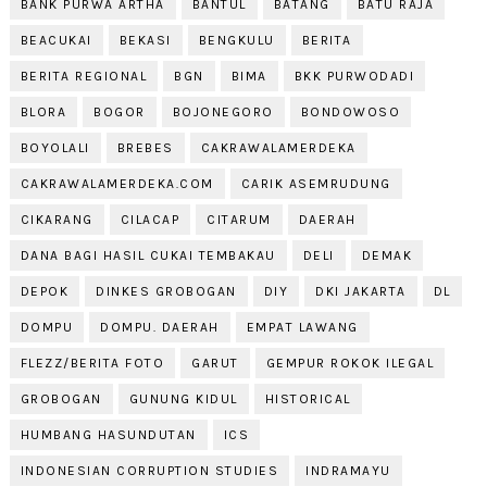
BANK PURWA ARTHA
BANTUL
BATANG
BATU RAJA
BEACUKAI
BEKASI
BENGKULU
BERITA
BERITA REGIONAL
BGN
BIMA
BKK PURWODADI
BLORA
BOGOR
BOJONEGORO
BONDOWOSO
BOYOLALI
BREBES
CAKRAWALAMERDEKA
CAKRAWALAMERDEKA.COM
CARIK ASEMRUDUNG
CIKARANG
CILACAP
CITARUM
DAERAH
DANA BAGI HASIL CUKAI TEMBAKAU
DELI
DEMAK
DEPOK
DINKES GROBOGAN
DIY
DKI JAKARTA
DL
DOMPU
DOMPU. DAERAH
EMPAT LAWANG
FLEZZ/BERITA FOTO
GARUT
GEMPUR ROKOK ILEGAL
GROBOGAN
GUNUNG KIDUL
HISTORICAL
HUMBANG HASUNDUTAN
ICS
INDONESIAN CORRUPTION STUDIES
INDRAMAYU