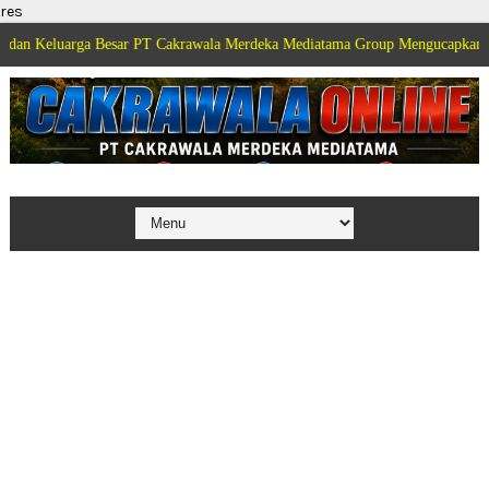
res
luarga Besar PT Cakrawala Merdeka Mediatama Group Mengucapkan Selamat 