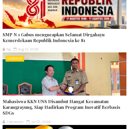
SMP N 1 Gabus mengucapkan Selamat Dirgahayu
Kemerdekaan Republik Indonesia ke 81
Ng
Aug 01, 2026
GROBOGAN
Mahasiswa KKN UNS Disambut Hangat Kecamatan
Karangrayung, Siap Hadirkan Program Inovatif Berbasis
SDGs
Cakrawals
Jul 07, 2026