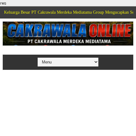
res
Besar PT Cakrawala Merdeka Mediatama Group Mengucapkan Selamat Dirgahay