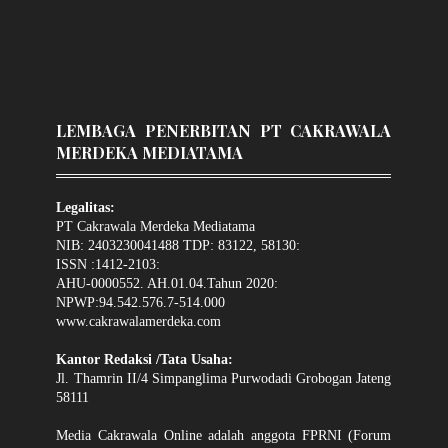
LEMBAGA PENERBITAN PT CAKRAWALA
MERDEKA MEDIATAMA
Legalitas:
PT Cakrawala Merdeka Mediatama
NIB: 2403230041488 TDP: 83122, 58130:
ISSN :1412-2103:
AHU-0000552. AH.01.04.Tahun 2020:
NPWP:94.542.576.7-514.000
www.cakrawalamerdeka.com
Kantor Redaksi /Tata Usaha:
Jl. Thamrin II/4 Simpanglima Purwodadi Grobogan Jateng
58111
Media Cakrawala Online adalah anggota FPRNI (Forum