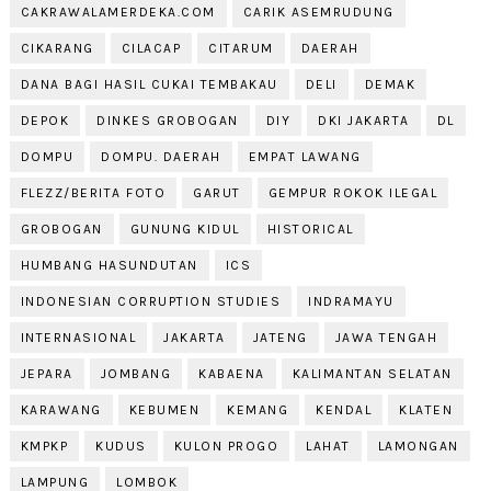
CAKRAWALAMERDEKA.COM
CARIK ASEMRUDUNG
CIKARANG
CILACAP
CITARUM
DAERAH
DANA BAGI HASIL CUKAI TEMBAKAU
DELI
DEMAK
DEPOK
DINKES GROBOGAN
DIY
DKI JAKARTA
DL
DOMPU
DOMPU. DAERAH
EMPAT LAWANG
FLEZZ/BERITA FOTO
GARUT
GEMPUR ROKOK ILEGAL
GROBOGAN
GUNUNG KIDUL
HISTORICAL
HUMBANG HASUNDUTAN
ICS
INDONESIAN CORRUPTION STUDIES
INDRAMAYU
INTERNASIONAL
JAKARTA
JATENG
JAWA TENGAH
JEPARA
JOMBANG
KABAENA
KALIMANTAN SELATAN
KARAWANG
KEBUMEN
KEMANG
KENDAL
KLATEN
KMPKP
KUDUS
KULON PROGO
LAHAT
LAMONGAN
LAMPUNG
LOMBOK