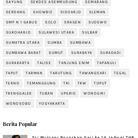
SAYUNG
SEKDES ASEMRUDUNG
SEMARANG
SERDANG
SHOWBIZ
SIDOARJO
SLEMAN
SMP N 1 GABUS
SOLO
SRAGEN
SUDEWO
SUKOHARJO
SULAWESI UTARA
SULBAR
SUMATRA UTARA
SUMBA
SUMBAWA
SUMBAWA BARAT
SUMUT
SURABAYA
SURADADI
SURAKARTA
TALISE
TANJUNG ENIM
TAPANULI
TAPUT
TARMAN
TARUTUNG
TAWANGSARI
TEGAL
TEKNO
TEMANGGUNG
TKI
TKW
TOPUT
TRENGGALEK
TUBAN
UPGRIS
WONOGIRI
WONOSOBO
YOGYAKARTA
Berita Popular
Sri Mulyani Bocorkan Gaji ke 14 Jadwal THR