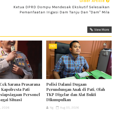
Older Article
Ketua DPRD Dompu Mendesak Ekskutif Selesaikan
Pemanfaatan Irigasi Dam Tanju Dan "Dam" Mila
View More
PATI
 Cek Sarana Prasarana
Polisi Dalami Dugaan
Kapolresta Pati
Perundungan Anak di Pati, Olah
siapsiagaan Personel
TKP Digelar dan Alat Bukti
agai Situasi
Dikumpulkan
5, 2026
Ng
Aug 05, 2026