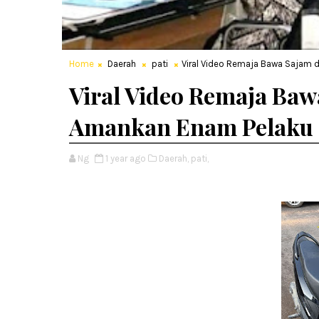
Home
Daerah
pati
Viral Video Remaja Bawa Sajam di
Viral Video Remaja Bawa
Amankan Enam Pelaku
Ng
1 year ago
Daerah,
pati,