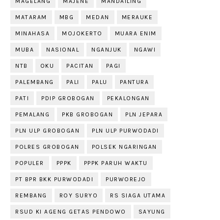
MAGELANG
MAJENE
MANDAILING
MATARAM
MBG
MEDAN
MERAUKE
MINAHASA
MOJOKERTO
MUARA ENIM
MUBA
NASIONAL
NGANJUK
NGAWI
NTB
OKU
PACITAN
PAGI
PALEMBANG
PALI
PALU
PANTURA
PATI
PDIP GROBOGAN
PEKALONGAN
PEMALANG
PKB GROBOGAN
PLN JEPARA
PLN ULP GROBOGAN
PLN ULP PURWODADI
POLRES GROBOGAN
POLSEK NGARINGAN
POPULER
PPPK
PPPK PARUH WAKTU
PT BPR BKK PURWODADI
PURWOREJO
REMBANG
ROY SURYO
RS SIAGA UTAMA
RSUD KI AGENG GETAS PENDOWO
SAYUNG