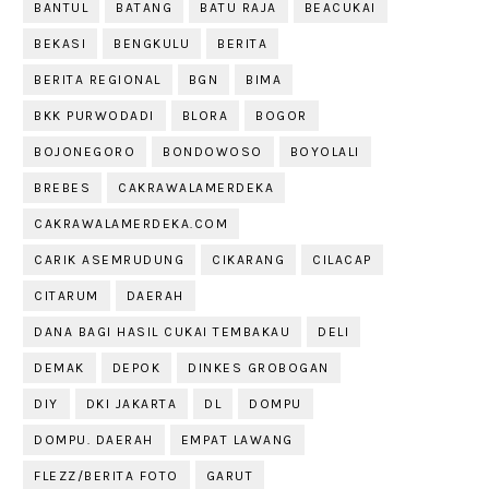
BANTUL
BATANG
BATU RAJA
BEACUKAI
BEKASI
BENGKULU
BERITA
BERITA REGIONAL
BGN
BIMA
BKK PURWODADI
BLORA
BOGOR
BOJONEGORO
BONDOWOSO
BOYOLALI
BREBES
CAKRAWALAMERDEKA
CAKRAWALAMERDEKA.COM
CARIK ASEMRUDUNG
CIKARANG
CILACAP
CITARUM
DAERAH
DANA BAGI HASIL CUKAI TEMBAKAU
DELI
DEMAK
DEPOK
DINKES GROBOGAN
DIY
DKI JAKARTA
DL
DOMPU
DOMPU. DAERAH
EMPAT LAWANG
FLEZZ/BERITA FOTO
GARUT