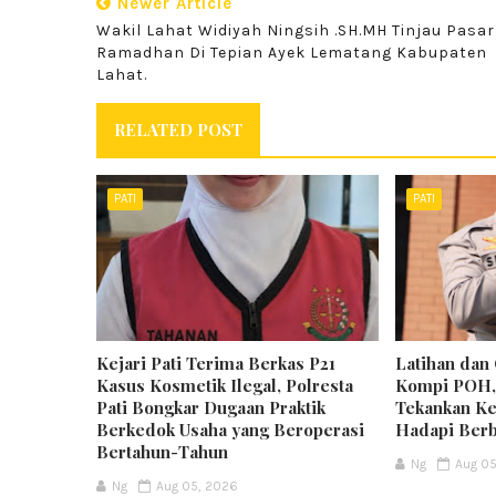
Newer Article
Wakil Lahat Widiyah Ningsih .SH.MH Tinjau Pasar
Ramadhan Di Tepian Ayek Lematang Kabupaten
Lahat.
RELATED POST
PATI
PATI
Kejari Pati Terima Berkas P21
Latihan dan
Kasus Kosmetik Ilegal, Polresta
Kompi POH, 
Pati Bongkar Dugaan Praktik
Tekankan Ke
Berkedok Usaha yang Beroperasi
Hadapi Berb
Bertahun-Tahun
Ng
Aug 0
Ng
Aug 05, 2026