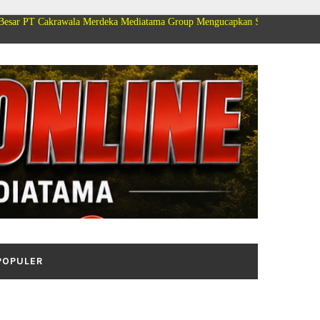
krawala Merdeka Mediatama Group Mengucapkan Selamat Dirgahayu Kemerdek
POPULER