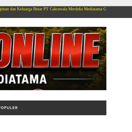
ga Besar PT Cakrawala Merdeka Mediatama Group Mengucapkan Selamat Dirg
POPULER