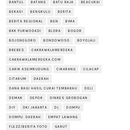
BANTUL
BATANG
BATU RAJA
BEACUKAI
BEKASI
BENGKULU
BERITA
BERITA REGIONAL
BGN
BIMA
BKK PURWODADI
BLORA
BOGOR
BOJONEGORO
BONDOWOSO
BOYOLALI
BREBES
CAKRAWALAMERDEKA
CAKRAWALAMERDEKA.COM
CARIK ASEMRUDUNG
CIKARANG
CILACAP
CITARUM
DAERAH
DANA BAGI HASIL CUKAI TEMBAKAU
DELI
DEMAK
DEPOK
DINKES GROBOGAN
DIY
DKI JAKARTA
DL
DOMPU
DOMPU. DAERAH
EMPAT LAWANG
FLEZZ/BERITA FOTO
GARUT