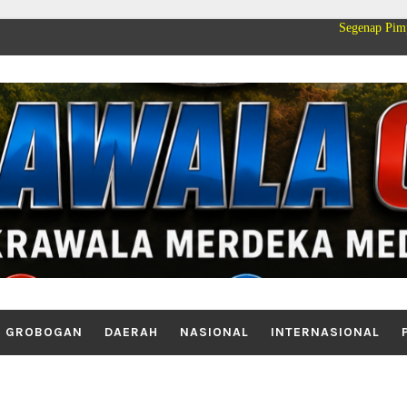
Segenap Pimpinan dan Keluar
GROBOGAN
DAERAH
NASIONAL
INTERNASIONAL