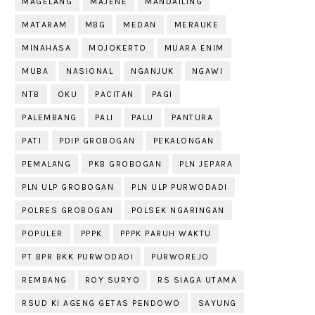
MAGELANG
MAJENE
MANDAILING
MATARAM
MBG
MEDAN
MERAUKE
MINAHASA
MOJOKERTO
MUARA ENIM
MUBA
NASIONAL
NGANJUK
NGAWI
NTB
OKU
PACITAN
PAGI
PALEMBANG
PALI
PALU
PANTURA
PATI
PDIP GROBOGAN
PEKALONGAN
PEMALANG
PKB GROBOGAN
PLN JEPARA
PLN ULP GROBOGAN
PLN ULP PURWODADI
POLRES GROBOGAN
POLSEK NGARINGAN
POPULER
PPPK
PPPK PARUH WAKTU
PT BPR BKK PURWODADI
PURWOREJO
REMBANG
ROY SURYO
RS SIAGA UTAMA
RSUD KI AGENG GETAS PENDOWO
SAYUNG