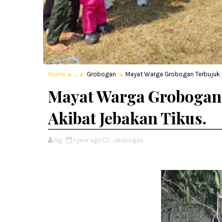
Home
.
Grobogan
Mayat Warga Grobogan Terbujuk K
Mayat Warga Grobogan
Akibat Jebakan Tikus.
Ng
1 year ago
.,
Grobogan,