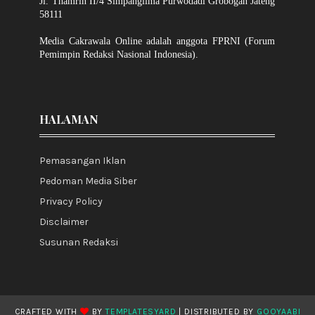
Jl. Thamrin II/4 Simpanglima Purwodadi Grobogan Jateng
58111
Media Cakrawala Online adalah anggota FPRNI (Forum
Pemimpin Redaksi Nasional Indonesia).
HALAMAN
Pemasangan Iklan
Pedoman Media Siber
Privacy Policy
Disclaimer
Susunan Redaksi
CRAFTED WITH
BY
TEMPLATESYARD
| DISTRIBUTED BY
GOOYAABI