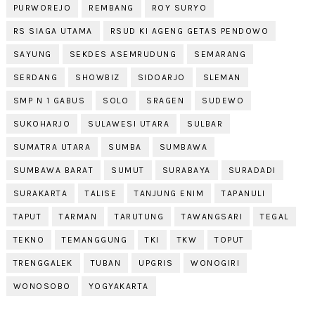
PURWOREJO
REMBANG
ROY SURYO
RS SIAGA UTAMA
RSUD KI AGENG GETAS PENDOWO
SAYUNG
SEKDES ASEMRUDUNG
SEMARANG
SERDANG
SHOWBIZ
SIDOARJO
SLEMAN
SMP N 1 GABUS
SOLO
SRAGEN
SUDEWO
SUKOHARJO
SULAWESI UTARA
SULBAR
SUMATRA UTARA
SUMBA
SUMBAWA
SUMBAWA BARAT
SUMUT
SURABAYA
SURADADI
SURAKARTA
TALISE
TANJUNG ENIM
TAPANULI
TAPUT
TARMAN
TARUTUNG
TAWANGSARI
TEGAL
TEKNO
TEMANGGUNG
TKI
TKW
TOPUT
TRENGGALEK
TUBAN
UPGRIS
WONOGIRI
WONOSOBO
YOGYAKARTA