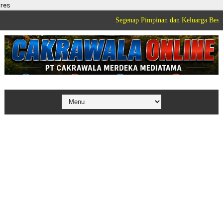
res
Segenap Pimpinan dan Keluarga Besar PT Cakrawa