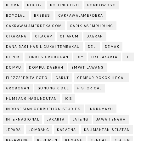
BLORA
BOGOR
BOJONEGORO
BONDOWOSO
BOYOLALI
BREBES
CAKRAWALAMERDEKA
CAKRAWALAMERDEKA.COM
CARIK ASEMRUDUNG
CIKARANG
CILACAP
CITARUM
DAERAH
DANA BAGI HASIL CUKAI TEMBAKAU
DELI
DEMAK
DEPOK
DINKES GROBOGAN
DIY
DKI JAKARTA
DL
DOMPU
DOMPU. DAERAH
EMPAT LAWANG
FLEZZ/BERITA FOTO
GARUT
GEMPUR ROKOK ILEGAL
GROBOGAN
GUNUNG KIDUL
HISTORICAL
HUMBANG HASUNDUTAN
ICS
INDONESIAN CORRUPTION STUDIES
INDRAMAYU
INTERNASIONAL
JAKARTA
JATENG
JAWA TENGAH
JEPARA
JOMBANG
KABAENA
KALIMANTAN SELATAN
KARAWANG
KEBUMEN
KEMANG
KENDAL
KLATEN