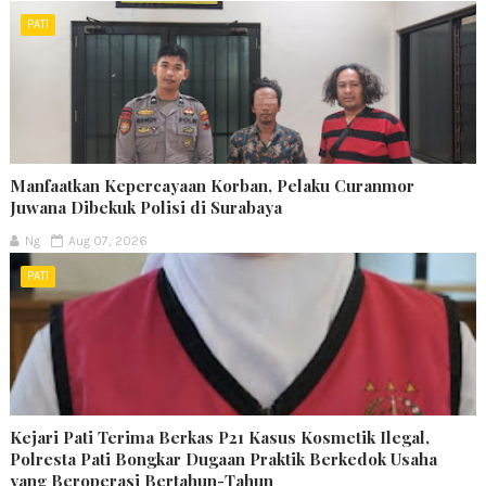
PATI
Manfaatkan Kepercayaan Korban, Pelaku Curanmor
Juwana Dibekuk Polisi di Surabaya
Ng
Aug 07, 2026
PATI
Kejari Pati Terima Berkas P21 Kasus Kosmetik Ilegal,
Polresta Pati Bongkar Dugaan Praktik Berkedok Usaha
yang Beroperasi Bertahun-Tahun