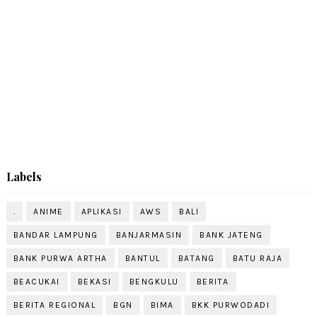
Labels
.
ANIME
APLIKASI
AWS
BALI
BANDAR LAMPUNG
BANJARMASIN
BANK JATENG
BANK PURWA ARTHA
BANTUL
BATANG
BATU RAJA
BEACUKAI
BEKASI
BENGKULU
BERITA
BERITA REGIONAL
BGN
BIMA
BKK PURWODADI