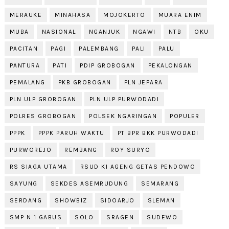
MERAUKE
MINAHASA
MOJOKERTO
MUARA ENIM
MUBA
NASIONAL
NGANJUK
NGAWI
NTB
OKU
PACITAN
PAGI
PALEMBANG
PALI
PALU
PANTURA
PATI
PDIP GROBOGAN
PEKALONGAN
PEMALANG
PKB GROBOGAN
PLN JEPARA
PLN ULP GROBOGAN
PLN ULP PURWODADI
POLRES GROBOGAN
POLSEK NGARINGAN
POPULER
PPPK
PPPK PARUH WAKTU
PT BPR BKK PURWODADI
PURWOREJO
REMBANG
ROY SURYO
RS SIAGA UTAMA
RSUD KI AGENG GETAS PENDOWO
SAYUNG
SEKDES ASEMRUDUNG
SEMARANG
SERDANG
SHOWBIZ
SIDOARJO
SLEMAN
SMP N 1 GABUS
SOLO
SRAGEN
SUDEWO