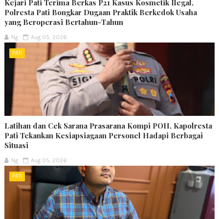
Kejari Pati Terima Berkas P21 Kasus Kosmetik Ilegal,
Polresta Pati Bongkar Dugaan Praktik Berkedok Usaha
yang Beroperasi Bertahun-Tahun
Ng
Aug 05, 2026
PATI
Latihan dan Cek Sarana Prasarana Kompi POH, Kapolresta
Pati Tekankan Kesiapsiagaan Personel Hadapi Berbagai
Situasi
Ng
Aug 05, 2026
PATI