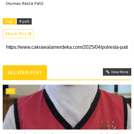
(Humas Resta Pati)
Tags
# pati
Share This
RELATED POST
View More
PATI