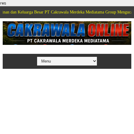
res
luarga Besar PT Cakrawala Merdeka Mediatama Group Mengucapkan Selamat D