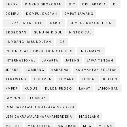
DEPOK
DINKES GROBOGAN
DIY
DKI JAKARTA
DL
DOMPU
DOMPU. DAERAH
EMPAT LAWANG
FLEZZ/BERITA FOTO
GARUT
GEMPUR ROKOK ILEGAL
GROBOGAN
GUNUNG KIDUL
HISTORICAL
HUMBANG HASUNDUTAN
ICS
INDONESIAN CORRUPTION STUDIES
INDRAMAYU
INTERNASIONAL
JAKARTA
JATENG
JAWA TENGAH
JEPARA
JOMBANG
KABAENA
KALIMANTAN SELATAN
KARAWANG
KEBUMEN
KEMANG
KENDAL
KLATEN
KMPKP
KUDUS
KULON PROGO
LAHAT
LAMONGAN
LAMPUNG
LOMBOK
LSM CAKRAWALA BHARAKA MERDEKA
LSM CAKRAWALABHARAKAMERDEKA
MAGELANG
MAJENE
MANDAILING
MATARAM
MBG
MEDAN